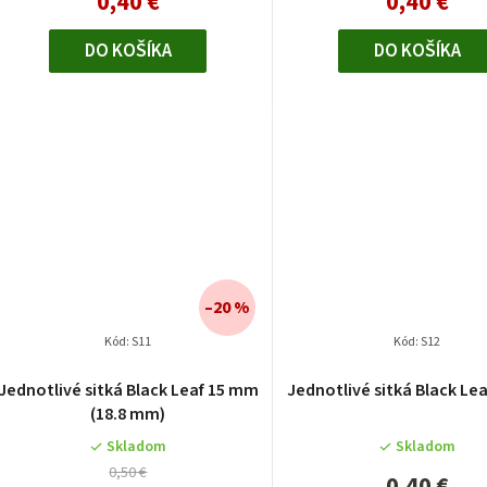
0,40 €
0,40 €
DO KOŠÍKA
DO KOŠÍKA
–20 %
Kód:
S11
Kód:
S12
Priemern
Jednotlivé sitká Black Leaf 15 mm
Jednotlivé sitká Black Le
hodnoten
(18.8 mm)
produktu
je
Skladom
Skladom
5,0
0,50 €
0,40 €