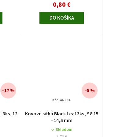
0,80 €
DO KOŠÍKA
–17 %
–5 %
Kód:
440506
 3ks, 12
Kovové sitká Black Leaf 3ks, SG 15
- 14,5 mm
Skladom