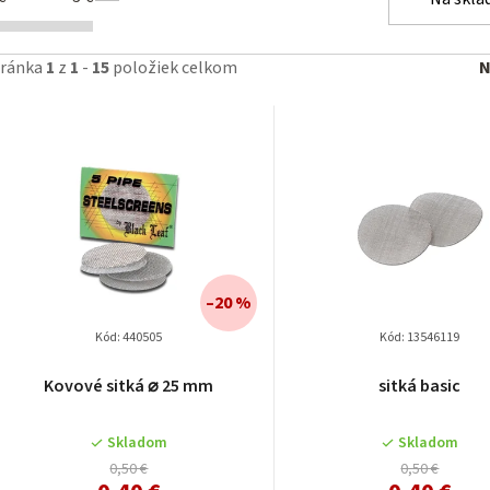
v
tránka
1
z
1
-
15
položiek celkom
N
i
–20 %
Kód:
440505
Kód:
13546119
Kovové sitká ⌀ 25 mm
sitká basic
Skladom
Skladom
0,50 €
0,50 €