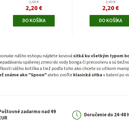
2,60 €
2,40 €
2,20 €
2,20 €
DO KOŠÍKA
DO KOŠÍKA
O
v
ponuke nášho eshopu nájdete kovová
sitká ku všetkým typom b
l
epadávaniu spálenej zmesi do vody bonga či precooleru a sú bežn
ľkosti vášho kotlíka a tiež podľa toho ako chcete so sitkom mani
á
iež známe ako "Spoon"
alebo zvoľte
klasická sitka
v balení po v
d
a
c
i
e
Poštovné zadarmo nad 49
Doručenie do 24-48 
p
EUR
r