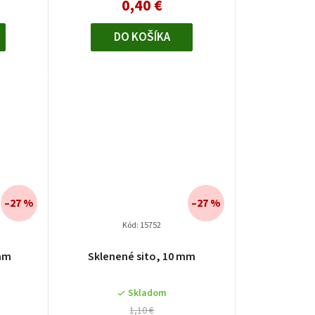
0,40 €
k.
DO KOŠÍKA
–27 %
–27 %
Kód:
15752
 mm
Sklenené sito, 10 mm
Skladom
1,10 €