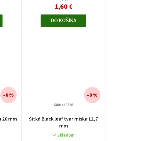
1,70 €
1,60 €
DO KOŠÍKA
–8 %
–8 %
Kód:
440528
ka 20 mm
Sitká Black leaf tvar miska 12,7
mm
Skladom