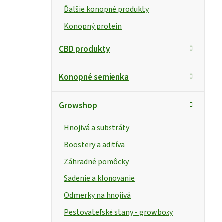
Ďalšie konopné produkty
Konopný protein
CBD produkty
Konopné semienka
Growshop
Hnojivá a substráty
Boostery a aditíva
Záhradné pomôcky
Sadenie a klonovanie
Odmerky na hnojivá
Pestovateľské stany - growboxy