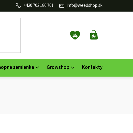
702 186 701
info
@
weedshop.sk
NÁKUPNÝ
KOŠÍK
nopné semienka
Growshop
Kontakty