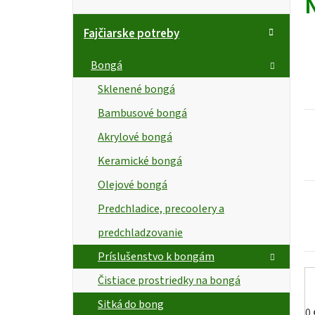
a
o
t
č
Fajčiarske potreby
e
n
i
g
Bongá
ó
ý
s
Sklenené bongá
r
p
Bambusové bongá
i
a
r
e
Akrylové bongá
n
Keramické bongá
e
Olejové bongá
Predchladice, precoolery a
l
predchladzovanie
Príslušenstvo k bongám
t
Čistiace prostriedky na bongá
Sitká do bong
0