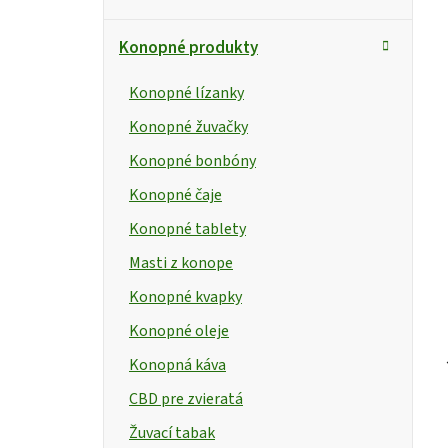
Konopné produkty
Konopné lízanky
Konopné žuvačky
Konopné bonbóny
Konopné čaje
Konopné tablety
Masti z konope
Konopné kvapky
Konopné oleje
Konopná káva
CBD pre zvieratá
Žuvací tabak