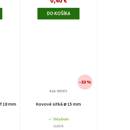
0,40 €
z
u
5
hviezdičiek.
DO KOŠÍKA
k
t
o
v
–33 %
Kód:
993973
é
af 18 mm
Kovové sitká ⌀ 15 mm
ie
Skladom
0,60 €