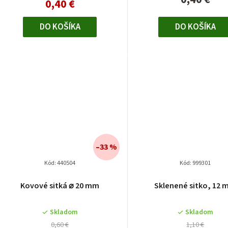
0,40 €
z
5
hviezdičie
DO KOŠÍKA
DO KOŠÍKA
–33 %
Kód:
440504
Kód:
999301
Kovové sitká ⌀ 20 mm
Sklenené sitko, 12
Skladom
Skladom
0,60 €
1,10 €