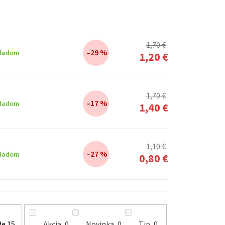
1,70 €
–29 %
ladom
1,20 €
1,70 €
–17 %
ladom
1,40 €
1,10 €
–27 %
ladom
0,80 €
de
15
Akcia
0
Novinka
0
Tip
0