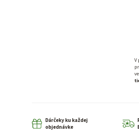
V 
pr
ve
t
Dárčeky ku každej
objednávke