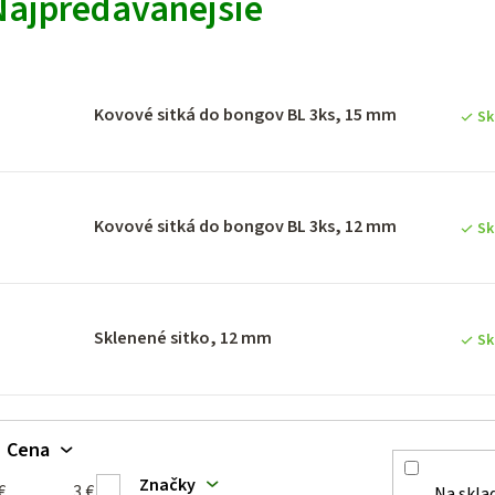
Najpredávanejšie
ý
p
Kovové sitká do bongov BL 3ks, 15 mm
Sk
p
Kovové sitká do bongov BL 3ks, 12 mm
Sk
o
d
u
Sklenené sitko, 12 mm
Sk
k
Cena
o
Značky
€
3
€
Na skla