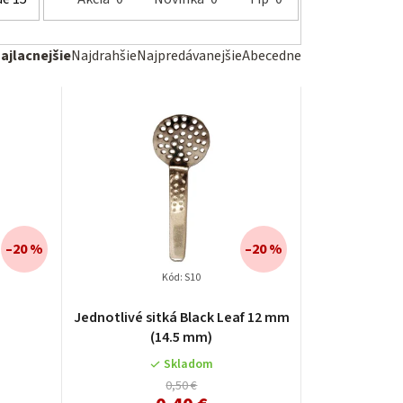
R
ajlacnejšie
Najdrahšie
Najpredávanejšie
Abecedne
a
d
e
n
e
–20 %
–20 %
Kód:
S10
p
Priemerné
r
Jednotlivé sitká Black Leaf 12 mm
hodnotenie
(14.5 mm)
produktu
o
je
Skladom
d
4,0
0,50 €