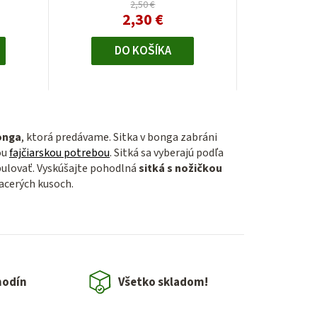
2,50 €
2,30 €
DO KOŠÍKA
onga
, ktorá predávame. Sitka v bonga zabráni
ou
fajčiarskou potrebou
. Sitká sa vyberajú podľa
pulovať. Vyskúšajte pohodlná
sitká s nožičkou
iacerých kusoch.
hodín
Všetko skladom!