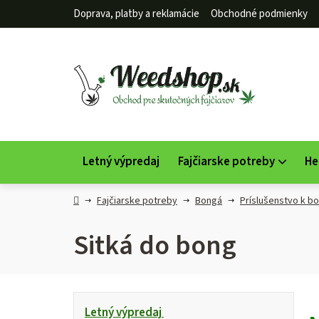
Prejsť
Doprava, platby a reklamácie
Obchodné podmienky
na
obsah
Letný výpredaj
Fajčiarske potreby
He
Domov
Fajčiarske potreby
Bongá
Príslušenstvo k 
Sitká do bong
B
K
Preskočiť
Letný výpredaj
kategórie