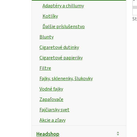
Adaptéry a chillumy
Kotlíky
S
Ďalšie príslušenstvo
Blunty
Cigaretové dutinky
Cigaretové papieriky
Filtre
Fajky, sklenenky, šlukovky
Vodné fajky
Zapaľovače
Fajčiarsky svet
Akcie a zľavy
Headshop