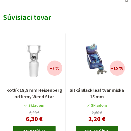
Súvisiaci tovar
–7 %
–15 %
Kotlík 18,8 mm Heisenberg
Sitká Black leaf tvar miska
od firmy Weed Star
15 mm
Skladom
Skladom
6,80 €
2,60 €
6,30 €
2,20 €