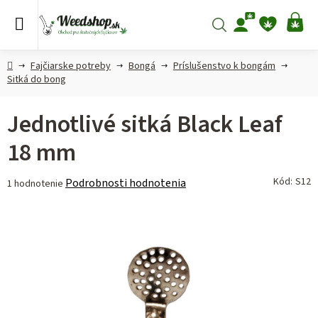
Prejsť
na
Hľadať
NÁ
obsah
KO
Domov
Fajčiarske potreby
Bongá
Príslušenstvo k bongám
Sitká do bong
Jednotlivé sitká Black Leaf
18 mm
Priemerné
Kód:
S12
Podrobnosti hodnotenia
1 hodnotenie
hodnotenie
produktu
je
5,0
z 5
hviezdičiek.