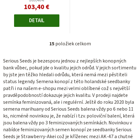
105,40 €
103,40 €
DETAIL
15
položiek celkom
O
v
Serious Seeds je bezesporu jednou z nejlepších konopných
l
bank vůbec, pokud jde o kvalitu jejich odrůd. V jejich sortimentu
á
by jste jen těžko hledali odrůdu, která nemá mezi pěstiteli
d
status legendy. Semena konopí z této holandské seedbanky
a
patři i na našem e-shopu mezi velmi oblíbené což s největší
c
pravděpodobností dokazuje jejich kvalitu. V prodeji najdete
i
semínka feminizovaná, ale i regulérní. Ještě do roku 2020 byla
e
semena marihuany od Serious Seeds balena vždy po 6 nebo 11
p
ks, nicméně novinkou je, že nabízí i tzv. poloviční balení, která
r
jsou balena vždy po 3 feminizovaných semínkách. Novinkou v
v
nabídce feminizovaných semen konopí ze seedbanky Serious
k
Seeds je Strawberry-Akei což je kříženec mezi AK-47 a chutné