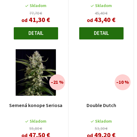
d
Skladom
Skladom
u
77,70 €
45,40 €
41,30 €
43,40 €
od
od
k
t
DETAIL
DETAIL
o
v
–21 %
–10 %
Priemerné
Semená konope Seriosa
Double Dutch
hodnotenie
produktu
je
Skladom
Skladom
4,5
55,80 €
53,30 €
47,50 €
49,20 €
z
od
od