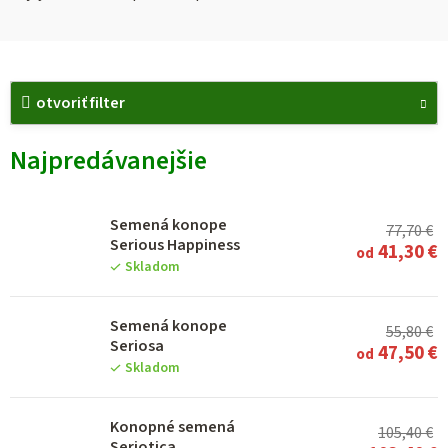
V
ý
otvoriť filter
p
Najpredávanejšie
i
s
p
Semená konope
77,70 €
r
Serious Happiness
41,30 €
od
o
Skladom
d
u
Semená konope
55,80 €
Seriosa
k
47,50 €
od
Skladom
t
o
Konopné semená
105,40 €
v
Seriotica