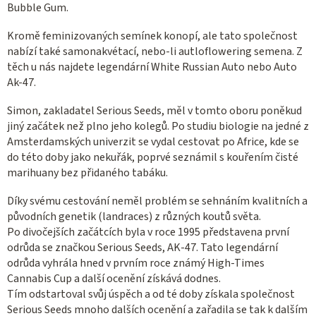
Bubble Gum.
y
v
Kromě feminizovaných semínek konopí, ale tato společnost
ý
nabízí také samonakvétací, nebo-li autloflowering semena. Z
p
těch u nás najdete legendární White Russian Auto nebo Auto
i
Ak-47.
s
u
Simon, zakladatel Serious Seeds, měl v tomto oboru poněkud
jiný začátek než plno jeho kolegů. Po studiu biologie na jedné z
Amsterdamských univerzit se vydal cestovat po Africe, kde se
do této doby jako nekuřák, poprvé seznámil s kouřením čisté
marihuany bez přidaného tabáku.
Díky svému cestování neměl problém se sehnáním kvalitních a
původních genetik (landraces) z různých koutů světa.
Po divočejších začátcích byla v roce 1995 představena první
odrůda se značkou Serious Seeds, AK-47. Tato legendární
odrůda vyhrála hned v prvním roce známý High-Times
Cannabis Cup a další ocenění získává dodnes.
Tím odstartoval svůj úspěch a od té doby získala společnost
Serious Seeds mnoho dalších ocenění a zařadila se tak k dalším