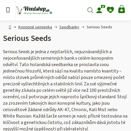
Prejsť
na
Hľadať
NÁ
obsah
KO
Domov
Konopné semienka
Seedbanky
Serious Seeds
Serious Seeds
Serious Seeds je jedna z nejstarších, nejuznávanějších a
nejoceňovanějších semenných bank v celém konopném
odvětví. Tato holandská seedbanka se proslavila svou
jedinečnou filozofií, která sází na kvalitu namísto kvantity –
místo stovek průměrných odrůd nabízí pouze omezený počet
precizně vyšlechtěných a stabilních linií. Za své výjimečné
genetiky získala po celém světě již více než 100 prestižních
ocenění, což potvrzuje jejich naprosto špičkový standard. Stojí
za zrozením takových ikon konopné kultury, jako jsou
celosvětově žádané odrůdy AK-47, Chronic, Kali Mist nebo
White Russian. Každá šarže semen je navíc přísně testována na
klíčivost a genetickou čistotu, což zákazníkům dává jistotu té
nejvyšší možné úspěšnosti při sběratelství.