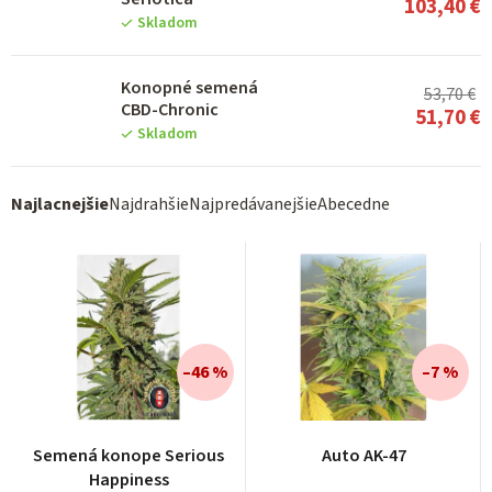
103,40 €
Skladom
Konopné semená
53,70 €
CBD-Chronic
51,70 €
Skladom
R
Najlacnejšie
Najdrahšie
Najpredávanejšie
Abecedne
a
d
e
n
i
–46 %
–7 %
e
p
r
Semená konope Serious
Auto AK-47
o
Happiness