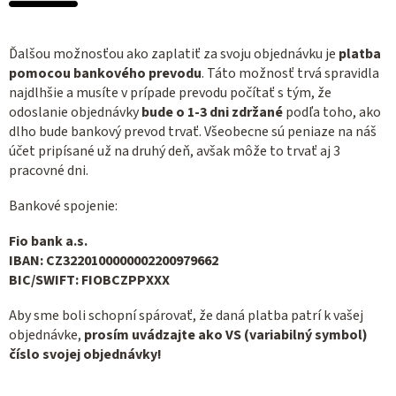
Ďalšou možnosťou ako zaplatiť za svoju objednávku je
platba
pomocou bankového prevodu
. Táto možnosť trvá spravidla
najdlhšie a musíte v prípade prevodu počítať s tým, že
odoslanie objednávky
bude o 1-3 dni zdržané
podľa toho, ako
dlho bude bankový prevod trvať. Všeobecne sú peniaze na náš
účet pripísané už na druhý deň, avšak môže to trvať aj 3
pracovné dni.
Bankové spojenie:
Fio bank a.s.
IBAN: CZ3220100000002200979662
BIC/SWIFT: FIOBCZPPXXX
Aby sme boli schopní spárovať, že daná platba patrí k vašej
objednávke,
prosím uvádzajte ako VS (variabilný symbol)
číslo svojej objednávky!