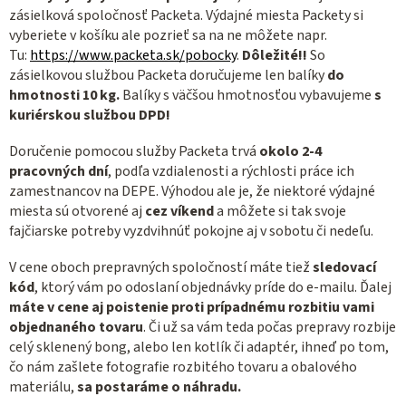
zásielková spoločnosť Packeta. Výdajné miesta Packety si
vyberiete v košíku ale pozrieť sa na ne môžete napr.
Tu:
https://www.packeta.sk/pobocky
.
Dôležité!!
So
zásielkovou službou Packeta doručujeme len balíky
do
hmotnosti 10 kg.
Balíky s
väčšou
hmotnosťou vybavujeme
s
kuriérskou službou DPD!
Doručenie pomocou služby Packeta trvá
okolo 2-4
pracovných dní
, podľa vzdialenosti a rýchlosti práce ich
zamestnancov na DEPE. Výhodou ale je, že niektoré výdajné
miesta sú otvorené aj
cez víkend
a môžete si tak svoje
fajčiarske potreby vyzdvihnúť pokojne aj v sobotu či nedeľu.
V cene oboch prepravných spoločností máte tiež
sledovací
kód
, ktorý vám po odoslaní objednávky príde do e-mailu. Ďalej
máte v cene aj poistenie proti prípadnému rozbitiu vami
objednaného tovaru
. Či už sa vám teda počas prepravy rozbije
celý sklenený bong, alebo len kotlík či adaptér, ihneď po tom,
čo nám zašlete fotografie rozbitého tovaru a obalového
materiálu,
sa postaráme o náhradu.