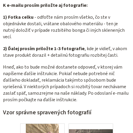
K e-mailu prosím priložte aj fotografie:
1) Fotka celku
- odfoťte nám prosím všetko, čo ste v
objednávke dostali, vrátane obalového materiálu - ten je
nutný doložiť v prípade rozbitého bonga či iných sklenených
vecí.
2) Ďalej prosím priložte 1-3 fotografie
, kde je vidieť, v akom
stave produkt dorazil + detailnú fotografiu rozbitej časti.
Hneď, ako to bude možné dostanete odpoveď, v ktorej vám
napíšeme ďalšie inštrukcie. Pokiaľ nebude potrebné nič
ďalšieho dokladať, reklamácia takýmto spôsobom bude
vyriešená. V niektorých prípadoch si rozbitý tovar nechávame
zaslať späť, samozrejme na naše náklady. Po odoslaní e-mailu
prosím počkajte na ďalšie inštrukcie.
Vzor správne spravených fotografií