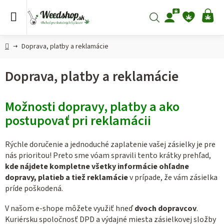
Prejsť
na
Hľadať
NÁ
obsah
KO
Domov
Doprava, platby a reklamácie
Doprava, platby a reklamácie
Možnosti dopravy, platby a ako
postupovať pri reklamácii
Rýchle doručenie a jednoduché zaplatenie vašej zásielky je pre
nás prioritou! Preto sme vóam spravili tento krátky prehľad,
kde nájdete kompletne všetky informácie ohľadne
dopravy, platieb a tiež reklamácie
v prípade, že vám zásielka
príde poškodená.
V našom e-shope môžete využiť hneď
dvoch dopravcov
.
Kuriérsku spoločnosť DPD a výdajné miesta zásielkovej složby