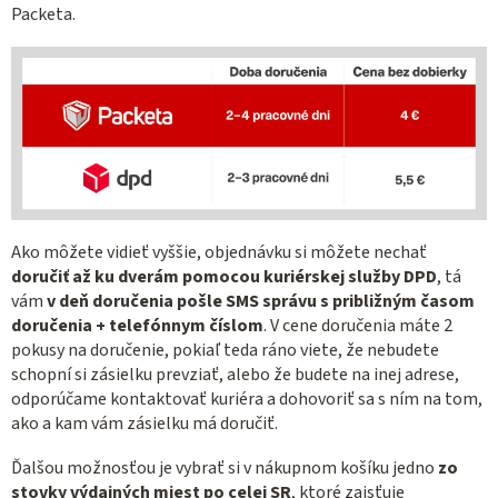
Packeta.
Ako môžete vidieť vyššie, objednávku si môžete nechať
doručiť až ku dverám pomocou kuriérskej služby DPD
, tá
vám
v deň doručenia pošle SMS správu s približným časom
doručenia + telefónnym číslom
. V cene doručenia máte 2
pokusy na doručenie, pokiaľ teda ráno viete, že nebudete
schopní si zásielku prevziať, alebo že budete na inej adrese,
odporúčame kontaktovať kuriéra a dohovoriť sa s ním na tom,
ako a kam vám zásielku má doručiť.
Ďalšou možnosťou je vybrať si v nákupnom košíku jedno
zo
stovky výdajných miest po celej SR
, ktoré zaisťuje