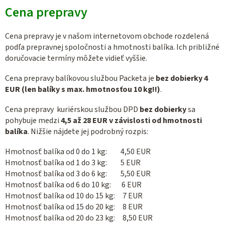
Cena prepravy
Cena prepravy je v našom internetovom obchode rozdelená
podľa prepravnej spoločnosti a hmotnosti balíka. Ich približné
doručovacie termíny môžete vidieť vyššie.
Cena prepravy balíkovou službou Packeta je
bez dobierky
4
EUR (len balíky s max. hmotnosťou 10 kg!!)
.
Cena prepravy kuriérskou službou DPD
bez dobierky
sa
pohybuje medzi
4,5 až 28 EUR v závislosti od hmotnosti
balíka
. Nižšie nájdete jej podrobný rozpis:
Hmotnosť balíka od 0 do 1 kg: 4,50 EUR
Hmotnosť balíka od 1 do 3 kg: 5 EUR
Hmotnosť balíka od 3 do 6 kg: 5,50 EUR
Hmotnosť balíka od 6 do 10 kg: 6 EUR
Hmotnosť balíka od 10 do 15 kg: 7 EUR
Hmotnosť balíka od 15 do 20 kg: 8 EUR
Hmotnosť balíka od 20 do 23 kg: 8,50 EUR