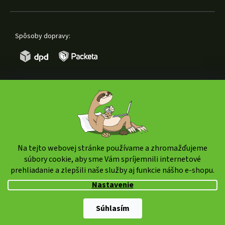
Spôsoby dopravy:
Spôsoby platby:
Na tejto webovej stránke používame a zhromažďujeme
súbory cookie, aby sme Vám spríjemnili internetové
prehliadanie a zlepšili naše služby aj funkcie nášho e-shopu.
Copyright 2026
weedshop.sk
. Všetky práva vyhradené.
Nastavenie
Upraviť nastavenie cookies
Shoptet Premium
|
mime digital
Súhlasím