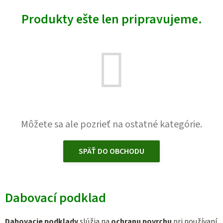
Produkty ešte len pripravujeme.
Môžete sa ale pozrieť na ostatné kategórie.
SPÄŤ DO OBCHODU
Dabovací podklad
Dabovacie podklady
slúžia na
ochranu povrchu
pri používaní