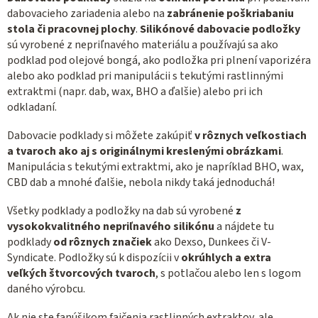
dabovacieho zariadenia alebo na
zabránenie poškriabaniu
stola či pracovnej plochy
.
Silikónové dabovacie podložky
sú vyrobené z nepriľnavého materiálu a používajú sa ako
podklad pod olejové bongá, ako podložka pri plnení vaporizéra
alebo ako podklad pri manipulácii s tekutými rastlinnými
extraktmi (napr. dab, wax, BHO a ďalšie) alebo pri ich
odkladaní.
Dabovacie podklady si môžete zakúpiť
v rôznych veľkostiach
a tvaroch ako aj s originálnymi kreslenými obrázkami
.
Manipulácia s tekutými extraktmi, ako je napríklad BHO, wax,
CBD dab a mnohé ďalšie, nebola nikdy taká jednoduchá!
Všetky podklady a podložky na dab sú vyrobené
z
vysokokvalitného nepriľnavého silikónu
a nájdete tu
podklady
od rôznych značiek
ako Dexso, Dunkees či V-
Syndicate. Podložky sú k dispozícii v
okrúhlych a extra
veľkých štvorcových tvaroch
, s potlačou alebo len s logom
daného výrobcu.
Ak nie ste fanúšikom fajčenia rastlinných extraktov, ale