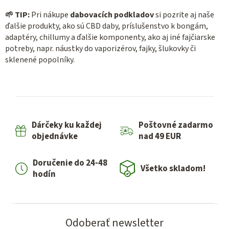
🌱 TIP:
Pri nákupe
dabovacích podkladov
si pozrite aj naše
ďalšie produkty, ako sú CBD daby, príslušenstvo k bongám,
adaptéry, chillumy a ďalšie komponenty, ako aj iné fajčiarske
potreby, napr. náustky do vaporizérov, fajky, šlukovky či
sklenené popolníky.
Dárčeky ku každej
Poštovné zadarmo
objednávke
nad 49 EUR
Doručenie do 24-48
Všetko skladom!
hodín
Odoberať newsletter