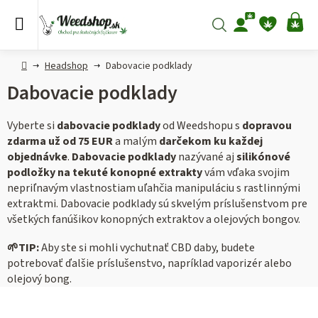
Prejsť
na
Hľadať
NÁ
obsah
KO
Domov
Headshop
Dabovacie podklady
Dabovacie podklady
Vyberte si
dabovacie podklady
od Weedshopu s
dopravou
zdarma už od 75 EUR
a malým
darčekom ku každej
objednávke
.
Dabovacie podklady
nazývané aj
silikónové
podložky na tekuté konopné extrakty
vám vďaka svojim
nepriľnavým vlastnostiam uľahčia manipuláciu s rastlinnými
extraktmi. Dabovacie podklady sú skvelým príslušenstvom pre
všetkých fanúšikov konopných extraktov a olejových bongov.
🌱TIP:
Aby ste si mohli vychutnať CBD daby, budete
potrebovať ďalšie príslušenstvo, napríklad vaporizér alebo
olejový bong.