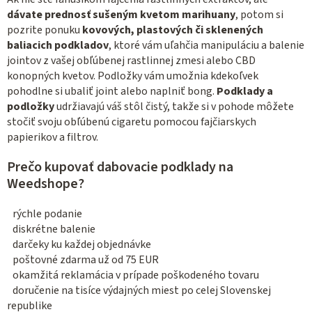
dávate prednosť sušeným kvetom marihuany
, potom si
pozrite ponuku
kovových, plastových či sklenených
baliacich podkladov
, ktoré vám uľahčia manipuláciu a balenie
jointov z vašej obľúbenej rastlinnej zmesi alebo CBD
konopných kvetov. Podložky vám umožnia kdekoľvek
pohodlne si ubaliť joint alebo naplniť bong.
Podklady a
podložky
udržiavajú váš stôl čistý, takže si v pohode môžete
stočiť svoju obľúbenú cigaretu pomocou fajčiarskych
papierikov a filtrov.
Prečo kupovať dabovacie podklady na
Weedshope?
rýchle podanie
diskrétne balenie
darčeky ku každej objednávke
poštovné zdarma už od 75 EUR
okamžitá reklamácia v prípade poškodeného tovaru
doručenie na tisíce výdajných miest po celej Slovenskej
republike