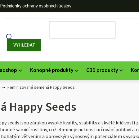
Podmienky ochrany osobných údajov
adshop
Konopné produkty
CBD produkty
Ko
Feminizované semená Happy Seeds
á Happy Seeds
seeds jsou zárukou vysoké kvality, stability a skvělé klíčivosti za
hradně samičí rostliny, což eliminuje nutnost určování pohlaví a 
u, bohatým větvením a obrovským výnosovým potenciálem s vysokou