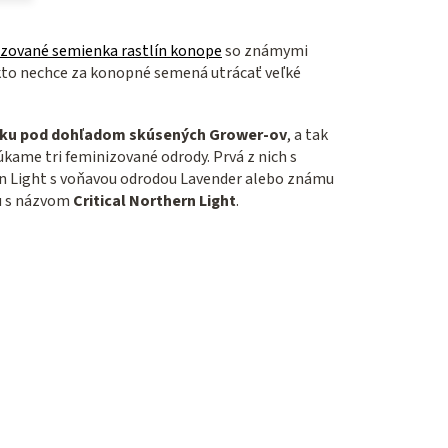
izované semienka rastlín konope
so známymi
 kto nechce za konopné semená utrácať veľké
elsku pod dohľadom skúsených Grower-ov
, a tak
úkame tri feminizované odrody. Prvá z nich s
rn Light s voňavou odrodou Lavender alebo známu
ku s názvom
Critical Northern Light
.