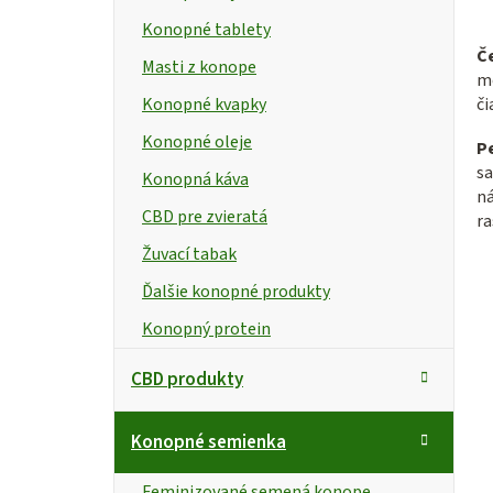
Konopné tablety
Č
Masti z konope
me
Konopné kvapky
či
Konopné oleje
P
sa
Konopná káva
n
CBD pre zvieratá
ra
Žuvací tabak
Ďalšie konopné produkty
Konopný protein
CBD produkty
Konopné semienka
Feminizované semená konope