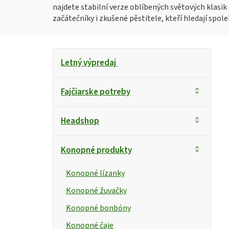
najdete stabilní verze oblíbených světových klasik
začátečníky i zkušené pěstitele, kteří hledají spol
B
K
Preskočiť
Letný výpredaj
kategórie
a
o
t
č
Fajčiarske potreby
e
n
g
Headshop
ó
ý
r
p
Konopné produkty
i
a
e
Konopné lízanky
n
Konopné žuvačky
e
Konopné bonbóny
l
Konopné čaje