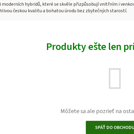
 i moderních hybridů, které se skvěle přizpůsobují vnitřním i venk
ehlivou českou kvalitu a bohatou úrodu bez zbytečných starostí.
Produkty ešte len p
Môžete sa ale pozrieť na osta
SPÄŤ DO OBCHOD