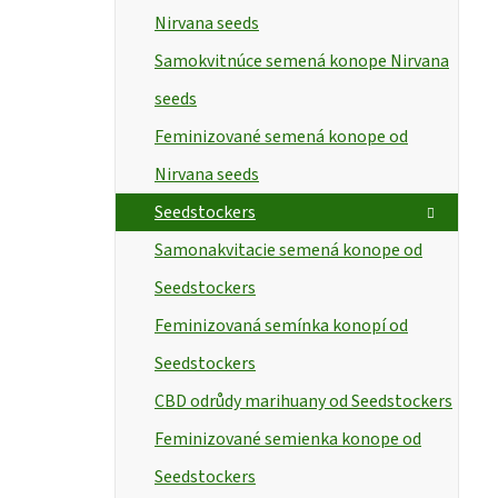
Nirvana seeds
Samokvitnúce semená konope Nirvana
seeds
Feminizované semená konope od
Nirvana seeds
Seedstockers
Samonakvitacie semená konope od
Seedstockers
Feminizovaná semínka konopí od
Seedstockers
CBD odrůdy marihuany od Seedstockers
Feminizované semienka konope od
Seedstockers