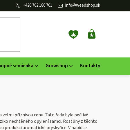
702 186 701
info
@
weedshop.sk
NÁKUPNÝ
KOŠÍK
nopné semienka
Growshop
Kontakty
 velmi příznivou cenu. Tato řada byla pečlivě
riziko nechtěného opylení samci. Rostliny z těchto
 produkcí aromatické pryskyřice. V nabídce