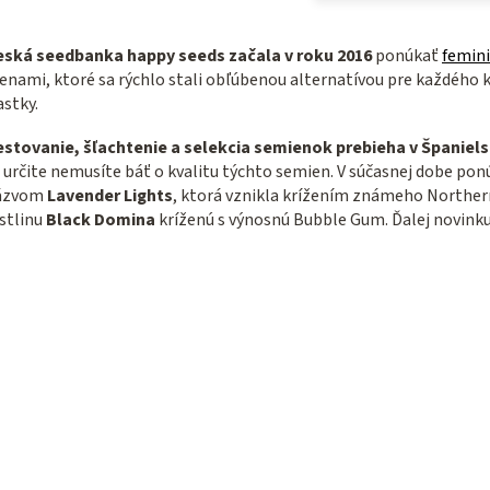
eská seedbanka happy seeds začala v roku 2016
ponúkať
femin
nami, ktoré sa rýchlo stali obľúbenou alternatívou pre každého
astky.
estovanie, šľachtenie a selekcia semienok prebieha v Špani
 určite nemusíte báť o kvalitu týchto semien. V súčasnej dobe pon
ázvom
Lavender Lights
, ktorá vznikla krížením známeho Northe
stlinu
Black Domina
kríženú s výnosnú Bubble Gum. Ďalej novin