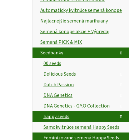
Automaticky kvitnúce semená konope
Najlacnejšie semená marihuany
Semená konope akcie + Výpredaj
Semená PICK & MIX
Seedbanky
00 seeds
Delicious Seeds
Dutch Passion
DNA Genetics
DNA Genetics - G.Y.O Collection
happy seeds
Samokvitnúce semená Happy Seeds
Feminizované semená Happy Seeds