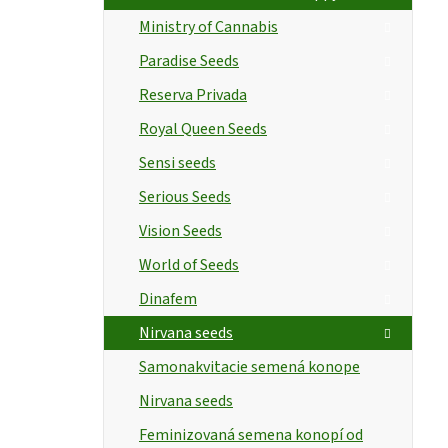
Ministry of Cannabis
Paradise Seeds
Reserva Privada
Royal Queen Seeds
Sensi seeds
Serious Seeds
Vision Seeds
World of Seeds
Dinafem
Nirvana seeds
Samonakvitacie semená konope
Nirvana seeds
Feminizovaná semena konopí od