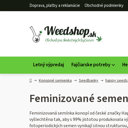
Prejsť
Doprava, platby a reklamácie
Obchodné podmienky
na
obsah
Letný výpredaj
Fajčiarske potreby
He
Domov
Konopné semienka
Seedbanky
happy seeds
Feminizované semen
Feminizovaná semínka konopí od české značky Happy 
vyšlechtěna tak, aby s 99% jistotou produkovala vý
fotoperiodických semen vynikají silnou strukturo