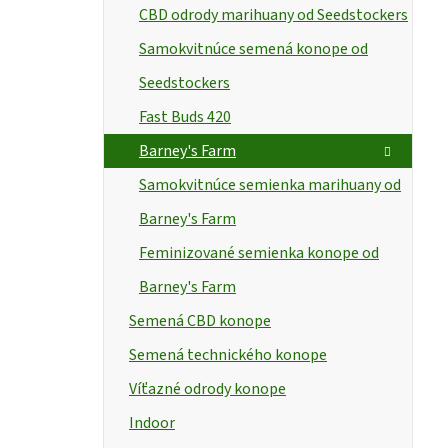
CBD odrody marihuany od Seedstockers
Samokvitnúce semená konope od
Seedstockers
Fast Buds 420
Barney's Farm
Samokvitnúce semienka marihuany od
Barney's Farm
Feminizované semienka konope od
Barney's Farm
Semená CBD konope
Semená technického konope
Víťazné odrody konope
Indoor