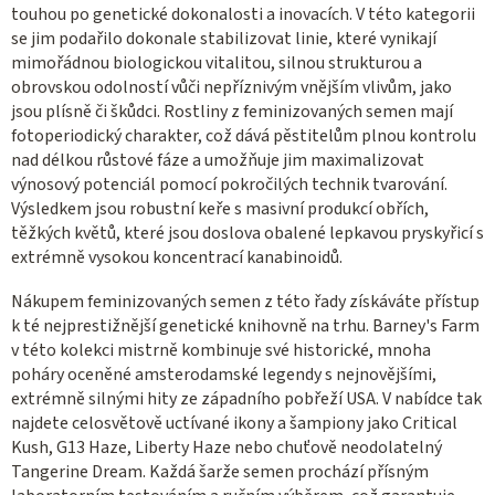
touhou po genetické dokonalosti a inovacích. V této kategorii
se jim podařilo dokonale stabilizovat linie, které vynikají
mimořádnou biologickou vitalitou, silnou strukturou a
obrovskou odolností vůči nepříznivým vnějším vlivům, jako
jsou plísně či škůdci. Rostliny z feminizovaných semen mají
fotoperiodický charakter, což dává pěstitelům plnou kontrolu
nad délkou růstové fáze a umožňuje jim maximalizovat
výnosový potenciál pomocí pokročilých technik tvarování.
Výsledkem jsou robustní keře s masivní produkcí obřích,
těžkých květů, které jsou doslova obalené lepkavou pryskyřicí s
extrémně vysokou koncentrací kanabinoidů.
Nákupem feminizovaných semen z této řady získáváte přístup
k té nejprestižnější genetické knihovně na trhu. Barney's Farm
v této kolekci mistrně kombinuje své historické, mnoha
poháry oceněné amsterodamské legendy s nejnovějšími,
extrémně silnými hity ze západního pobřeží USA. V nabídce tak
najdete celosvětově uctívané ikony a šampiony jako Critical
Kush, G13 Haze, Liberty Haze nebo chuťově neodolatelný
Tangerine Dream. Každá šarže semen prochází přísným