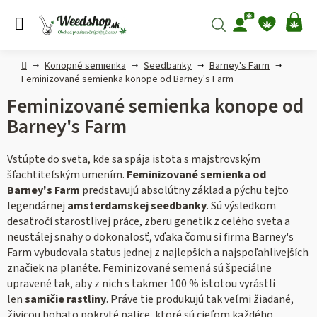
Prejsť
na
Hľadať
NÁ
obsah
KO
Domov
Konopné semienka
Seedbanky
Barney's Farm
Feminizované semienka konope od Barney's Farm
Feminizované semienka konope od
Barney's Farm
Vstúpte do sveta, kde sa spája istota s majstrovským
šľachtiteľským umením.
Feminizované semienka od
Barney's Farm
predstavujú absolútny základ a pýchu tejto
legendárnej
amsterdamskej seedbanky
. Sú výsledkom
desaťročí starostlivej práce, zberu genetik z celého sveta a
neustálej snahy o dokonalosť, vďaka čomu si firma Barney's
Farm vybudovala status jednej z najlepších a najspoľahlivejších
značiek na planéte.
Feminizované semená sú špeciálne
upravené tak, aby z nich s takmer 100 % istotou vyrástli
len
samičie rastliny
. Práve tie produkujú tak veľmi žiadané,
živicou bohato pokryté palice, ktoré sú cieľom každého