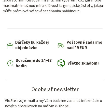
laboratorním testováním a ručním výběrem, což garantuje
maximální možnou míru klíčivosti a genetické čistoty, jakou
může prémiová světová seedbanka nabídnout.
Dárčeky ku každej
Poštovné zadarmo
objednávke
nad 49 EUR
Doručenie do 24-48
Všetko skladom!
hodín
Odoberať newsletter
Vložte svoj e-mail a my Vám budeme zasielať informácie o
nových produktoch na našom e-shope.