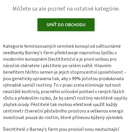
Môžete sa ale pozrieť na ostatné kategórie.
SPÄŤ DO OBCHODU
Kategorie feminizovaných semínek konopí od světoznámé
seedbanky Barney's Farm představuje naprostou špičku v
moderním konopném šlechtitelství a je první volbou pro
náročné sběratele i pěstitele po celém světě. Hlavním
benefitem těchto semen je jejich stoprocentní spolehlivost –
jsou geneticky upravena tak, aby s 99% jistotou produkovala
výhradně samičí rostliny. To v praxi zcela eliminuje nutnost
neustálé kontroly, pracného určování pohlaví v raných fázích
růstu a především riziko, že by samčí rostliny nechtěně opylily
zbytek úrody. Pěstitelé tak mohou efektivně využít každý
centimetr čtvereční pěstebního prostoru a veškerou energii
investovat pouze do rostlin, které přinesou kýžený výsledek.
Šlechtitelé z Barney's Farm jsou proslulí svou neutuchající