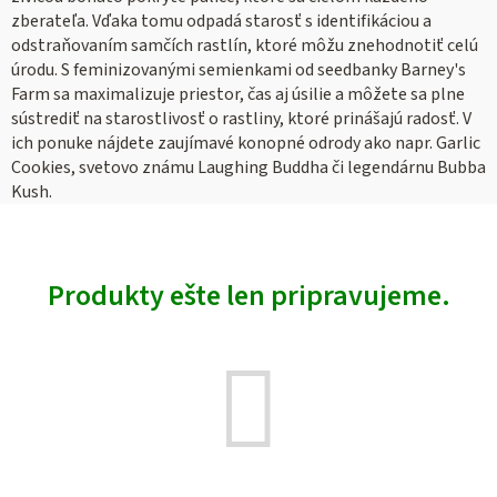
zberateľa. Vďaka tomu odpadá starosť s identifikáciou a
odstraňovaním samčích rastlín, ktoré môžu znehodnotiť celú
úrodu.
S feminizovanými semienkami od seedbanky Barney's
Farm sa maximalizuje priestor, čas aj úsilie a môžete sa plne
sústrediť na starostlivosť o rastliny, ktoré prinášajú radosť. V
ich ponuke nájdete zaujímavé konopné odrody ako napr. Garlic
Cookies, svetovo známu Laughing Buddha či legendárnu Bubba
Kush.
Produkty ešte len pripravujeme.