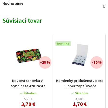
Hodnotenie
Súvisiaci tovar
novinka
–28 %
–10 %
Kovová schovka V-
Kamienky príslušenstvo pre
Syndicate 420 Rasta
Clipper zapaľovače
Skladom
Skladom
5,20 €
1,90 €
3,70 €
1,70 €