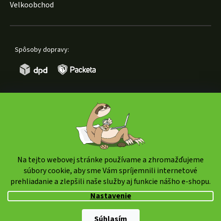
Velkoobchod
Spôsoby dopravy:
Spôsoby platby:
Na tejto webovej stránke používame a zhromažďujeme
súbory cookie, aby sme Vám spríjemnili internetové
prehliadanie a zlepšili naše služby aj funkcie nášho e-shopu.
Copyright 2026
weedshop.sk
. Všetky práva vyhradené.
Nastavenie
Upraviť nastavenie cookies
Shoptet Premium
|
mime digital
Súhlasím