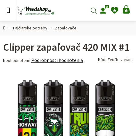
Prejsť
na
Hľadať
NÁ
obsah
KO
Domov
Fajčiarske potreby
Zapaľovače
Clipper zapaľovač 420 MIX #1
Priemerné
Kód:
Zvoľte variant
Podrobnosti hodnotenia
Neohodnotené
hodnotenie
produktu
je
0,0
z 5
hviezdičiek.