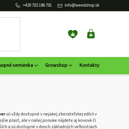
702 186 701
info
@
weedshop.sk
NÁKUPNÝ
KOŠÍK
nopné semienka
Growshop
Kontakty
per
sú vždy dostupné v nejakej zberateľskej edícii v
šie plast, ale v našej ponuke nájdete aj kovové či
ích a sú dostupné v dvoch základných veľkostiach