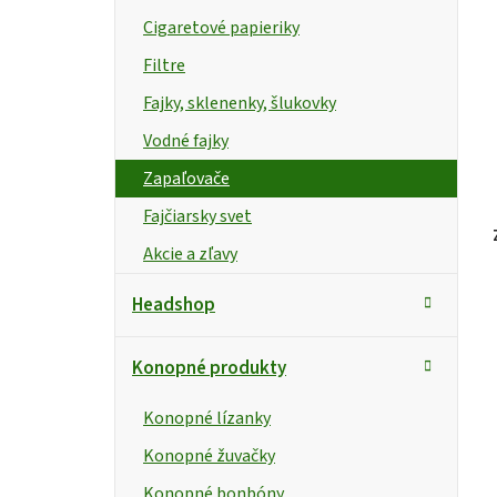
i
a
r
e
Cigaretové papieriky
n
Filtre
e
Fajky, sklenenky, šlukovky
Vodné fajky
l
Zapaľovače
Fajčiarsky svet
t
Akcie a zľavy
Headshop
Konopné produkty
Konopné lízanky
Konopné žuvačky
Konopné bonbóny