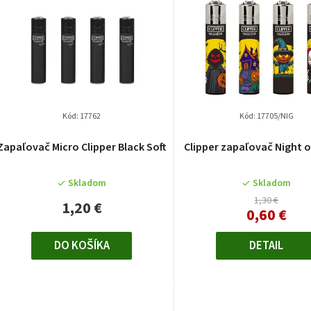
o
d
i
u
k
Kód:
17762
Kód:
17705/NIG
r
Zapaľovač Micro Clipper Black Soft
Clipper zapaľovač Night o
o
Skladom
Skladom
v
1,30 €
1,20 €
0,60 €
DO KOŠÍKA
DETAIL
t