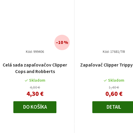
–10 %
Kód:
999406
Kód:
17681/TRI
Celá sada zapaľovačov Clipper
Zapaľovač Clipper Trippy
Cops and Robberts
Skladom
Skladom
4,80 €
1,40 €
4,30 €
0,60 €
DO KOŠÍKA
DETAIL