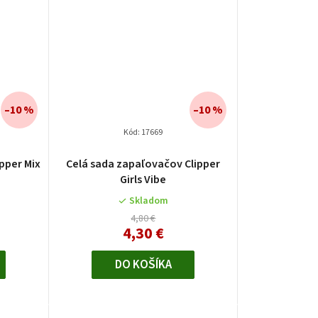
–10 %
–10 %
Kód:
17669
pper Mix
Celá sada zapaľovačov Clipper
Girls Vibe
Skladom
4,80 €
4,30 €
DO KOŠÍKA