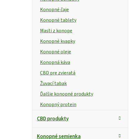
Konopné čaje
Konopné tablety
Masti z konope
Konopné kvapky
Konopné oleje
Konopná káva
CBD pre zvieratá
Žuvací tabak
Ďalšie konopné produkty
Konopný protein
CBD produkty
Konopné semienka