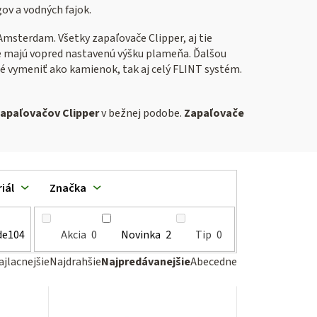
gov a vodných fajok.
sterdam. Všetky zapaľovače Clipper, aj tie
 že majú vopred nastavenú výšku plameňa. Ďalšou
né vymeniť ako kamienok, tak aj celý FLINT systém.
zapaľovačov Clipper
v bežnej podobe.
Zapaľovače
iál
Značka
de
104
Akcia
0
Novinka
2
Tip
0
R
ajlacnejšie
Najdrahšie
Najpredávanejšie
Abecedne
a