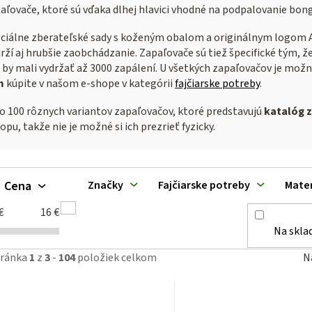
zapaľovače, ktoré sú vďaka dlhej hlavici vhodné na podpalovanie bon
ciálne zberateľské sady s koženým obalom a originálnym logom Am
drží aj hrubšie zaobchádzanie. Zapaľovače sú tiež špecifické tým,
 by mali vydržať až 3000 zapálení. U všetkých zapaľovačov je mož
m
kúpite v našom e-shope v kategórii
fajčiarske potreby
.
o 100 rôznych variantov zapaľovačov, ktoré predstavujú
katalóg 
u, takže nie je možné si ich prezrieť fyzicky.
V
Cena
Značky
Fajčiarske potreby
Mater
ý
€
16
€
p
Na skla
tránka
1
z
3
-
104
položiek celkom
N
p