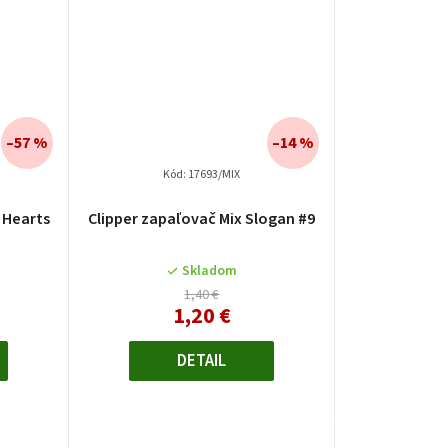
v
–57 %
–14 %
Kód:
17693/MIX
 Hearts
Clipper zapaľovač Mix Slogan #9
Skladom
1,40 €
1,20 €
DETAIL