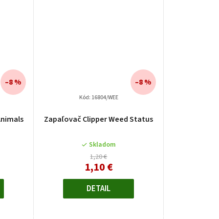
–8 %
–8 %
Kód:
16804/WEE
Animals
Zapaľovač Clipper Weed Status
Skladom
1,20 €
1,10 €
DETAIL