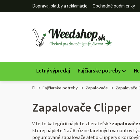
Prejsť
Doprava, platby a reklamácie
Obchodné podmienky
na
obsah
Letný výpredaj
Fajčiarske potreby
He
Domov
Fajčiarske potreby
Zapaľovače
Zapalovače C
Zapalovače Clipper
V tejto kategórii nájdete zberateľské
zapaľovače 
ktorej nájdete 4 až 8 rôzne farebných variantov týc
pogumované zapaľovače alebo Clippery s korkovým 