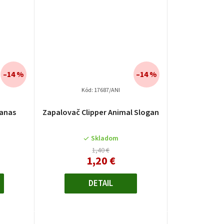
–14 %
–14 %
Kód:
17687/ANI
nanas
Zapalovač Clipper Animal Slogan
Skladom
1,40 €
1,20 €
DETAIL