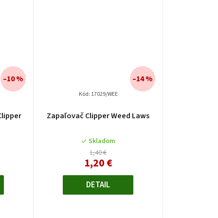
–10 %
–14 %
Kód:
17029/WEE
lipper
Zapaľovač Clipper Weed Laws
Skladom
1,40 €
1,20 €
DETAIL