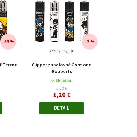
d
e
n
e
–53 %
–7 %
Kód:
17699/COP
p
f Terror
Clipper zapalovač Cops and
Robberts
o
Skladom
d
1,30 €
1,20 €
u
DETAIL
k
o