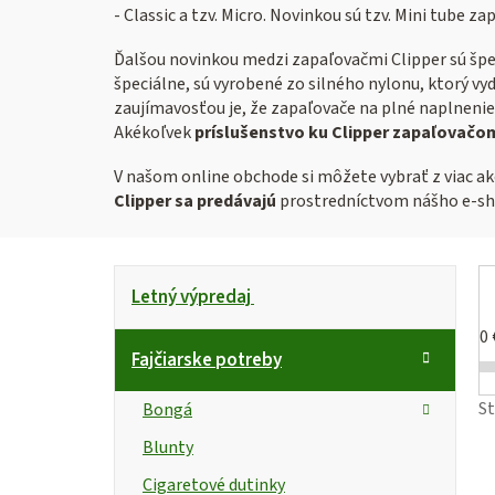
- Classic a tzv. Micro. Novinkou sú tzv. Mini tube 
Ďalšou novinkou medzi zapaľovačmi Clipper sú špe
špeciálne, sú vyrobené zo silného nylonu, ktorý vy
zaujímavosťou je, že zapaľovače na plné naplnenie
Akékoľvek
príslušenstvo ku Clipper zapaľovačo
V našom online obchode si môžete vybrať z viac ak
Clipper sa predávajú
prostredníctvom nášho e-shop
B
K
Preskočiť
Letný výpredaj
kategórie
a
o
t
0
č
Fajčiarske potreby
e
n
i
g
S
Bongá
ó
ý
s
Blunty
r
p
Cigaretové dutinky