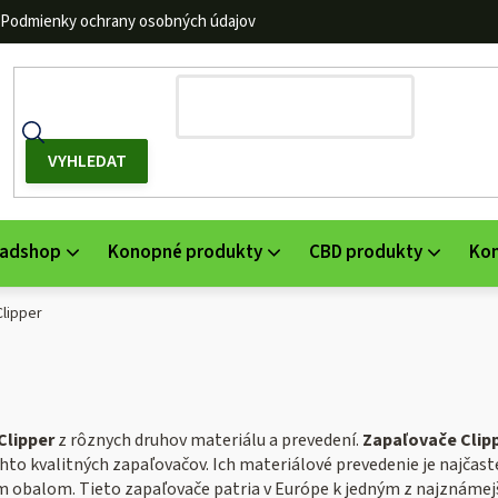
Podmienky ochrany osobných údajov
adshop
Konopné produkty
CBD produkty
Ko
lipper
Clipper
z rôznych druhov materiálu a prevedení.
Zapaľovače Clip
hto kvalitných zapaľovačov. Ich materiálové prevedenie je najčastej
obalom. Tieto zapaľovače patria v Európe k jedným z najznámejš