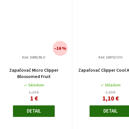
–16 %
Kód:
16882/BLO
Kód:
16870/COO
Zapaľovač Micro Clipper
Zapaľovač Clipper Cool 
Blossomed Fruit
Skladom
Skladom
1,20 €
1,20 €
1 €
1,10 €
DETAIL
DETAIL