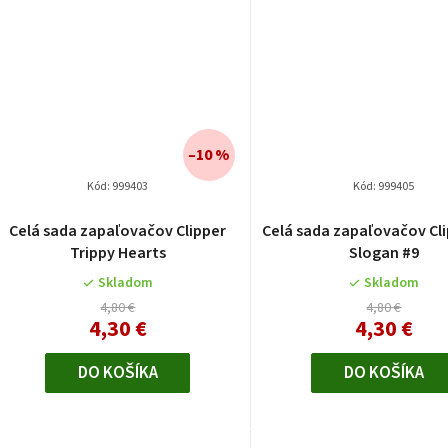
–10 %
Kód:
999403
Kód:
999405
Celá sada zapaľovačov Clipper
Celá sada zapaľovačov Cli
Trippy Hearts
Slogan #9
Skladom
Skladom
4,80 €
4,80 €
4,30 €
4,30 €
DO KOŠÍKA
DO KOŠÍKA