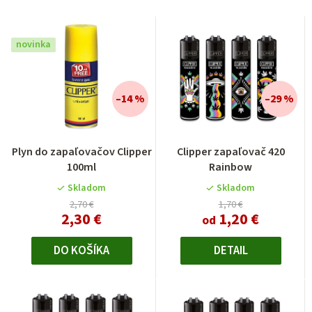
novinka
–14 %
–29 %
Plyn do zapaľovačov Clipper
Clipper zapaľovač 420
100ml
Rainbow
Skladom
Skladom
2,70 €
1,70 €
2,30 €
1,20 €
od
DO KOŠÍKA
DETAIL