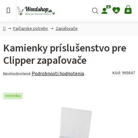
Prejsť
na
Hľadať
NÁ
obsah
KO
Domov
Fajčiarske potreby
Zapaľovače
Kamienky príslušenstvo pre
Clipper zapaľovače
Priemerné
Kód:
993847
Podrobnosti hodnotenia
Neohodnotené
hodnotenie
produktu
je
novinka
0,0
z 5
hviezdičiek.