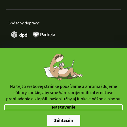
Spôsoby dopravy:
Spôsoby platby:
Na tejto webovej stránke používame a zhromažďujeme
súbory cookie, aby sme Vám spríjemnili internetové
prehliadanie a zlepšili naše služby aj funkcie nášho e-shopu.
Copyright 2026
weedshop.sk
. Všetky práva vyhradené.
Nastavenie
Upraviť nastavenie cookies
Shoptet Premium
|
mime digital
Súhlasím