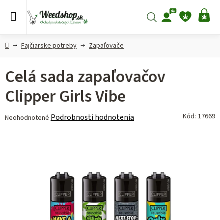
Prejsť
na
Hľadať
NÁ
obsah
KO
Domov
Fajčiarske potreby
Zapaľovače
Celá sada zapaľovačov
Clipper Girls Vibe
Priemerné
Kód:
17669
Podrobnosti hodnotenia
Neohodnotené
hodnotenie
produktu
je
0,0
z 5
hviezdičiek.