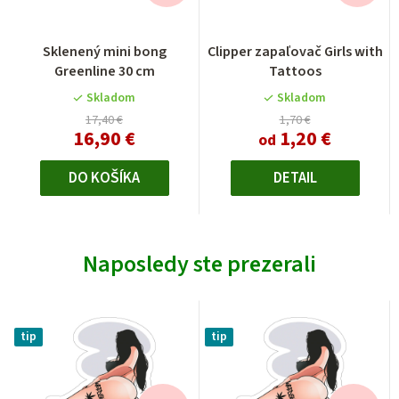
Sklenený mini bong
Clipper zapaľovač Girls with
Greenline 30 cm
Tattoos
Skladom
Skladom
17,40 €
1,70 €
16,90 €
1,20 €
od
DO KOŠÍKA
DETAIL
Naposledy ste prezerali
tip
tip