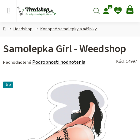
Prejsť
na
Hľadať
NÁ
obsah
KO
Domov
Headshop
Konopné samolepky a nášivky
Samolepka Girl - Weedshop
Priemerné
Kód:
14997
Podrobnosti hodnotenia
Neohodnotené
hodnotenie
produktu
je
tip
0,0
z 5
hviezdičiek.