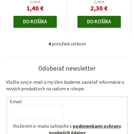
1,50 €
2,40 €
1,40 €
2,30 €
DO KOŠÍKA
DO KOŠÍKA
4
položiek celkom
O
v
l
Odoberať newsletter
á
d
a
Vložte svoj e-mail a my Vám budeme zasielať informácie o
nových produktoch na našom e-shope.
c
i
Email
e
p
r
v
Vložením e-mailu súhlasíte s
podmienkami ochrany
k
osobných údajov