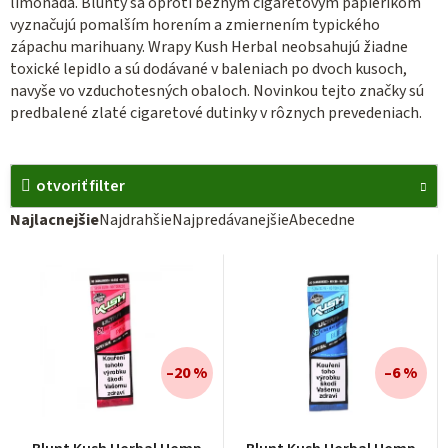
limonáda. Blunty sa oproti bežným cigaretovým papierikom
vyznačujú pomalším horením a zmiernením typického
zápachu marihuany. Wrapy Kush Herbal neobsahujú žiadne
toxické lepidlo a sú dodávané v baleniach po dvoch kusoch,
navyše vo vzduchotesných obaloch. Novinkou tejto značky sú
predbalené zlaté cigaretové dutinky v rôznych prevedeniach.
otvoriť filter
R
Najlacnejšie
Najdrahšie
Najpredávanejšie
Abecedne
a
V
d
ý
e
p
n
i
i
s
–20 %
–6 %
e
p
p
r
r