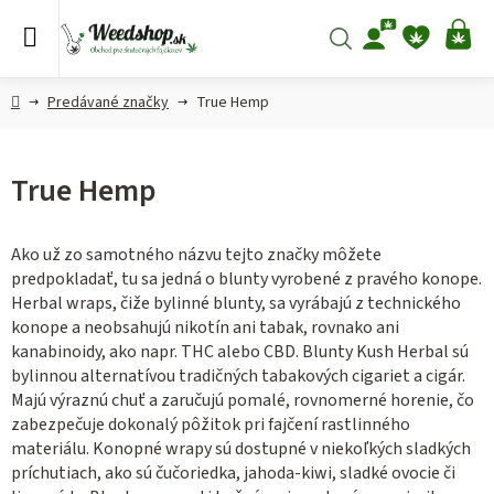
Prejsť
na
Hľadať
NÁ
obsah
KO
Domov
Predávané značky
True Hemp
True Hemp
Ako už zo samotného názvu tejto značky môžete
predpokladať, tu sa jedná o blunty vyrobené z pravého konope.
Herbal wraps, čiže bylinné blunty, sa vyrábajú z technického
konope a neobsahujú nikotín ani tabak, rovnako ani
kanabinoidy, ako napr. THC alebo CBD. Blunty Kush Herbal sú
bylinnou alternatívou tradičných tabakových cigariet a cigár.
Majú výraznú chuť a zaručujú pomalé, rovnomerné horenie, čo
zabezpečuje dokonalý pôžitok pri fajčení rastlinného
materiálu. Konopné wrapy sú dostupné v niekoľkých sladkých
príchutiach, ako sú čučoriedka, jahoda-kiwi, sladké ovocie či