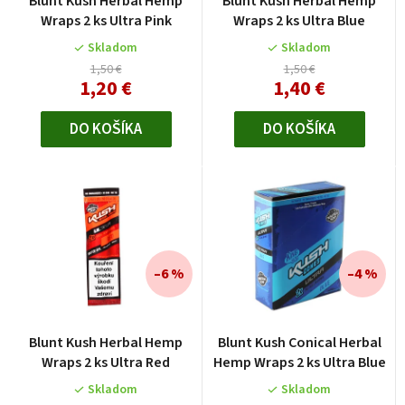
Blunt Kush Herbal Hemp
Blunt Kush Herbal Hemp
o
o
Wraps 2 ks Ultra Pink
Wraps 2 ks Ultra Blue
d
d
Skladom
Skladom
u
u
1,50 €
1,50 €
k
1,20 €
1,40 €
k
t
t
DO KOŠÍKA
DO KOŠÍKA
o
o
v
v
–6 %
–4 %
Blunt Kush Herbal Hemp
Blunt Kush Conical Herbal
Wraps 2 ks Ultra Red
Hemp Wraps 2 ks Ultra Blue
Skladom
Skladom