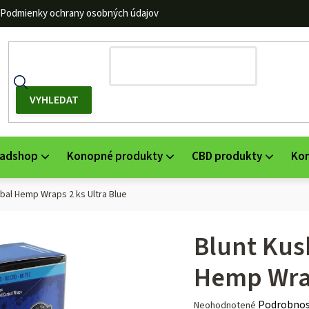
Podmienky ochrany osobných údajov
adshop
Konopné produkty
CBD produkty
Ko
rbal Hemp Wraps 2 ks Ultra Blue
Blunt Kus
Hemp Wrap
Priemerné
Podrobnos
Neohodnotené