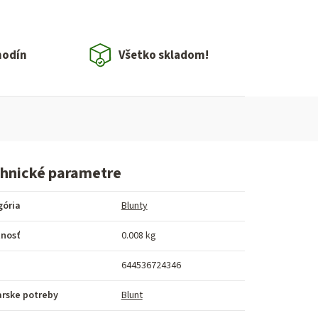
hodín
Všetko skladom!
hnické parametre
gória
Blunty
nosť
0.008 kg
644536724346
arske potreby
Blunt