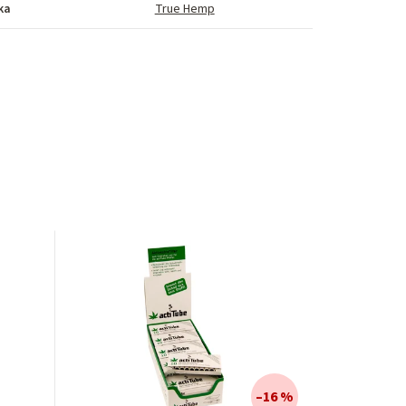
ka
True Hemp
–16 %