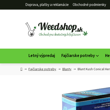
Prejsť
Doprava, platby a reklamácie
Obchodné podmienky
na
obsah
Letný výpredaj
Fajčiarske potreby
He
Domov
Fajčiarske potreby
Blunty
Blunt Kush Conical He