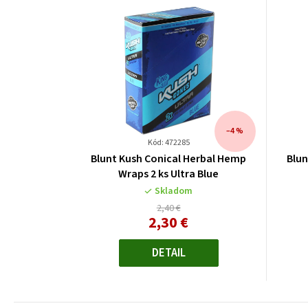
–4 %
Kód: 472285
Blunt Kush Conical Herbal Hemp
Blun
Wraps 2 ks Ultra Blue
Skladom
2,40 €
2,30 €
Jednotková
cena:
DETAIL