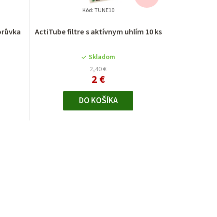
Kód:
TUNE10
Borůvka
ActiTube filtre s aktívnym uhlím 10 ks
Skladom
2,40 €
2 €
DO KOŠÍKA