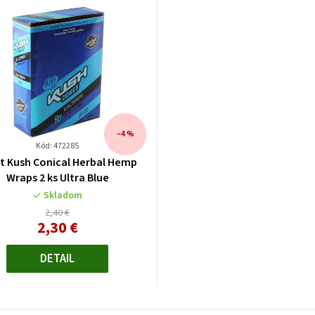
–4 %
Kód: 472285
t Kush Conical Herbal Hemp
Wraps 2 ks Ultra Blue
Skladom
2,40 €
2,30 €
Jednotková
cena:
DETAIL