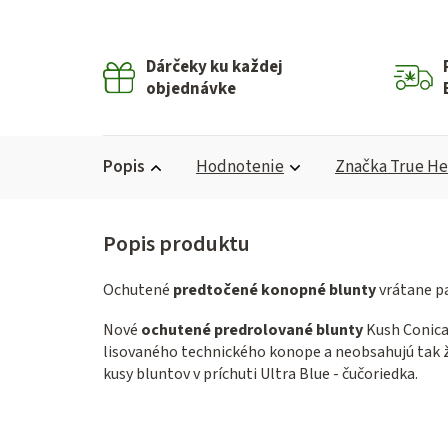
Dárčeky ku každej
objednávke
Popis
Hodnotenie
Značka
True H
Ochutené
predtočené konopné blunty
vrátane pa
Nové
ochutené predrolované blunty
Kush Conica
lisovaného technického konope a neobsahujú tak ži
kusy bluntov v príchuti Ultra Blue - čučoriedka.