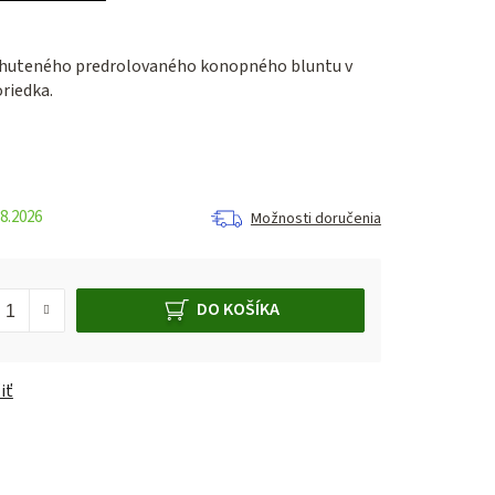
ochuteného predrolovaného konopného bluntu v
oriedka.
8.2026
Možnosti doručenia
DO KOŠÍKA
iť