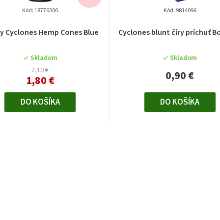
Kód:
18776300
Kód:
9814096
ty Cyclones Hemp Cones Blue
Cyclones blunt číry príchuť 
Skladom
Skladom
2,10 €
0,90 €
1,80 €
DO KOŠÍKA
DO KOŠÍKA