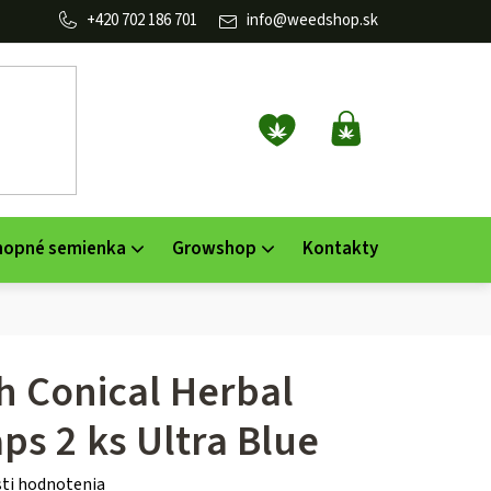
702 186 701
info
@
weedshop.sk
NÁKUPNÝ
KOŠÍK
nopné semienka
Growshop
Kontakty
h Conical Herbal
s 2 ks Ultra Blue
ti hodnotenia