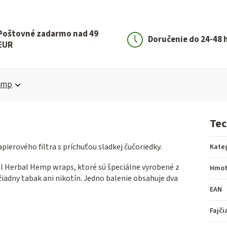
Poštovné zadarmo nad 49
Doručenie do 24-48 
EUR
emp
Tec
pierového filtra s príchuťou sladkej čučoriedky.
Kate
l Herbal Hemp wraps, ktoré sú špeciálne vyrobené z
Hmot
adny tabak ani nikotín. Jedno balenie obsahuje dva
EAN
Fajči