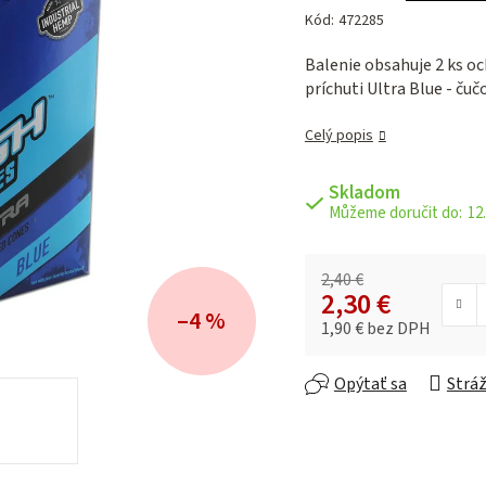
hodnotenie
Kód:
472285
produktu
je
Balenie obsahuje 2 ks 
0,0
príchuti Ultra Blue - čuč
z 5
hviezdičiek.
Celý popis
Skladom
12.
2,40 €
2,30 €
–4 %
1,90 € bez DPH
Jednotková cena:
Opýtať sa
Stráž