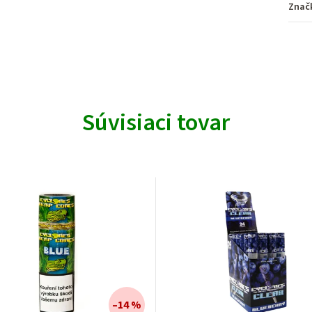
Znač
Súvisiaci tovar
–14 %