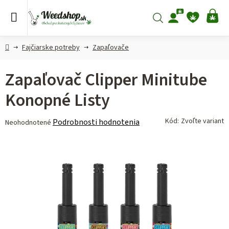
Prejsť
na
Hľadať
NÁ
obsah
KO
Domov
Fajčiarske potreby
Zapaľovače
Zapaľovač Clipper Minitube
Konopné Listy
Priemerné
Kód:
Zvoľte variant
Podrobnosti hodnotenia
Neohodnotené
hodnotenie
produktu
je
0,0
z 5
hviezdičiek.