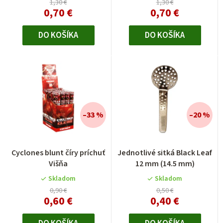
1,30 €
1,30 €
0,70 €
0,70 €
DO KOŠÍKA
DO KOŠÍKA
–33 %
–20 %
Priemerné
Cyclones blunt číry príchuť
Jednotlivé sitká Black Leaf
hodnotenie
Višňa
12 mm (14.5 mm)
produktu
je
Skladom
Skladom
4,0
0,90 €
0,50 €
0,60 €
0,40 €
z
5
hviezdičiek.