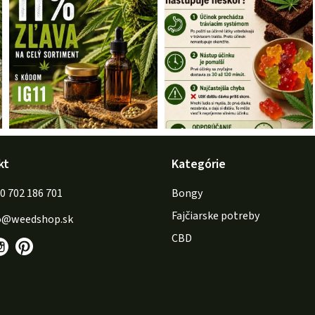
kt
Kategórie
702 186 701
Bongy
Fajčiarske potreby
o
@
weedshop.sk
CBD