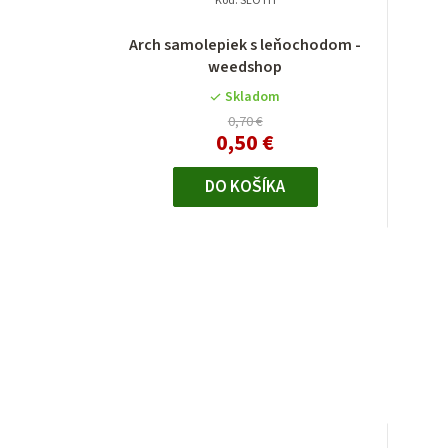
Kód:
SLOTH
Arch samolepiek s leňochodom -
weedshop
Skladom
0,70 €
0,50 €
DO KOŠÍKA