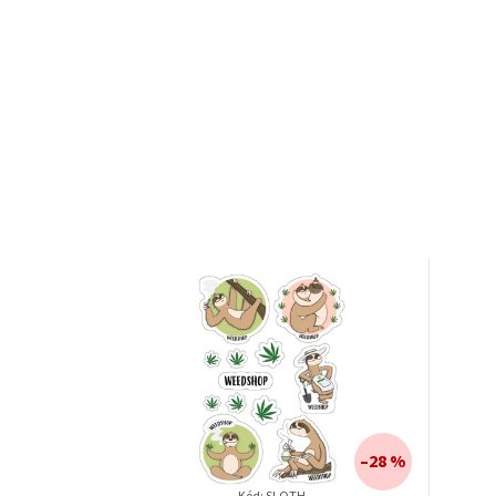
–28 %