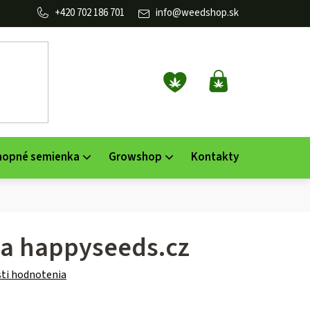
702 186 701
info
@
weedshop.sk
NÁKUPNÝ
KOŠÍK
nopné semienka
Growshop
Kontakty
a happyseeds.cz
ti hodnotenia