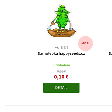
–80 %
Kód: 13632
Samolepka happyseeds.cz
S
Skladom
0,50 €
0,10 €
Jednotková
cena:
DETAIL