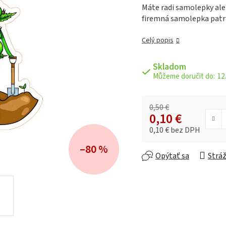
je
Máte radi samolepky al
0,0
firemná samolepka patr
z 5
hviezdičiek.
Celý popis
Skladom
12.
0,50 €
0,10 €
0,10 € bez DPH
Jednotková cena:
–80 %
Opýtať sa
Stráž