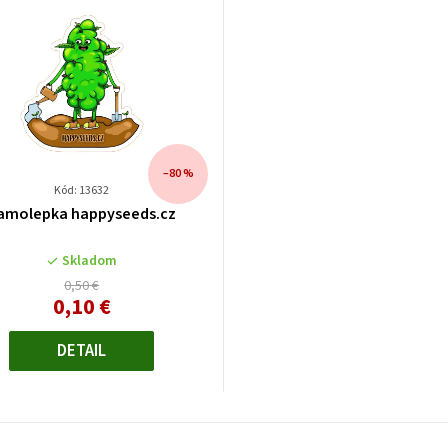
–80 %
Kód: 13632
amolepka happyseeds.cz
Skladom
0,50 €
0,10 €
Jednotková
cena:
DETAIL