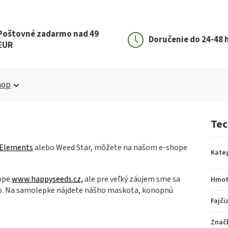
Poštovné zadarmo nad 49
Doručenie do 24-48 
EUR
hop
Tec
Elements
alebo Weed Star, môžete na našom e-shope
Kate
ope
www.happyseeds.cz,
ale pre veľký záujem sme sa
Hmot
hop. Na samolepke nájdete nášho maskota, konopnú
Fajči
Znač