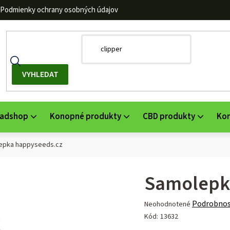
Podmienky ochrany osobných údajov
adshop
Konopné produkty
CBD produkty
Ko
epka happyseeds.cz
Samolepk
Priemerné
Podrobnos
Neohodnotené
hodnotenie
Kód:
13632
produktu