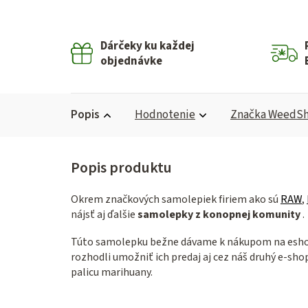
Dárčeky ku každej
objednávke
Popis
Hodnotenie
Značka
WeedS
Okrem značkových samolepiek firiem ako sú
RAW
,
nájsť aj ďalšie
samolepky z konopnej komunity
.
Túto samolepku bežne dávame k nákupom na esh
rozhodli umožniť ich predaj aj cez náš druhý e-s
palicu marihuany.