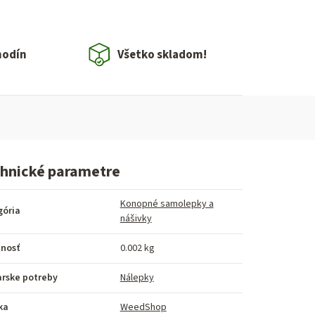
hodín
Všetko skladom!
hnické parametre
Konopné samolepky a
gória
nášivky
nosť
0.002 kg
arske potreby
Nálepky
ka
WeedShop