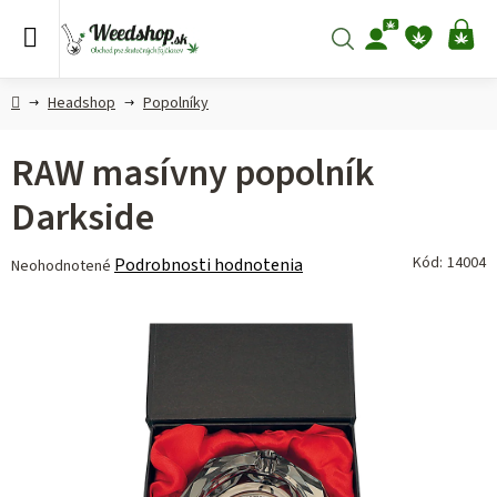
Prejsť
na
Hľadať
NÁ
obsah
KO
Domov
Headshop
Popolníky
RAW masívny popolník
Darkside
Priemerné
Kód:
14004
Podrobnosti hodnotenia
Neohodnotené
hodnotenie
produktu
je
0,0
z 5
hviezdičiek.