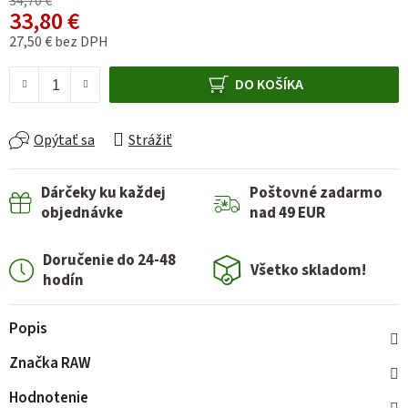
34,70 €
33,80 €
27,50 € bez DPH
Jednotková cena:
DO KOŠÍKA
Opýtať sa
Strážiť
Dárčeky ku každej
Poštovné zadarmo
objednávke
nad 49 EUR
Doručenie do 24-48
Všetko skladom!
hodín
Popis
Značka
RAW
Hodnotenie