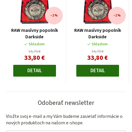
–2 %
–2 %
RAW masívny popolník
RAW masívny popolník
Darkside
Darkside
Skladom
Skladom
34,70 €
34,70 €
33,80 €
33,80 €
Jednotková
Jednotková
cena:
cena:
DETAIL
DETAIL
Odoberať newsletter
Vložte svoj e-mail a my Vám budeme zasielať informácie o
nových produktoch na našom e-shope.