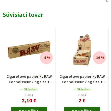
Súvisiaci tovar
–4 %
–16 %
Cigaretové papieriky RAW
Cigaretové papieriky RAW
Connoisseur king size +
Connoisseur king size +
filtre
předrolované filtre
Skladom
Skladom
2,20 €
2,40 €
2,10 €
2 €