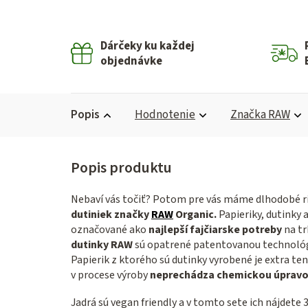
Dárčeky ku každej
objednávke
Popis
Hodnotenie
Značka
RAW
Nebaví vás točiť? Potom pre vás máme dlhodobé r
dutiniek značky
RAW
Organic.
Papieriky, dutinky 
označované ako
najlepší fajčiarske potreby
na tr
dutinky RAW
sú opatrené patentovanou technológ
Papierik z ktorého sú dutinky vyrobené je extra t
v procese výroby
neprechádza chemickou úpravo
Jadrá sú vegan friendly a v tomto sete ich nájdete 