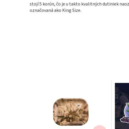
stojí 5 korún, čo je u takto kvalitných dutiniek na
označovaná ako King Size.