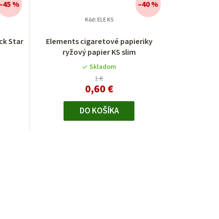
–45 %
–40 %
Kód:
ELE KS
ck Star
Elements cigaretové papieriky
ryžový papier KS slim
Skladom
1 €
0,60 €
DO KOŠÍKA