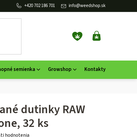
702 186 701
info
@
weedshop.sk
NÁKUPNÝ
KOŠÍK
nopné semienka
Growshop
Kontakty
ané dutinky RAW
one, 32 ks
ti hodnotenia