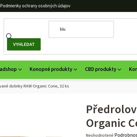
Podmienky ochrany osobných údajov
adshop
Konopné produkty
CBD produkty
Ko
vané dutinky RAW Organic Cone, 32 ks
Předrolov
Organic C
Priemerné
Podrobnos
Neohodnotené