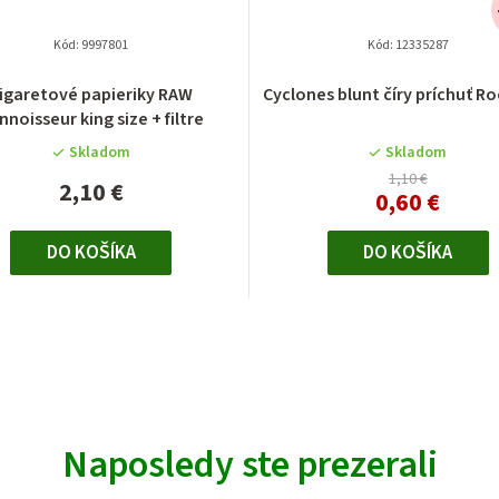
Kód:
9997801
Kód:
12335287
igaretové papieriky RAW
Cyclones blunt číry príchuť Ro
nnoisseur king size + filtre
Skladom
Skladom
1,10 €
2,10 €
0,60 €
DO KOŠÍKA
DO KOŠÍKA
Naposledy ste prezerali