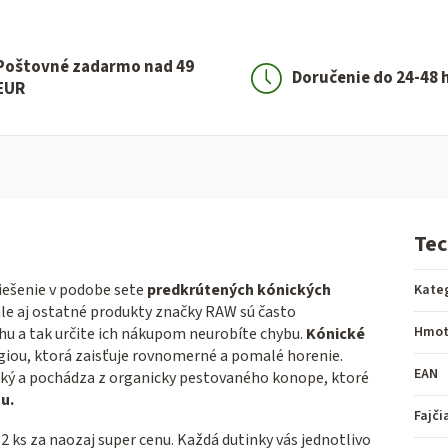
Poštovné zadarmo nad 49
Doručenie do 24-48 
EUR
Tec
iešenie v podobe sete
predkrútených kónických
Kate
ale aj ostatné produkty značky RAW sú často
Hmot
hu a tak určite ich nákupom neurobíte chybu.
Kónické
iou, ktorá zaisťuje rovnomerné a pomalé horenie.
EAN
enký a pochádza z organicky pestovaného konope, ktoré
u.
Fajči
32 ks za naozaj super cenu. Každá dutinky vás jednotlivo