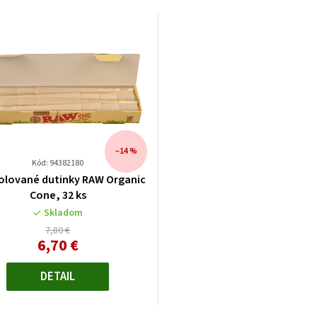
–14 %
Kód: 94382180
olované dutinky RAW Organic
Cone, 32 ks
Skladom
7,80 €
6,70 €
Jednotková
cena:
DETAIL