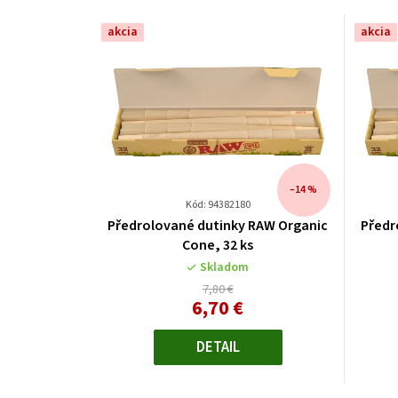
akcia
akcia
–14 %
Kód: 94382180
Předrolované dutinky RAW Organic
Předr
Cone, 32 ks
Skladom
7,80 €
6,70 €
Jednotková
cena:
DETAIL