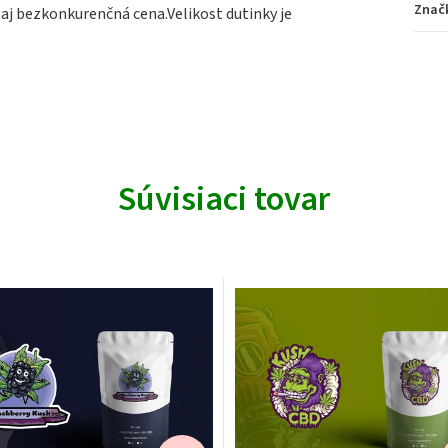
Znač
ozaj bezkonkurenčná cena.Velikost dutinky je
Súvisiaci tovar