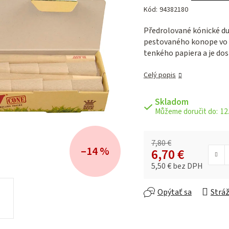
hodnotenie
Kód:
94382180
produktu
je
Předrolované kónické du
0,0
pestovaného konope vo ve
z 5
tenkého papiera a je do
hviezdičiek.
Celý popis
Skladom
12.
7,80 €
–14 %
6,70 €
5,50 € bez DPH
Jednotková cena:
Opýtať sa
Stráž