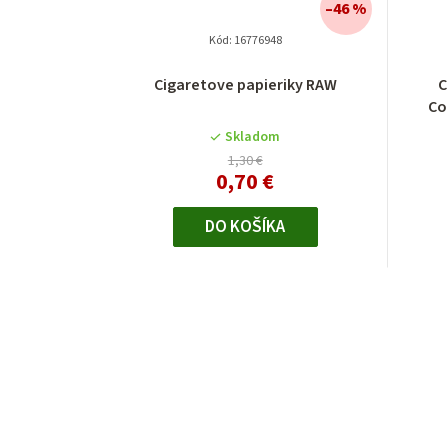
–46 %
Kód:
16776948
Cigaretove papieriky RAW
C
Co
Skladom
1,30 €
0,70 €
DO KOŠÍKA