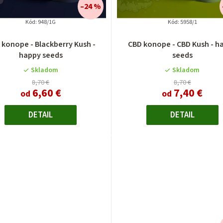
–24 %
Kód:
948/1G
Kód:
5958/1
Priemerné
Priemerné
 konope - Blackberry Kush -
CBD konope - CBD Kush - h
hodnotenie
hodnotenie
happy seeds
seeds
produktu
produktu
je
je
Skladom
Skladom
4,0
4,3
8,70 €
8,70 €
6,60 €
7,40 €
z
z
od
od
5
5
hviezdičiek.
hviezdičiek.
DETAIL
DETAIL