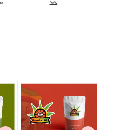
ka
RAW