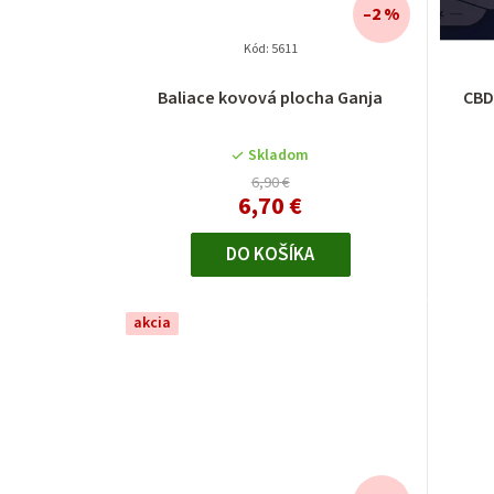
–2 %
Kód:
5611
Baliace kovová plocha Ganja
CBD
Skladom
6,90 €
6,70 €
DO KOŠÍKA
akcia