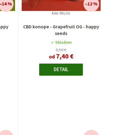
–14 %
–12 %
Kód:
951/1G
appy
CBD konope - Grapefruit OG - happy
seeds
Skladom
8,50 €
7,40 €
od
DETAIL