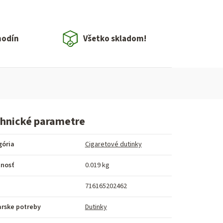
hodín
Všetko skladom!
hnické parametre
gória
Cigaretové dutinky
nosť
0.019 kg
716165202462
arske potreby
Dutinky