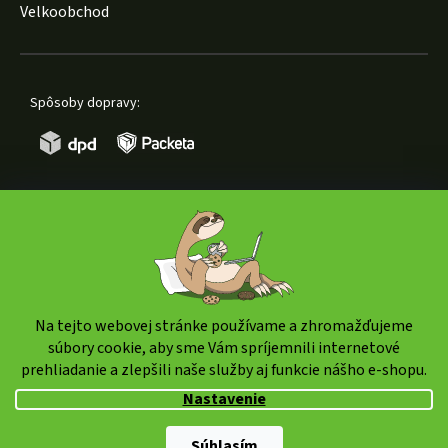
Velkoobchod
Spôsoby dopravy:
Spôsoby platby:
Na tejto webovej stránke používame a zhromažďujeme
súbory cookie, aby sme Vám spríjemnili internetové
prehliadanie a zlepšili naše služby aj funkcie nášho e-shopu.
Copyright 2026
weedshop.sk
. Všetky práva vyhradené.
Nastavenie
Upraviť nastavenie cookies
Shoptet Premium
|
mime digital
Súhlasím