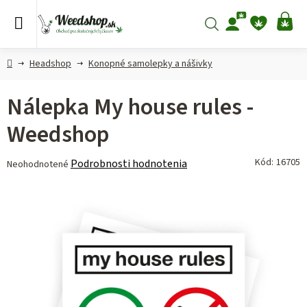
Prejsť
na
Hľadať
NÁ
obsah
KO
Domov
Headshop
Konopné samolepky a nášivky
Nálepka My house rules -
Weedshop
Priemerné
Kód:
16705
Podrobnosti hodnotenia
Neohodnotené
hodnotenie
produktu
je
0,0
z 5
hviezdičiek.