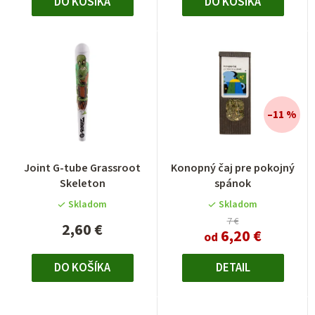
DO KOŠÍKA
DO KOŠÍKA
–11 %
Priemerné
Joint G-tube Grassroot
Konopný čaj pre pokojný
hodnotenie
Skeleton
spánok
produktu
je
Skladom
Skladom
5,0
7 €
2,60 €
6,20 €
z
od
5
hviezdičiek.
DO KOŠÍKA
DETAIL