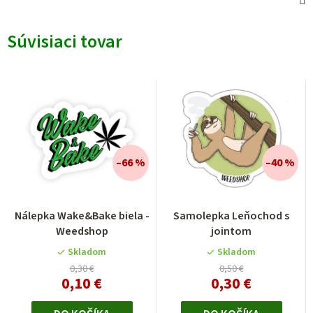
Súvisiaci tovar
–66 %
–40 %
Nálepka Wake&Bake biela -
Samolepka Leňochod s
Weedshop
jointom
Skladom
Skladom
0,30 €
0,50 €
0,10 €
0,30 €