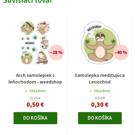
Súvisiaci tovar
–28 %
–40 %
Arch samolepiek s
Samolepka meditujúca
leňochodom - weedshop
Lenochod
Skladom
Skladom
0,70 €
0,50 €
0,50 €
0,30 €
DO KOŠÍKA
DO KOŠÍKA