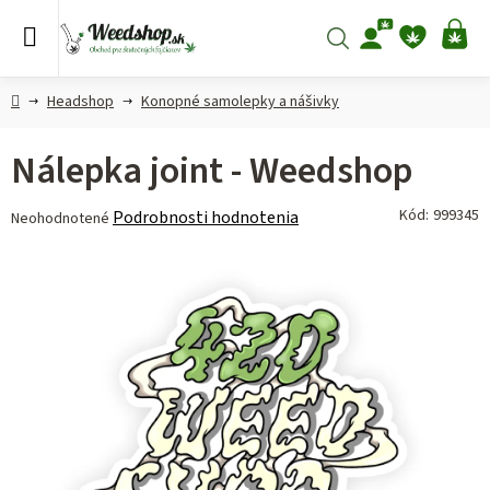
Prejsť
na
Hľadať
NÁ
obsah
KO
Domov
Headshop
Konopné samolepky a nášivky
Nálepka joint - Weedshop
Priemerné
Kód:
999345
Podrobnosti hodnotenia
Neohodnotené
hodnotenie
produktu
je
0,0
z 5
hviezdičiek.