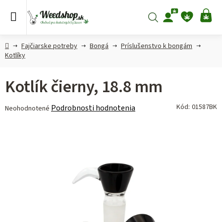
Prejsť
na
Hľadať
NÁ
obsah
KO
Domov
Fajčiarske potreby
Bongá
Príslušenstvo k bongám
Kotlíky
Kotlík čierny, 18.8 mm
Priemerné
Kód:
01587BK
Podrobnosti hodnotenia
Neohodnotené
hodnotenie
produktu
je
0,0
z 5
hviezdičiek.