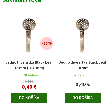
Súvisiaci tovar
–20 %
Priemerné
Jednotlivé sitká Black Leaf
Jednotlivé sitká Black Leaf
hodnotenie
15 mm (18.8 mm)
18 mm
produktu
je
Skladom
Skladom
5,0
0,50 €
0,40 €
0,40 €
z
5
hviezdičiek.
DO KOŠÍKA
DO KOŠÍKA