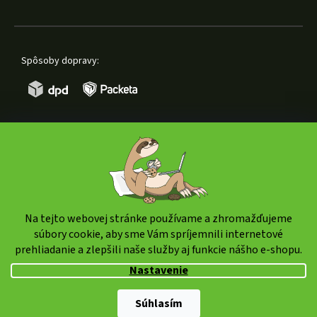
Spôsoby dopravy:
Spôsoby platby:
Na tejto webovej stránke používame a zhromažďujeme
súbory cookie, aby sme Vám spríjemnili internetové
prehliadanie a zlepšili naše služby aj funkcie nášho e-shopu.
Copyright 2026
weedshop.sk
. Všetky práva vyhradené.
Nastavenie
Upraviť nastavenie cookies
Súhlasím
Shoptet Premium
|
mime digital