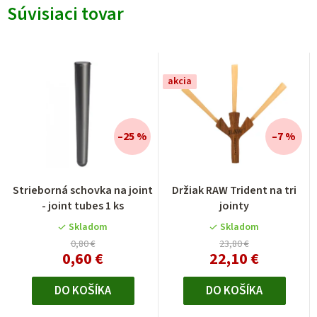
Súvisiaci tovar
akcia
–25 %
–7 %
Strieborná schovka na joint
Držiak RAW Trident na tri
- joint tubes 1 ks
jointy
Skladom
Skladom
0,80 €
23,80 €
0,60 €
22,10 €
DO KOŠÍKA
DO KOŠÍKA