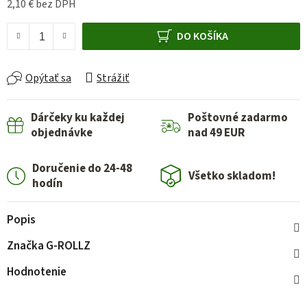
2,10 € bez DPH
Jednotková cena:
DO KOŠÍKA
Opýtať sa
Strážiť
Dárčeky ku každej
Poštovné zadarmo
objednávke
nad 49 EUR
Doručenie do 24-48
Všetko skladom!
hodín
Popis
Značka
G-ROLLZ
Hodnotenie