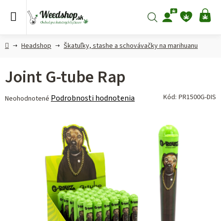
Prejsť
na
Hľadať
NÁ
obsah
KO
Domov
Headshop
Škatuľky, stashe a schovávačky na marihuanu
Joint G-tube Rap
Priemerné
Kód:
PR1500G-DIS
Podrobnosti hodnotenia
Neohodnotené
hodnotenie
produktu
je
0,0
z 5
hviezdičiek.