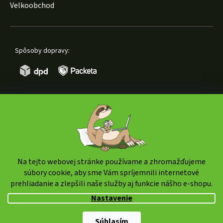
Velkoobchod
Spôsoby dopravy:
Spôsoby platby:
Na tejto webovej stránke používame a zhromažďujeme
súbory cookie, aby sme Vám spríjemnili internetové
prehliadanie a zlepšili naše služby aj funkcie nášho e-shopu.
Copyright 2026
weedshop.sk
. Všetky práva vyhradené.
Nastavenie
Upraviť nastavenie cookies
Súhlasím
Shoptet Premium
|
mime digital