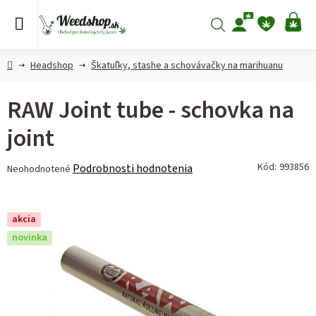
Prejsť
na
Hľadať
NÁ
obsah
KO
Domov
Headshop
Škatuľky, stashe a schovávačky na marihuanu
RAW Joint tube - schovka na
joint
Priemerné
Kód:
993856
Podrobnosti hodnotenia
Neohodnotené
hodnotenie
produktu
je
akcia
0,0
novinka
z 5
hviezdičiek.