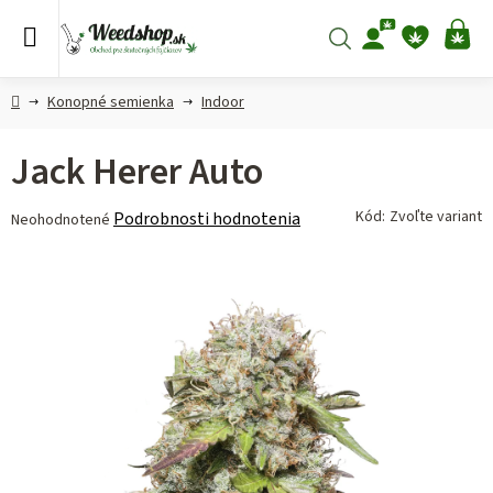
Prejsť
na
Hľadať
NÁ
obsah
KO
Domov
Konopné semienka
Indoor
Jack Herer Auto
Priemerné
Kód:
Zvoľte variant
Podrobnosti hodnotenia
Neohodnotené
hodnotenie
produktu
je
0,0
z 5
hviezdičiek.