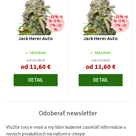
–13 % –8
–13 % –8
% –5 % –
% –5 % –
7 % –13
7 % –13
%
%
Jack Herer Auto
Jack Herer Auto
Skladom
Skladom
od 13,40 €
od 13,40 €
od
11,60 €
od
11,60 €
Jednotková
Jednotková
cena:
cena:
DETAIL
DETAIL
Odoberať newsletter
Vložte svoj e-mail a my Vám budeme zasielať informácie o
nových produktoch na našom e-shope.