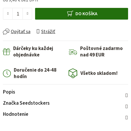
od
9,40 €
bez DPH
Jednotková cena:
DO KOŠÍKA
Opýtať sa
Strážiť
Dárčeky ku každej
Poštovné zadarmo
objednávke
nad 49 EUR
Doručenie do 24-48
Všetko skladom!
hodín
Popis
Značka
Seedstockers
Hodnotenie