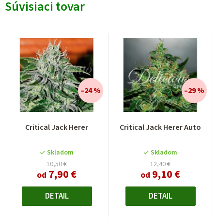
Súvisiaci tovar
–24 %
–29 %
Critical Jack Herer
Critical Jack Herer Auto
Skladom
Skladom
10,50 €
12,40 €
7,90 €
9,10 €
od
od
DETAIL
DETAIL