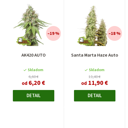
–19 %
–18 %
Priemerné
AK420 AUTO
Santa Marta Haze Auto
hodnotenie
produktu
je
Skladom
Skladom
4,5
6,60 €
13,40 €
6,20 €
11,90 €
z
od
od
5
hviezdičiek.
DETAIL
DETAIL