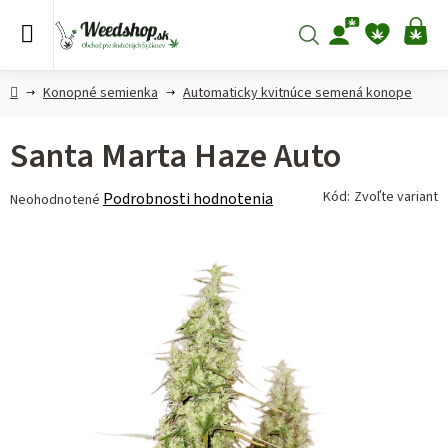
Prejsť
na
Hľadať
NÁ
obsah
KO
Domov
Konopné semienka
Automaticky kvitnúce semená konope
Santa Marta Haze Auto
Priemerné
Kód:
Zvoľte variant
Podrobnosti hodnotenia
Neohodnotené
hodnotenie
produktu
je
0,0
z 5
hviezdičiek.