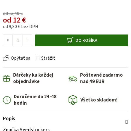
od 13,40 €
od
12 €
od
9,80 €
bez DPH
Jednotková cena:
DO KOŠÍKA
Opýtať sa
Strážiť
Dárčeky ku každej
Poštovné zadarmo
objednávke
nad 49 EUR
Doručenie do 24-48
Všetko skladom!
hodín
Popis
Značka
Seedstockers