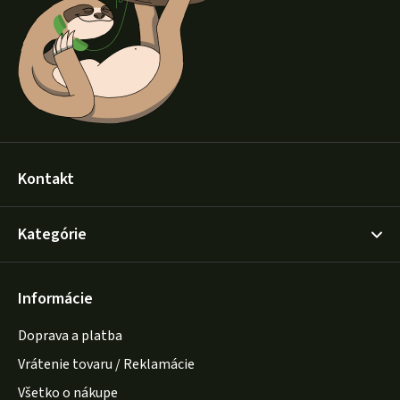
t
i
e
Kontakt
Kategórie
Informácie
Doprava a platba
Vrátenie tovaru / Reklamácie
Všetko o nákupe