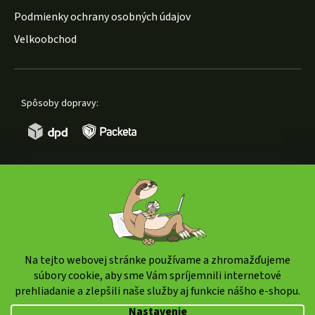
Podmienky ochrany osobných údajov
Velkoobchod
Spôsoby dopravy:
Spôsoby platby:
Na tejto webovej stránke používame a zhromažďujeme
súbory cookie, aby sme Vám spríjemnili internetové
prehliadanie a zlepšili naše služby aj funkcie nášho e-shopu.
Copyright 2026
weedshop.sk
. Všetky práva vyhradené.
Nastavenie
Upraviť nastavenie cookies