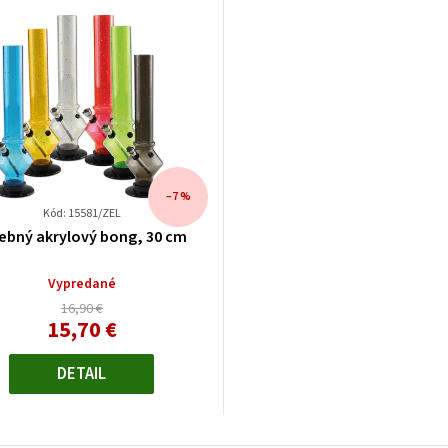
–7 %
Kód: 15581/ZEL
ebný akrylový bong, 30 cm
Vypredané
16,90 €
15,70 €
Jednotková
cena:
DETAIL