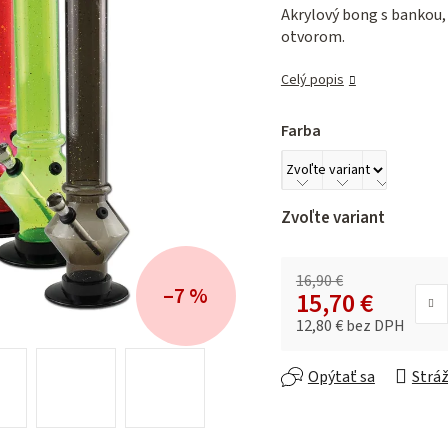
je
Akrylový bong s bankou,
0,0
otvorom.
z 5
hviezdičiek.
Celý popis
Farba
Zvoľte variant
16,90 €
–7 %
15,70 €
12,80 € bez DPH
Jednotková cena:
Opýtať sa
Stráž