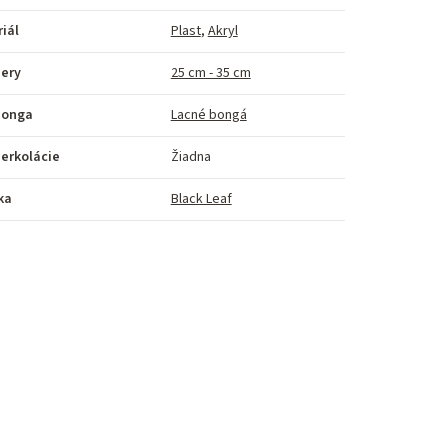
iál
Plast
,
Akryl
ery
25 cm - 35 cm
bonga
Lacné bongá
erkolácie
Žiadna
ka
Black Leaf