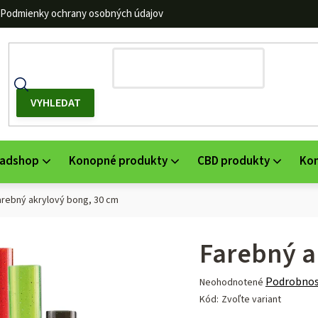
Podmienky ochrany osobných údajov
adshop
Konopné produkty
CBD produkty
Ko
arebný akrylový bong, 30 cm
Farebný a
Priemerné
Podrobnos
Neohodnotené
hodnotenie
Kód:
Zvoľte variant
produktu