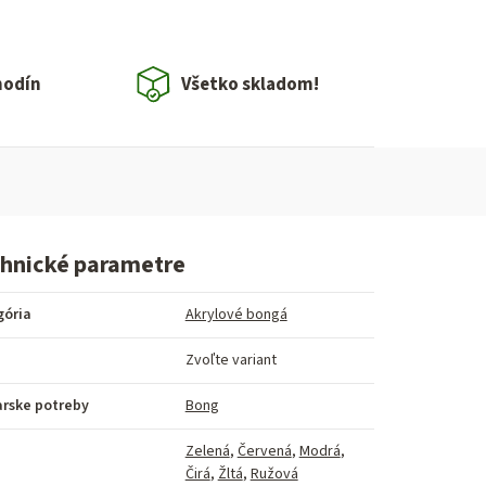
hodín
Všetko skladom!
hnické parametre
gória
Akrylové bongá
Zvoľte variant
arske potreby
Bong
Zelená
,
Červená
,
Modrá
,
a
Čirá
,
Žltá
,
Ružová