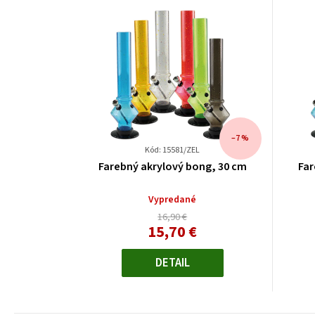
–7 %
Kód: 15581/ZEL
Farebný akrylový bong, 30 cm
Far
Vypredané
16,90 €
15,70 €
Jednotková
cena:
DETAIL