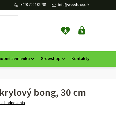
702 186 701
info
@
weedshop.sk
NÁKUPNÝ
KOŠÍK
nopné semienka
Growshop
Kontakty
krylový bong, 30 cm
ti hodnotenia