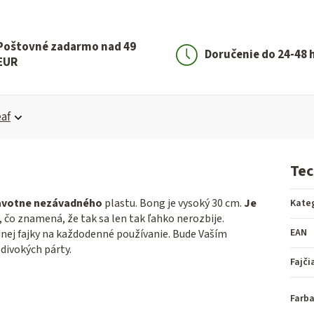
Poštovné zadarmo nad 49
Doručenie do 24-48 
EUR
af
Tec
ravotne nezávadného
plastu. Bong je vysoký 30 cm.
Je
Kate
, čo znamená, že tak sa len tak ľahko nerozbije.
EAN
dnej fajky na každodenné používanie. Bude Vaším
divokých párty.
Fajči
Farb