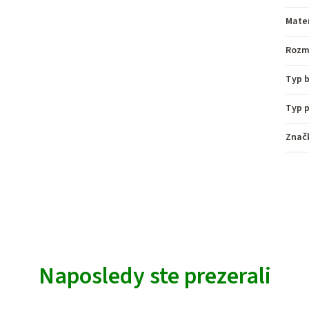
Mater
Rozm
Typ 
Typ p
Znač
Naposledy ste prezerali