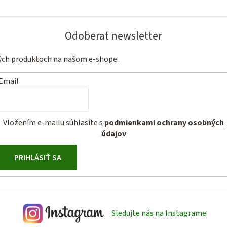
e
p
Odoberať newsletter
r
v
vých produktoch na našom e-shope.
k
y
Email
v
ý
p
Vložením e-mailu súhlasíte s
podmienkami ochrany osobných
údajov
i
s
PRIHLÁSIŤ SA
u
Sledujte nás na Instagrame