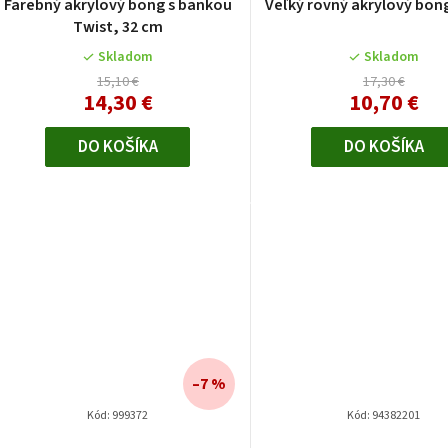
Farebný akrylový bong s bankou
Veľký rovný akrylový bon
Twist, 32 cm
Skladom
Skladom
15,10 €
17,30 €
14,30 €
10,70 €
DO KOŠÍKA
DO KOŠÍKA
–7 %
Kód:
999372
Kód:
94382201