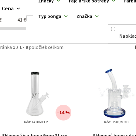
Značky
Fajčiarske potreby
Farb
ý
Cena
Typ bonga
Značka
p
€
41
€
Na skla
tránka
1
z
1
-
9
položiek celkom
p
o
d
u
k
–14 %
Kód:
14106/CER
Kód:
HS01/MOD
o
Sklenený ice-bong 9mm 31 cm,
Sklenený bong s dr