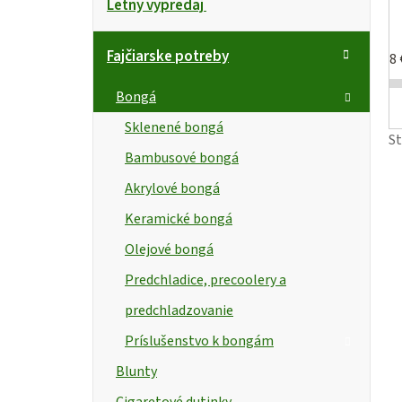
Letný výpredaj
kategórie
a
o
t
č
Fajčiarske potreby
8
e
n
i
g
Bongá
ó
ý
s
Sklenené bongá
r
S
p
Bambusové bongá
i
a
r
e
Akrylové bongá
n
Keramické bongá
e
Olejové bongá
Predchladice, precoolery a
l
predchladzovanie
Príslušenstvo k bongám
t
Blunty
Cigaretové dutinky