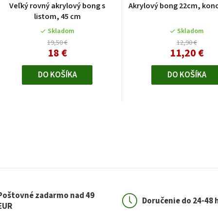
Veľký rovný akrylový bong s
Akrylový bong 22cm, kono
listom, 45 cm
Skladom
Skladom
19,50 €
12,90 €
18 €
11,20 €
DO KOŠÍKA
DO KOŠÍKA
O
v
l
á
d
a
Poštovné zadarmo nad 49
c
Doručenie do 24-48 
EUR
i