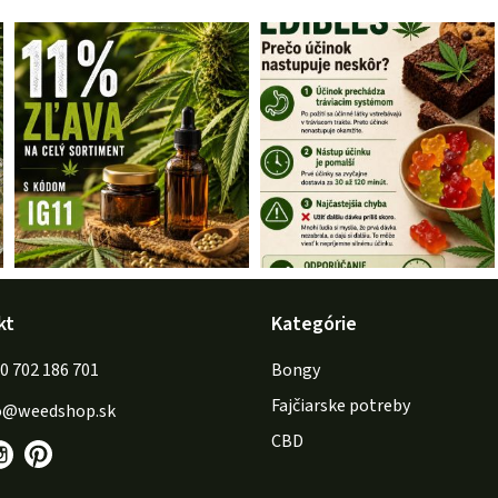
kt
Kategórie
702 186 701
Bongy
Fajčiarske potreby
o
@
weedshop.sk
CBD