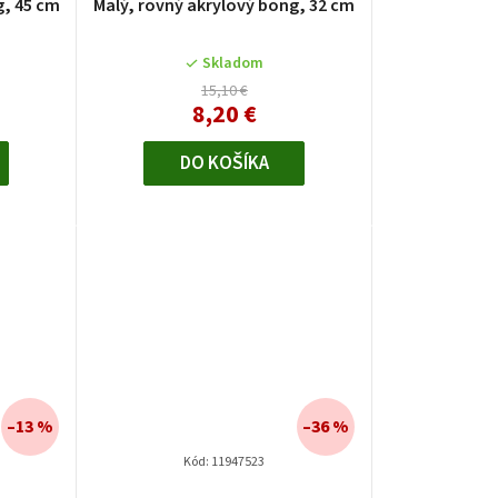
g, 45 cm
Malý, rovný akrylový bong, 32 cm
Skladom
15,10 €
8,20 €
DO KOŠÍKA
–13 %
–36 %
Kód:
11947523