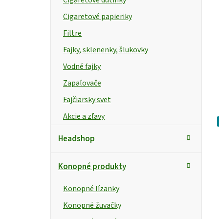
Cigaretové papieriky
Filtre
Fajky, sklenenky, šlukovky
Vodné fajky
Zapaľovače
Fajčiarsky svet
Akcie a zľavy
Headshop
Konopné produkty
Konopné lízanky
Konopné žuvačky