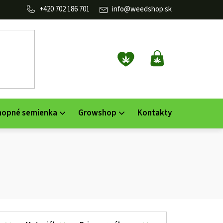
702 186 701
info
@
weedshop.sk
NÁKUPNÝ
KOŠÍK
nopné semienka
Growshop
Kontakty