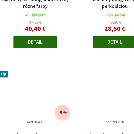
v
rôzne farby
perkoláciou
Skladom
Skladom
47,20 €
43,20 €
40,40 €
28,50 €
DETAIL
DETAIL
tip
–5 %
Kód:
16495
Kód:
999370