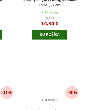
r
Spiral, 32 cm
o
Skladom
d
15,10 €
14,30 €
u
DO KOŠÍKA
k
t
o
v
–38 %
–45 %
Kód:
999375