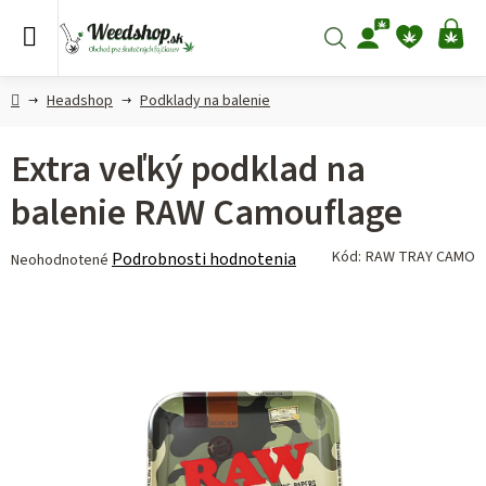
Prejsť
na
Hľadať
NÁ
obsah
KO
Domov
Headshop
Podklady na balenie
Extra veľký podklad na
balenie RAW Camouflage
Priemerné
Kód:
RAW TRAY CAMO
Podrobnosti hodnotenia
Neohodnotené
hodnotenie
produktu
je
0,0
z 5
hviezdičiek.