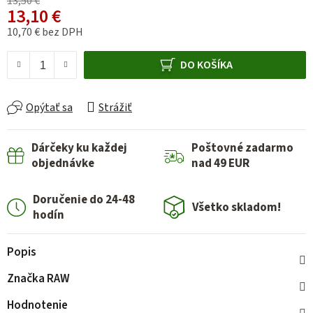
13,50 €
13,10 €
10,70 € bez DPH
Jednotková cena:
DO KOŠÍKA
Opýtať sa
Strážiť
Dárčeky ku každej
Poštovné zadarmo
objednávke
nad 49 EUR
Doručenie do 24-48
Všetko skladom!
hodín
Popis
Značka
RAW
Hodnotenie