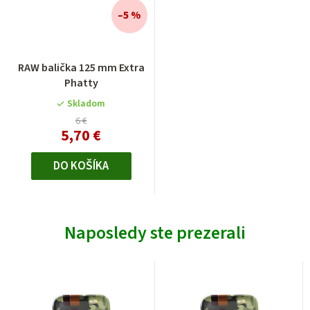
–5 %
RAW balička 125 mm Extra
Phatty
Skladom
6 €
5,70 €
DO KOŠÍKA
Naposledy ste prezerali