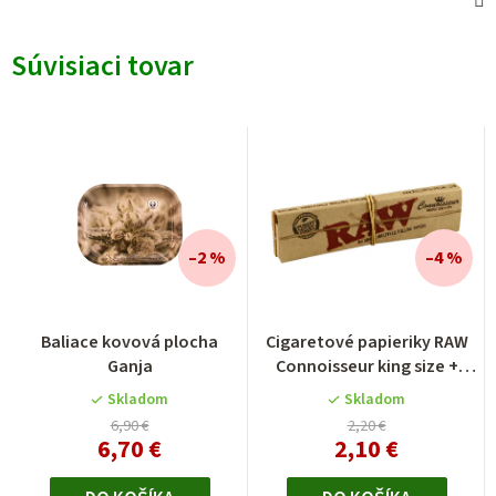
Súvisiaci tovar
–2 %
–4 %
Baliace kovová plocha
Cigaretové papieriky RAW
Ganja
Connoisseur king size +
filtre
Skladom
Skladom
6,90 €
2,20 €
6,70 €
2,10 €