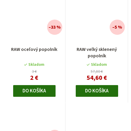
–33 %
–5 %
Priemerné
RAW oceľový popolník
RAW veľký sklenený
hodnotenie
popolník
produktu
je
Skladom
Skladom
5,0
3 €
57,80 €
2 €
54,60 €
z
5
hviezdičiek.
DO KOŠÍKA
DO KOŠÍKA