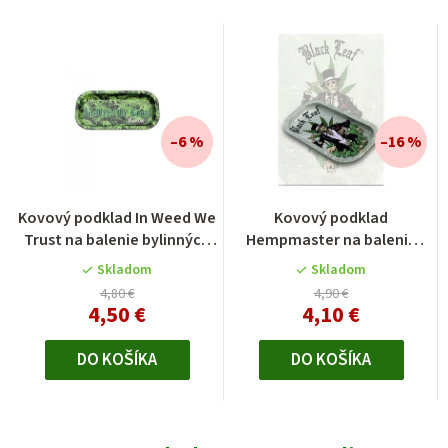
–6 %
–16 %
Kovový podklad In Weed We
Kovový podklad
Trust na balenie bylinných
Hempmaster na balenie
zmesí
bylinných zmesí
Skladom
Skladom
4,80 €
4,90 €
4,50 €
4,10 €
DO KOŠÍKA
DO KOŠÍKA