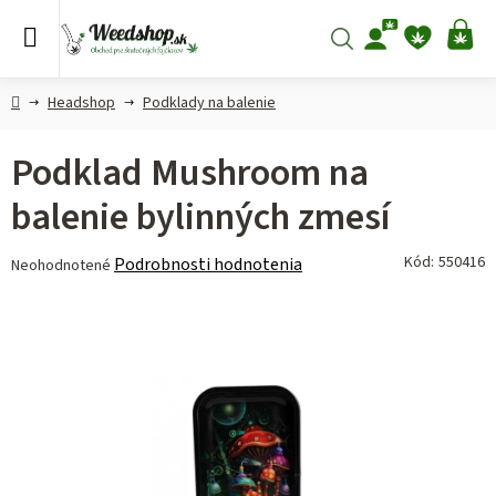
Prejsť
na
Hľadať
NÁ
obsah
KO
Domov
Headshop
Podklady na balenie
Podklad Mushroom na
balenie bylinných zmesí
Priemerné
Kód:
550416
Podrobnosti hodnotenia
Neohodnotené
hodnotenie
produktu
je
0,0
z 5
hviezdičiek.