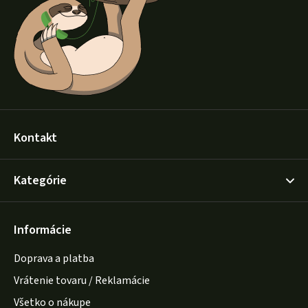
t
i
e
Kontakt
Kategórie
Informácie
Doprava a platba
Vrátenie tovaru / Reklamácie
Všetko o nákupe