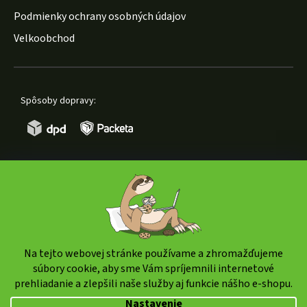
Podmienky ochrany osobných údajov
Velkoobchod
Spôsoby dopravy:
Spôsoby platby:
Na tejto webovej stránke používame a zhromažďujeme
súbory cookie, aby sme Vám spríjemnili internetové
prehliadanie a zlepšili naše služby aj funkcie nášho e-shopu.
Copyright 2026
weedshop.sk
. Všetky práva vyhradené.
Nastavenie
Upraviť nastavenie cookies