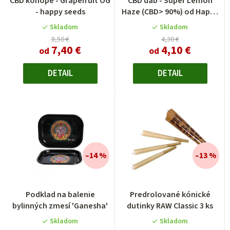
CBD konope - Grapefruit OG
CBD dab - Super Lemon
- happy seeds
Haze (CBD> 90%) od Happy
seeds
Skladom
Skladom
8,50 €
4,30 €
7,40 €
4,10 €
od
od
DETAIL
DETAIL
–14 %
–13 %
Podklad na balenie
Predrolované kónické
bylinných zmesí 'Ganesha'
dutinky RAW Classic 3 ks
Skladom
Skladom