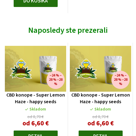
DO KOŠÍKA
Naposledy ste prezerali
–24 % –
–24 % –
28 % –28
28 % –28
%
%
CBD konope - Super Lemon
CBD konope - Super Lemon
Haze - happy seeds
Haze - happy seeds
Skladom
Skladom
od 8,70 €
od 8,70 €
od
6,60 €
od
6,60 €
Jednotková
Jednotková
cena:
cena: