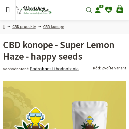
Prejsť
na
Hľadať
NÁ
obsah
KO
Domov
CBD produkty
CBD konope
CBD konope - Super Lemon
Haze - happy seeds
Priemerné
Kód:
Zvoľte variant
Podrobnosti hodnotenia
Neohodnotené
hodnotenie
produktu
je
0,0
z 5
hviezdičiek.