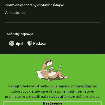
Podmienky ochrany osobných údajov
Velkoobchod
Spôsoby dopravy:
Spôsoby platby:
Na tejto webovej stránke používame a zhromažďujeme
súbory cookie, aby sme Vám spríjemnili internetové
prehliadanie a zlepšili naše služby aj funkcie nášho e-shopu.
Copyright 2026
weedshop.sk
. Všetky práva vyhradené.
Nastavenie
Upraviť nastavenie cookies