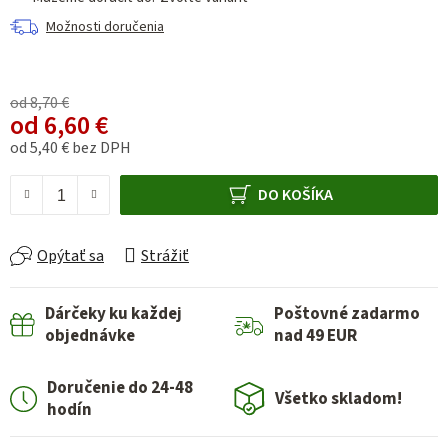
Možnosti doručenia
od 8,70 €
od
6,60 €
od
5,40 €
bez DPH
Jednotková cena:
DO KOŠÍKA
Opýtať sa
Strážiť
Dárčeky ku každej
Poštovné zadarmo
objednávke
nad 49 EUR
Doručenie do 24-48
Všetko skladom!
hodín