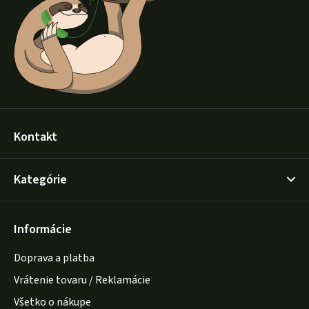
t
i
e
Kontakt
Kategórie
Informácie
Doprava a platba
Vrátenie tovaru / Reklamácie
Všetko o nákupe