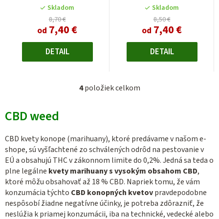
je
Skladom
Skladom
4,3
8,70 €
8,50 €
7,40 €
7,40 €
z
od
od
5
hviezdičiek.
DETAIL
DETAIL
4
položiek celkom
O
v
CBD weed
l
á
d
CBD kvety konope (marihuany), ktoré predávame v našom e-
shope, sú vyšľachtené zo schválených odrôd na pestovanie v
a
EÚ a obsahujú THC v zákonnom limite do 0,2%. Jedná sa teda o
c
plne legálne
kvety
marihuany s vysokým obsahom CBD
,
i
ktoré môžu obsahovať až 18 % CBD. Napriek tomu, že vám
e
konzumácia týchto
CBD konopných kvetov
pravdepodobne
p
nespôsobí žiadne negatívne účinky, je potreba zdôrazniť, že
r
neslúžia k priamej konzumácii, iba na technické, vedecké alebo