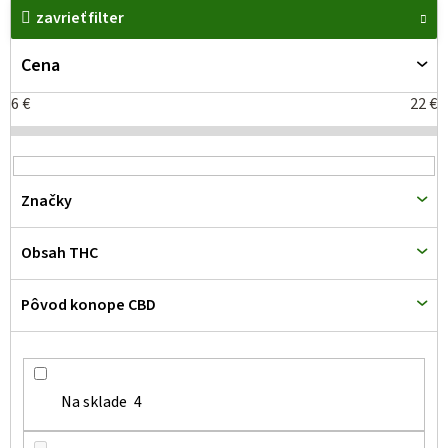
ý
zavrieť filter
p
Cena
i
s
6
€
22
€
p
r
o
Značky
d
u
Obsah THC
k
t
Pôvod konope CBD
o
v
Na sklade
4