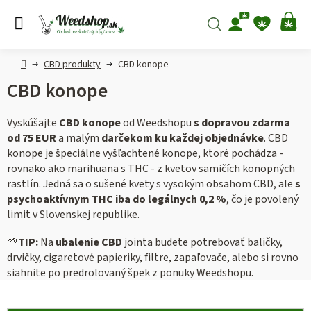
Prejsť
na
Hľadať
NÁ
obsah
KO
Domov
CBD produkty
CBD konope
CBD konope
Vyskúšajte
CBD konope
od Weedshopu
s dopravou zdarma
od 75 EUR
a malým
darčekom ku každej objednávke
. CBD
konope je špeciálne vyšľachtené konope, ktoré pochádza -
rovnako ako marihuana s THC - z kvetov samičích konopných
rastlín. Jedná sa o sušené kvety s vysokým obsahom CBD, ale
s
psychoaktívnym THC iba do legálnych 0,2 %
, čo je povolený
limit v Slovenskej republike.
🌱
TIP:
Na
ubalenie CBD
jointa budete potrebovať baličky,
drvičky, cigaretové papieriky, filtre, zapaľovače, alebo si rovno
siahnite po predrolovaný špek z ponuky Weedshopu.
V