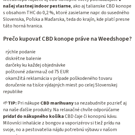
našej vlastnej indoor pestiarne
, ako aj talianske CBD konope
s obsahom THC do 0,2 %, ktoré zasielame napr. do susedného
Slovenska, Poľska a Maďarska, teda do krajín, kde platí presne
táto horná hranica.
Prečo kupovať CBD konope práve na Weedshope?
rýchle podanie
diskrétne balenie
darčeky ku každej objednávke
poštovné zdarma už od 75 EUR
okamžitá reklamácia v prípade poškodeného tovaru
doručenie na tisíce výdajných miest po celej Slovenskej
republike
🌱
TIP:
Pri nákupe
CBD marihuany
sa nezabudnite pozrieť aj
na naše ďalšie produkty. Na relaxačné chvíle odporúčame
pridať do nákupného košíka
CBD čaje či konopnú kávu.
Milovníci inhalácie z bongov a vaporizérov si tiež prídu na
svoje, no a pestovatelia nájdu potrebnú výbavu v našom