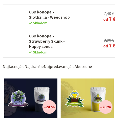
CBD konope -
7,40 €
Slothzilla - Weedshop
7 €
od
Skladom
CBD konope -
8,90 €
Strawberry Skunk -
7 €
od
Happy seeds
Skladom
R
Najlacnejšie
Najdrahšie
Najpredávanejšie
Abecedne
a
d
e
n
i
–24 %
–28 %
e