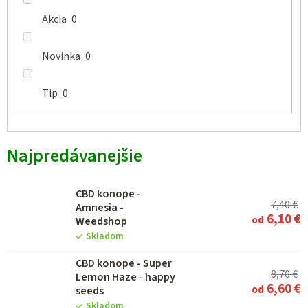
Akcia
0
Novinka
0
Tip
0
Najpredávanejšie
CBD konope -
7,40 €
Amnesia -
6,10 €
od
Weedshop
Skladom
CBD konope - Super
8,70 €
Lemon Haze - happy
6,60 €
od
seeds
Skladom