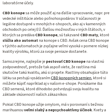
v
laboratórne účely.
k
y
CBD konope
sa môže použiť aj na ďalšie spracovanie, napr. pre
vedecké inštitúcie alebo poľnohospodárov. V súčasnosti je
v
legálne dostupné v mnohých e-shopoch, ako aj v kamenných
ý
obchodoch po celej EÚ. Ďalšou možnosťou v iných štátoch, v
p
ktorých sa predáva
CBD konope
, sú takzvané
CBD maty
, ktoré
i
slúžia ako automat
na konope s CBD. Avšak cena CBD konope
s
v týchto automatoch je zvyčajne veľmi vysoká v pomere nízkej
u
kvality výrobku, ktorú za svoje peniaze dostanete.
Samozrejme, najlepšie je
pestovať CBD konope
na vlastnú
zodpovednosť, pretože tak aspoň viete, že rastlina má
skutočne takú kvalitu, akú si prajete. Rastliny obsahujúce túto
látku sa pestujú vysádzaním
CBD konopných semien
, ktoré si
môžete kúpiť napríklad aj v našom e-shope. Ponúkame iba
CBD semená, ktoré dlhodobo potvrdzujú svoju kvalitu na
základe skúseností našich zákazníkov.
Pokial CBD konope užije omylom, má v porovnaní s bežnou
marihuanou
veľmi slabý a nepsychoaktívny účinok
. Kvety a