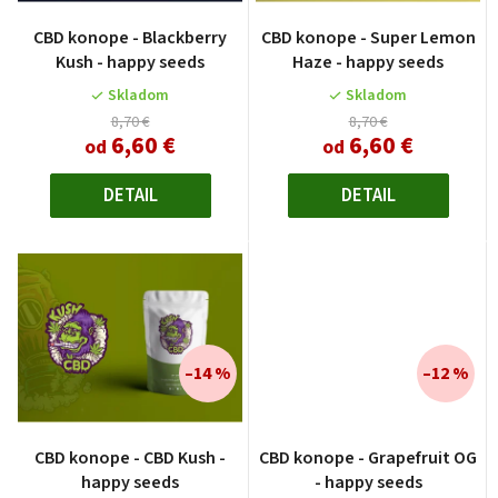
p
Priemerné
r
CBD konope - Blackberry
CBD konope - Super Lemon
hodnotenie
o
Kush - happy seeds
Haze - happy seeds
produktu
d
je
Skladom
Skladom
u
4,0
8,70 €
8,70 €
6,60 €
6,60 €
z
od
od
k
5
t
hviezdičiek.
DETAIL
DETAIL
o
v
–14 %
–12 %
Priemerné
CBD konope - CBD Kush -
CBD konope - Grapefruit OG
hodnotenie
happy seeds
- happy seeds
produktu