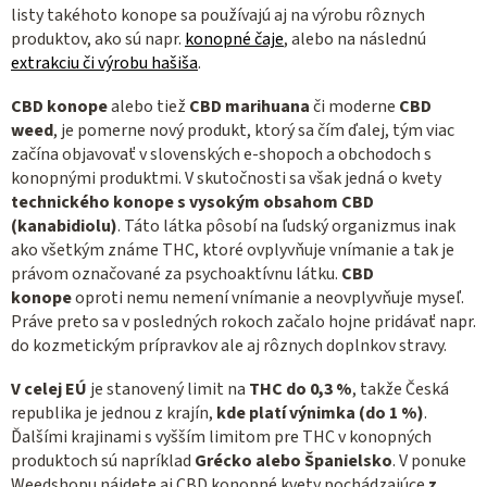
listy takéhoto konope sa používajú aj na výrobu rôznych
produktov, ako sú napr.
konopné čaje
, alebo na následnú
extrakciu či výrobu hašiša
.
CBD konope
alebo tiež
CBD marihuana
či moderne
CBD
weed
, je pomerne nový produkt, ktorý sa čím ďalej, tým viac
začína objavovať v slovenských e-shopoch a obchodoch s
konopnými produktmi. V skutočnosti sa však jedná o kvety
technického
konope s vysokým obsahom CBD
(kanabidiolu)
. Táto látka pôsobí na ľudský organizmus inak
ako všetkým známe THC, ktoré ovplyvňuje vnímanie a tak je
právom označované za psychoaktívnu látku.
CBD
konope
oproti nemu nemení vnímanie a neovplyvňuje myseľ.
Práve preto sa v posledných rokoch začalo hojne pridávať napr.
do kozmetickým prípravkov ale aj rôznych doplnkov stravy.
V celej EÚ
je stanovený limit na
THC do 0,3 %
, takže Česká
republika je jednou z krajín,
kde platí výnimka (do 1 %)
.
Ďalšími krajinami s vyšším limitom pre THC v konopných
produktoch sú napríklad
Grécko alebo Španielsko
. V ponuke
Weedshopu nájdete aj CBD konopné kvety pochádzajúce
z