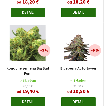
k
18,20 €
18,20 €
od
od
k
t
t
DETAIL
DETAIL
o
o
v
v
–3 %
–9 %
Priemerné
Konopné semená Big Bud
Blueberry Autoflower
hodnotenie
Fem
produktu
je
Skladom
Skladom
4,0
20,20 €
21,90 €
19,40 €
19,80 €
z
od
od
5
hviezdičiek.
DETAIL
DETAIL