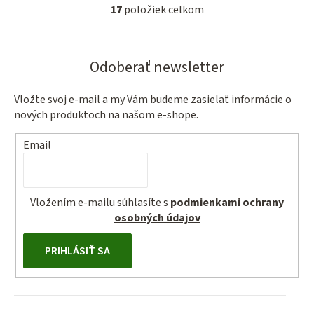
17
položiek celkom
O
v
l
Odoberať newsletter
á
d
a
Vložte svoj e-mail a my Vám budeme zasielať informácie o
nových produktoch na našom e-shope.
c
i
Email
e
p
r
v
Vložením e-mailu súhlasíte s
podmienkami ochrany
k
osobných údajov
y
v
PRIHLÁSIŤ SA
ý
p
i