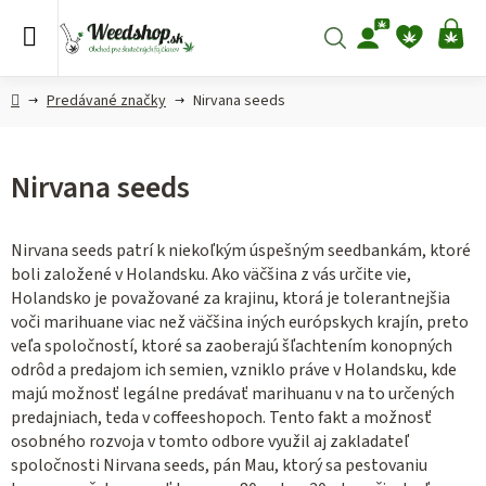
Prejsť
na
Hľadať
NÁ
obsah
KO
Domov
Predávané značky
Nirvana seeds
Nirvana seeds
Nirvana seeds patrí k niekoľkým úspešným seedbankám, ktoré
boli založené v Holandsku. Ako väčšina z vás určite vie,
Holandsko je považované za krajinu, ktorá je tolerantnejšia
voči marihuane viac než väčšina iných európskych krajín, preto
veľa spoločností, ktoré sa zaoberajú šľachtením konopných
odrôd a predajom ich semien, vzniklo práve v Holandsku, kde
majú možnosť legálne predávať marihuanu v na to určených
predajniach, teda v coffeeshopoch. Tento fakt a možnosť
osobného rozvoja v tomto odbore využil aj zakladateľ
spoločnosti Nirvana seeds, pán Mau, ktorý sa pestovaniu