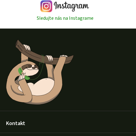
s
u
Sledujte nás na Instagrame
Z
á
p
ä
t
i
e
Kontakt