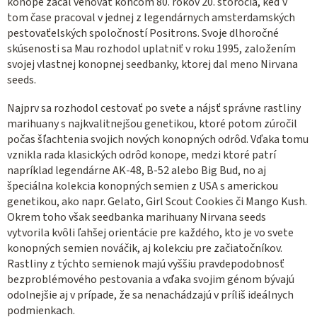
konope začal venovať koncom 80. rokov 20. storočia, keď v
tom čase pracoval v jednej z legendárnych amsterdamských
pestovaťelských spoločností Positrons. Svoje dlhoročné
skúsenosti sa Mau rozhodol uplatniť v roku 1995, založením
svojej vlastnej konopnej seedbanky, ktorej dal meno Nirvana
seeds.
Najprv sa rozhodol cestovať po svete a nájsť správne rastliny
marihuany s najkvalitnejšou genetikou, ktoré potom zúročil
počas šľachtenia svojich nových konopných odrôd. Vďaka tomu
vznikla rada klasických odrôd konope, medzi ktoré patrí
napríklad legendárne AK-48, B-52 alebo Big Bud, no aj
špeciálna kolekcia konopných semien z USA s americkou
genetikou, ako napr. Gelato, Girl Scout Cookies či Mango Kush.
Okrem toho však seedbanka marihuany Nirvana seeds
vytvorila kvôli ľahšej orientácie pre každého, kto je vo svete
konopných semien nováčik, aj kolekciu pre začiatočníkov.
Rastliny z týchto semienok majú vyššiu pravdepodobnosť
bezproblémového pestovania a vďaka svojim génom bývajú
odolnejšie aj v prípade, že sa nenachádzajú v príliš ideálnych
podmienkach.