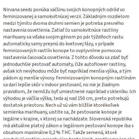
Nirvana seeds ponúka väčšinu svojich konopných odrôd vo
feminizovanej a samokvitnúcej verzii. Základným rozdielom
medzi týmito dvoma druhmi semien je potreba presného
nastavenia osvetlenia. Zatiaľ čo samokvitnúce rastliny
marihuany sa vďaka svojim génom po pár týždňoch rastu
automaticky samy prepnú do kvetovej fázy, v prípade
feminizovaných rastlín konope to ovplyvníme pomocou
nastavenia časovača osvetlenia. Z tohto dôvodu sa zdať byť
jednoduchšie pestovať automaty, čiže autoflower rastliny,
avšak ich nevýhodou môže byť napríklad menšia výška, a tým
pádom aj menšie výnosy. Feminizovaným konopným rastlinám
sa darí lepšie skôr v indoor pestovaní, no nie je žiadnym
pravidlom, že nemôžu byť umiestnené napríklad v skleníku. Ich
výhodou je väčšia výška, teda aj nad 150 cm, preto potrebujú
dostatok priestoru. Nech už sú vám bližšie ktorékoľvek
semienka marihuany, uistite sa, že pestovanie konope je
legálne v krajine, v ktorej sa nachádzate. Slovenská republika
má aktuálne platný zákon o legálnom pestovaní konope iba s
obsahom maximálne 0,2 % THC. Takže semená, ktoré