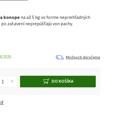
 a konope
na až 5 kg vo forme nepriehľadných
é po zatavení neprepúšťajú von pachy.
8.2026
Možnosti doručenia
DO KOŠÍKA
iť