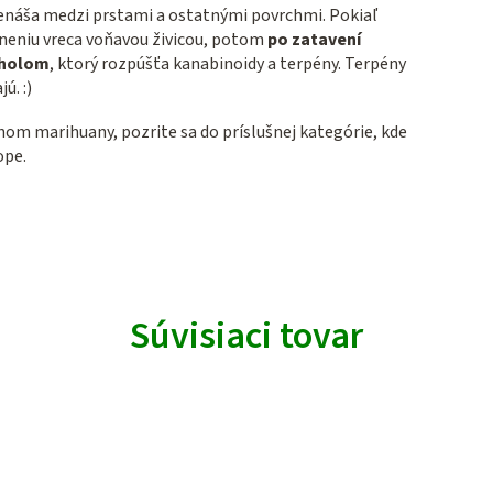
prenáša medzi prstami a ostatnými povrchmi. Pokiaľ
neniu vreca voňavou živicou, potom
po zatavení
koholom
, ktorý rozpúšťa kanabinoidy a terpény. Terpény
ú. :)
hom marihuany, pozrite sa do príslušnej kategórie, kde
ope.
Súvisiaci tovar