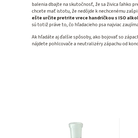
balenia dbajte na skutočnosť, že sa živica ľahko 
chcete mať istotu, že nedôjde k nechcenému zašpi
ešte určite pretrite vrece handričkou s ISO al
sú totiž práve to, čo hľadacieho psa najviac zaujímaj
Ak hľadáte aj ďalšie spôsoby, ako bojovať so zápac
nájdete pohlcovače a neutralizéry zápachu od kon