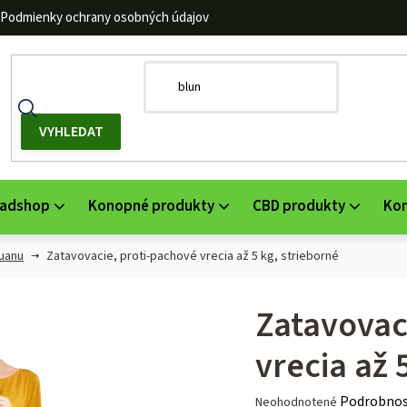
Podmienky ochrany osobných údajov
adshop
Konopné produkty
CBD produkty
Ko
huanu
Zatavovacie, proti-pachové vrecia až 5 kg, strieborné
Zatavovac
vrecia až 
Priemerné
Podrobnos
Neohodnotené