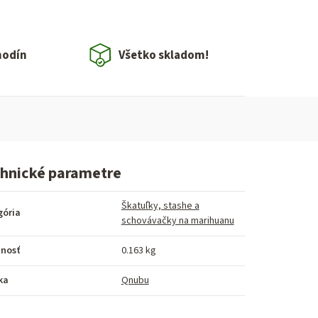
hodín
Všetko skladom!
hnické parametre
Škatuľky, stashe a
gória
schovávačky na marihuanu
nosť
0.163 kg
ka
Qnubu