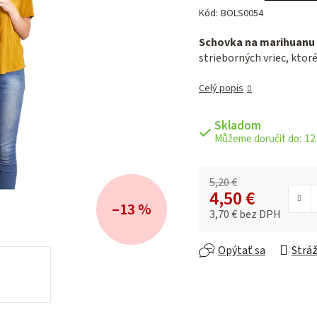
hodnotenie
Kód:
BOLS0054
produktu
je
Schovka na marihuanu
0,0
strieborných vriec, ktor
z 5
hviezdičiek.
Celý popis
Skladom
12.
5,20 €
4,50 €
–13 %
3,70 € bez DPH
Jednotková cena:
Opýtať sa
Stráž