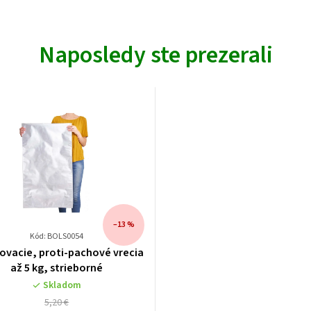
Naposledy ste prezerali
–13 %
Kód: BOLS0054
ovacie, proti-pachové vrecia
až 5 kg, strieborné
Skladom
5,20 €