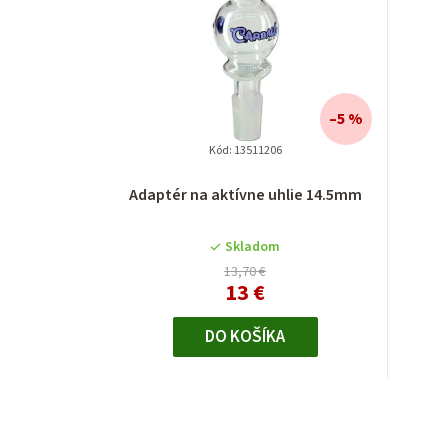
–5 %
Kód:
13511206
Adaptér na aktívne uhlie 14.5mm
Skladom
13,70 €
13 €
DO KOŠÍKA