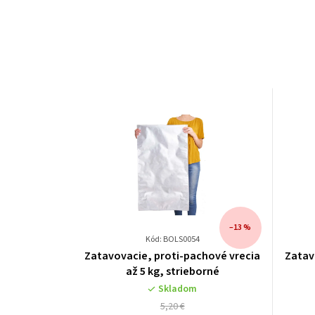
–13 %
Kód: BOLS0054
Zatavovacie, proti-pachové vrecia
Zatav
až 5 kg, strieborné
Skladom
5,20 €