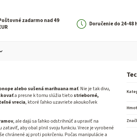
Poštovné zadarmo nad 49
Doručenie do 24-48 
EUR
Tec
konope alebo sušená marihuana mať
. Nie je tak divu,
Kate
skovať
a presne k tomu slúžia tieto
strieborné,
teľné vrecia
, ktoré ľahko uzavriete akoukoľvek
Hmot
gramov
, ale dajú sa ľahko odstrihnúť a upraviť na
Znač
ataviť, aby obal plnil svoju funkciu. Vrece je vyrobené
yše chránené aj proti pokrčeniu. Počas manipulácie a