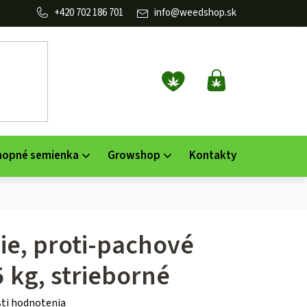
702 186 701
info
@
weedshop.sk
NÁKUPNÝ
KOŠÍK
nopné semienka
Growshop
Kontakty
ie, proti-pachové
5 kg, strieborné
ti hodnotenia