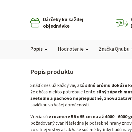
Dárčeky ku každej
objednávke
Popis
Hodnotenie
Značka
Qnubu
Snáď dnes už každý vie, akú
silnú arómu dokáže 
že občas niekto potrebuje tento
silný zápach ma
svetelne a pachovo nepriepustné, znovu zatavi
tavičkou vo Vašej domácnosti.
Vrecia sú
v rozmere 56 x 95 cm na až 4000 - 6000 
požadovaný tvar. Následne je potrebné hrany znovu z
zo silnej vrstvy a tak Vaše sušené bylinky budú nav