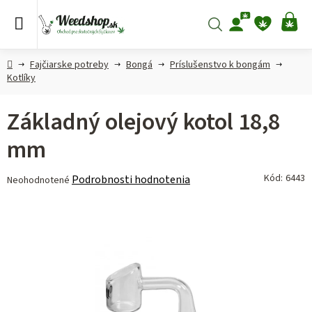
Prejsť
na
Hľadať
NÁ
obsah
KO
Domov
Fajčiarske potreby
Bongá
Príslušenstvo k bongám
Kotlíky
Základný olejový kotol 18,8
mm
Priemerné
Kód:
6443
Podrobnosti hodnotenia
Neohodnotené
hodnotenie
produktu
je
0,0
z 5
hviezdičiek.