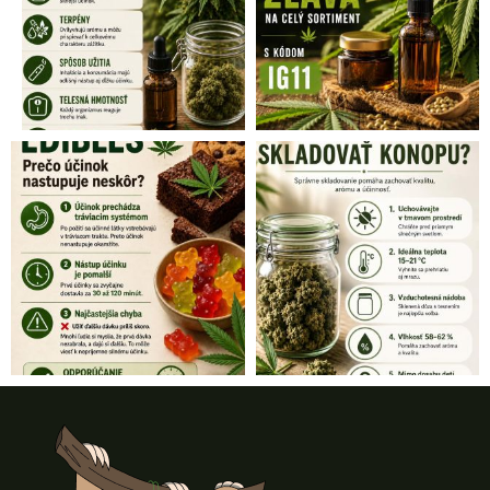
Z
á
p