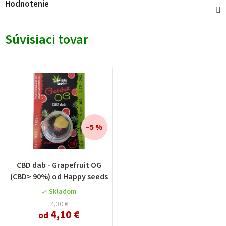
Hodnotenie
Súvisiaci tovar
–5 %
Priemerné
CBD dab - Grapefruit OG
hodnotenie
(CBD> 90%) od Happy seeds
produktu
je
Skladom
5,0
4,30 €
4,10 €
z
od
5