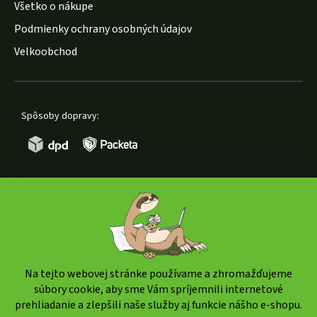
Všetko o nákupe
Podmienky ochrany osobných údajov
Velkoobchod
Spôsoby dopravy:
Spôsoby platby:
Na tejto webovej stránke používame a zhromažďujeme
súbory cookie, aby sme Vám spríjemnili internetové
prehliadanie a zlepšili naše služby aj funkcie nášho e-shopu.
Copyright 2026
weedshop.sk
. Všetky práva vyhradené.