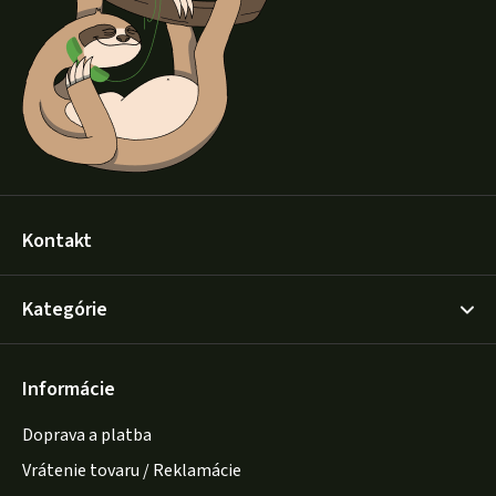
ä
t
i
e
Kontakt
Kategórie
Informácie
Doprava a platba
Vrátenie tovaru / Reklamácie