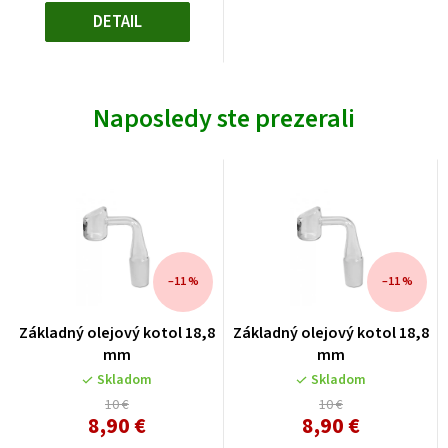
hviezdičiek.
DETAIL
Naposledy ste prezerali
–11 %
–11 %
Základný olejový kotol 18,8
Základný olejový kotol 18,8
mm
mm
Skladom
Skladom
10 €
10 €
8,90 €
8,90 €
Jednotková
Jednotková
cena:
cena: