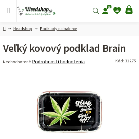
Prejsť
na
Hľadať
NÁ
obsah
KO
Domov
Headshop
Podklady na balenie
Veľký kovový podklad Brain
Priemerné
Kód:
31275
Podrobnosti hodnotenia
Neohodnotené
hodnotenie
produktu
je
0,0
z 5
hviezdičiek.