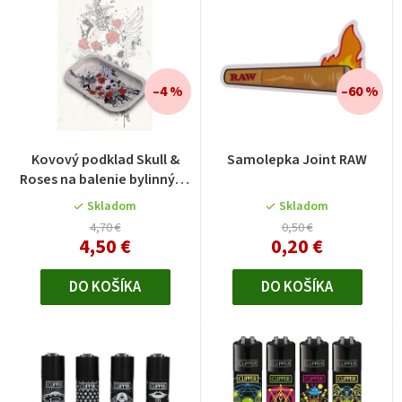
–4 %
–60 %
Kovový podklad Skull &
Samolepka Joint RAW
Roses na balenie bylinných
zmesí
Skladom
Skladom
4,70 €
0,50 €
4,50 €
0,20 €
DO KOŠÍKA
DO KOŠÍKA