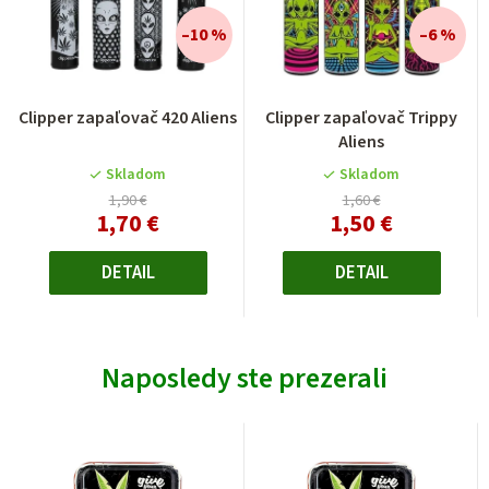
–10 %
–6 %
Priemerné
Clipper zapaľovač 420 Aliens
Clipper zapaľovač Trippy
hodnotenie
Aliens
produktu
je
Skladom
Skladom
5,0
1,90 €
1,60 €
1,70 €
1,50 €
z
5
hviezdičiek.
DETAIL
DETAIL
Naposledy ste prezerali