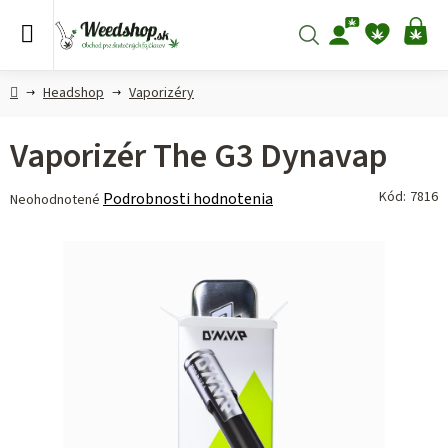
Prejsť
na
Hľadať
NÁ
obsah
KO
Domov
Headshop
Vaporizéry
Vaporizér The G3 Dynavap
Priemerné
Kód:
7816
Podrobnosti hodnotenia
Neohodnotené
hodnotenie
produktu
je
0,0
z 5
hviezdičiek.