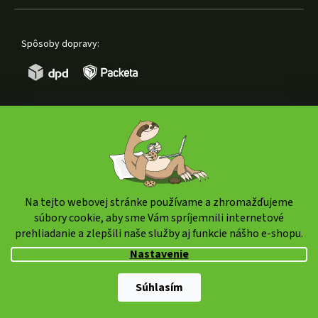
Spôsoby dopravy:
Spôsoby platby:
Na tejto webovej stránke používame a zhromažďujeme
súbory cookie, aby sme Vám spríjemnili internetové
prehliadanie a zlepšili naše služby aj funkcie nášho e-shopu.
Copyright 2026
weedshop.sk
. Všetky práva vyhradené.
Nastavenie
Upraviť nastavenie cookies
Súhlasím
Shoptet Premium
|
mime digital