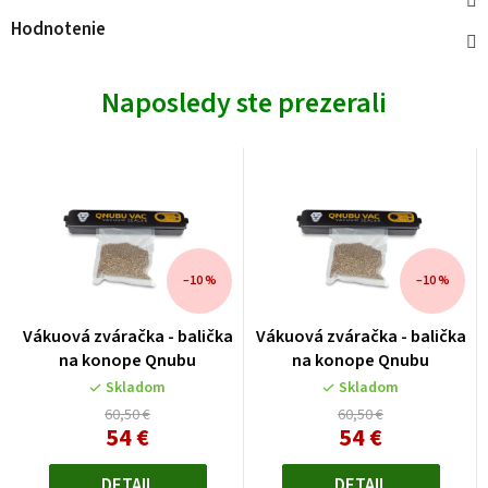
Hodnotenie
Naposledy ste prezerali
–10 %
–10 %
Vákuová zváračka - balička
Vákuová zváračka - balička
na konope Qnubu
na konope Qnubu
Skladom
Skladom
60,50 €
60,50 €
54 €
54 €
Jednotková
Jednotková
cena:
cena:
DETAIL
DETAIL