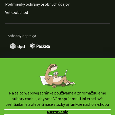
Podmienky ochrany osobných údajov
Velkoobchod
Spôsoby dopravy:
Spôsoby platby:
Na tejto webovej stránke používame a zhromažďujeme
súbory cookie, aby sme Vám spríjemnili internetové
prehliadanie a zlepšili naše služby aj funkcie nášho e-shopu.
Copyright 2026
weedshop.sk
. Všetky práva vyhradené.
Nastavenie
Upraviť nastavenie cookies