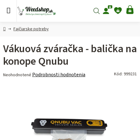
Prejsť
na
Hľadať
NÁ
obsah
KO
Domov
Fajčiarske potreby
Vákuová zváračka - balička na
konope Qnubu
Priemerné
Kód:
999231
Podrobnosti hodnotenia
Neohodnotené
hodnotenie
produktu
je
0,0
z 5
hviezdičiek.