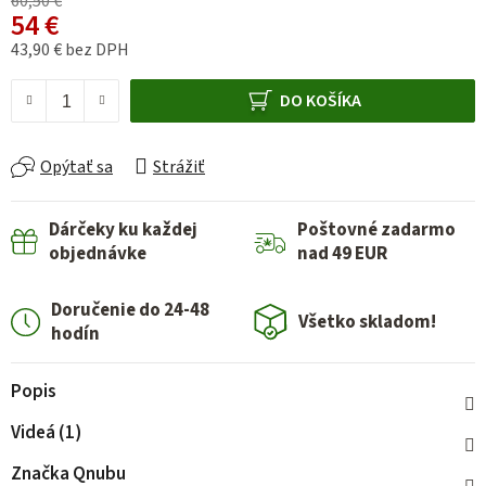
60,50 €
54 €
43,90 € bez DPH
Jednotková cena:
DO KOŠÍKA
Opýtať sa
Strážiť
Dárčeky ku každej
Poštovné zadarmo
objednávke
nad 49 EUR
Doručenie do 24-48
Všetko skladom!
hodín
Popis
Videá (1)
Značka
Qnubu