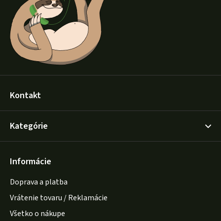
t
i
e
Kontakt
Kategórie
Informácie
Doprava a platba
Vrátenie tovaru / Reklamácie
Všetko o nákupe