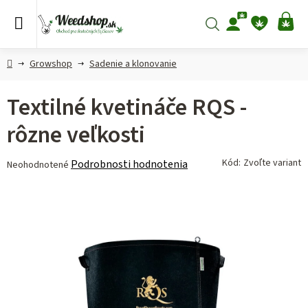
Prejsť
na
Hľadať
NÁ
obsah
KO
Domov
Growshop
Sadenie a klonovanie
Textilné kvetináče RQS -
rôzne veľkosti
Priemerné
Kód:
Zvoľte variant
Podrobnosti hodnotenia
Neohodnotené
hodnotenie
produktu
je
0,0
z 5
hviezdičiek.