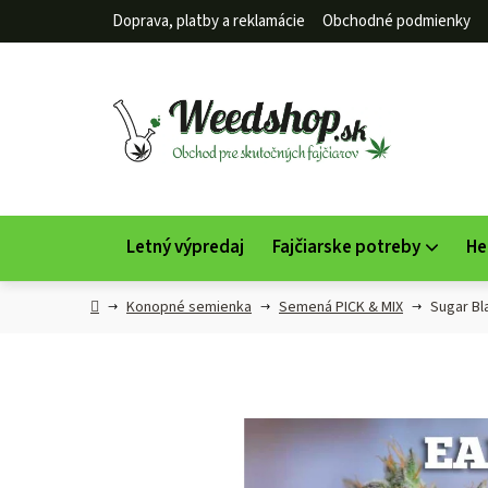
Prejsť
Doprava, platby a reklamácie
Obchodné podmienky
na
obsah
Letný výpredaj
Fajčiarske potreby
He
Domov
Konopné semienka
Semená PICK & MIX
Sugar Bl