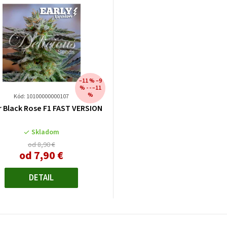
–11 % –9
% - - –11
%
Kód: 10100000000107
 Black Rose F1 FAST VERSION
Skladom
od 8,90 €
od
7,90 €
Jednotková
cena:
DETAIL