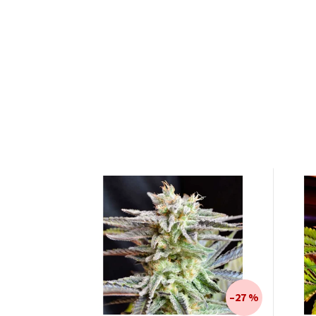
–27 %