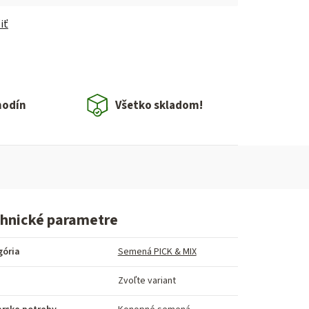
iť
hodín
Všetko skladom!
hnické parametre
gória
Semená PICK & MIX
Zvoľte variant