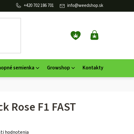
702 186 701
info
@
weedshop.sk
NÁKUPNÝ
KOŠÍK
nopné semienka
Growshop
Kontakty
ck Rose F1 FAST
ti hodnotenia