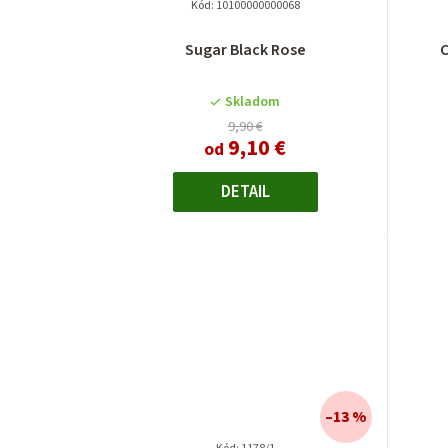
Kód:
10100000000068
Sugar Black Rose
C
Skladom
9,90 €
9,10 €
od
DETAIL
–13 %