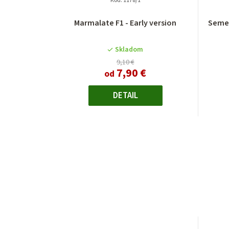
Kód:
1178/1
Marmalate F1 - Early version
Semen
Skladom
9,10 €
7,90 €
od
DETAIL