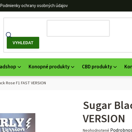
Podmienky ochrany osobných údajov
adshop
Konopné produkty
CBD produkty
Ko
ack Rose F1 FAST VERSION
Sugar Bla
VERSION
Priemerné
Podrobnos
Neohodnotené