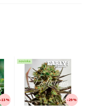
novinka
–13 %
–29 %