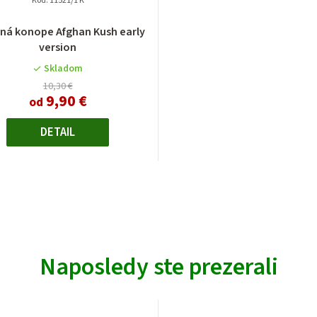
Kód:
11521/1 K
á konope Afghan Kush early
version
Skladom
10,30 €
9,90 €
od
DETAIL
Naposledy ste prezerali