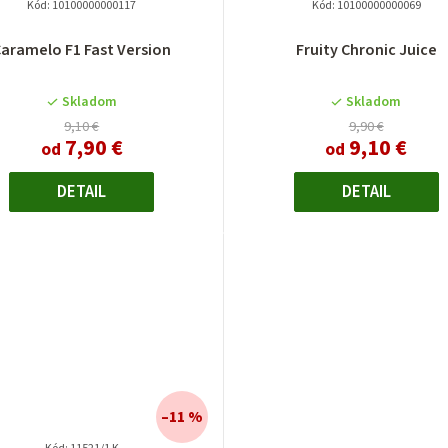
Kód:
10100000000117
Kód:
10100000000069
aramelo F1 Fast Version
Fruity Chronic Juice
Skladom
Skladom
9,10 €
9,90 €
7,90 €
9,10 €
od
od
DETAIL
DETAIL
–11 %