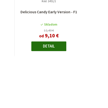
Kód:
1451/1
Delicious Candy Early Version - F1
Skladom
12,40 €
9,10 €
od
DETAIL