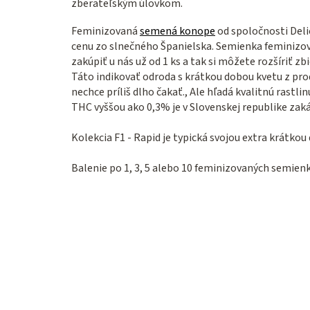
zberateľským úlovkom.
Feminizovaná
semená konope
od spoločnosti Del
cenu zo slnečného Španielska. Semienka feminizo
zakúpiť u nás už od 1 ks a tak si môžete rozšíriť 
Táto indikovať odroda s krátkou dobou kvetu z pro
nechce príliš dlho čakať., Ale hľadá kvalitnú rast
THC vyššou ako 0,3% je v Slovenskej republike zak
Kolekcia F1 - Rapid je typická svojou extra krátkou
Balenie po 1, 3, 5 alebo 10 feminizovaných semien