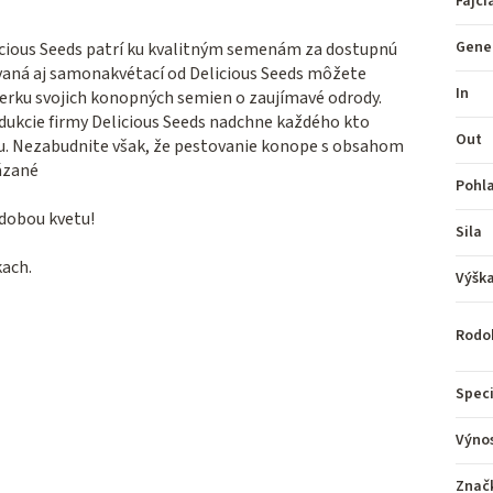
Fajči
Gene
icious Seeds patrí ku kvalitným semenám za dostupnú
vaná aj samonakvétací od Delicious Seeds môžete
In
zbierku svojich konopných semien o zaujímavé odrody.
dukcie firmy Delicious Seeds nadchne každého kto
Out
linu. Nezabudnite však, že pestovanie konope s obsahom
ázané
Pohl
 dobou kvetu!
Sila
kach.
Výšk
Rodo
Speci
Výno
Znač