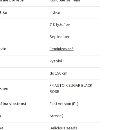
arske potreby
Konopné semená
tika
Indika
7-8 týždňov
September
avie
Feminizované
Vysoká
a
do 150 cm
F4 AUTO X SUGAR BLACK
kmeň
ROSE
álna vlastnosť
Fast version (F1)
s
Stredný
ka
Delicious seeds