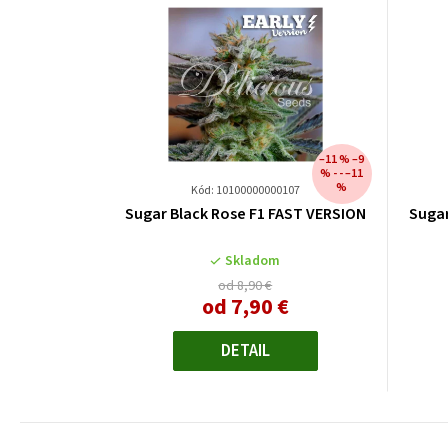
–11 % –9
% - - –11
%
Kód: 10100000000107
Sugar Black Rose F1 FAST VERSION
Sugar
Skladom
od 8,90 €
od
7,90 €
Jednotková
cena:
DETAIL