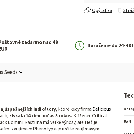
Jednotková cena:
Opýtať sa
Stráž
Poštovné zadarmo nad 49
Doručenie do 24-48 
EUR
us Seeds
Tec
najúspešnejších indikátory,
ktoré kedy firma
Delicious
Kate
iách,
získala 14 cien počas 5 rokov.
Kríženec Critical
EAN
ck Domini. Rastlina má veľké výnosy, ale tiež je
 veľmi zaujímavé Phenotyp a je určite zaujímavým