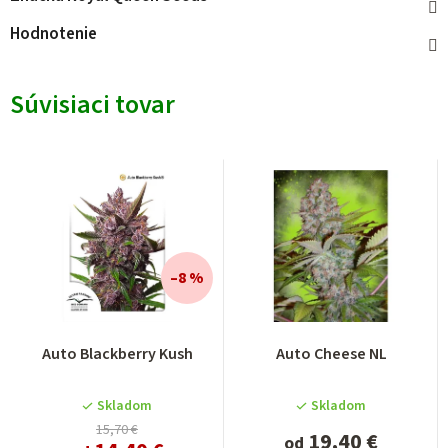
Hodnotenie
Súvisiaci tovar
–8 %
Priemerné
Auto Blackberry Kush
Auto Cheese NL
hodnotenie
produktu
je
Skladom
Skladom
4,0
15,70 €
19,40 €
od