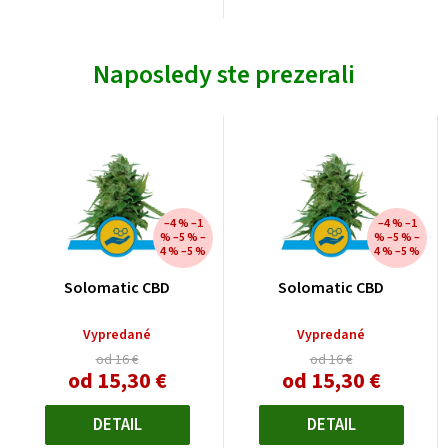
Naposledy ste prezerali
–4 % –1
–4 % –1
% –5 % –
% –5 % –
4 % –5 %
4 % –5 %
Solomatic CBD
Solomatic CBD
Vypredané
Vypredané
od 16 €
od 16 €
od
15,30 €
od
15,30 €
Jednotková
Jednotková
cena:
cena:
DETAIL
DETAIL