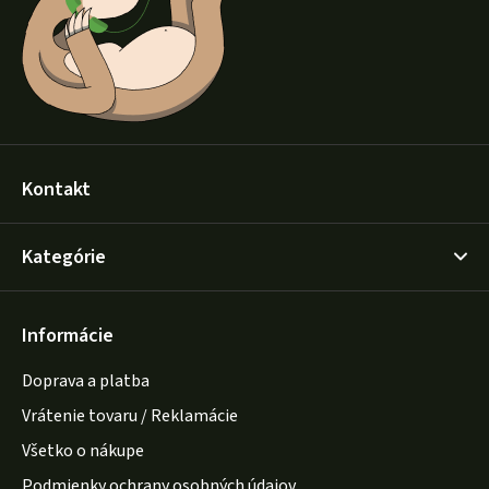
i
e
Kontakt
Kategórie
Informácie
Doprava a platba
Vrátenie tovaru / Reklamácie
Všetko o nákupe
Podmienky ochrany osobných údajov