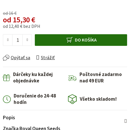
od 16 €
od
15,30 €
od
12,40 €
bez DPH
Jednotková cena:
DO KOŠÍKA
Opýtať sa
Strážiť
Dárčeky ku každej
Poštovné zadarmo
objednávke
nad 49 EUR
Doručenie do 24-48
Všetko skladom!
hodín
Popis
Značka
Royal Queen Seeds