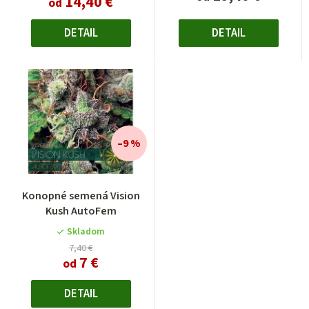
14,40 €
z
od
5
hviezdičiek.
DETAIL
DETAIL
–9 %
Konopné semená Vision
Kush AutoFem
Skladom
7,40 €
7 €
od
DETAIL