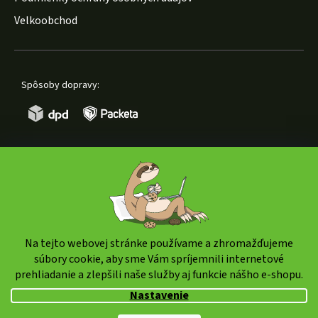
Velkoobchod
Spôsoby dopravy:
Spôsoby platby:
Na tejto webovej stránke používame a zhromažďujeme
súbory cookie, aby sme Vám spríjemnili internetové
prehliadanie a zlepšili naše služby aj funkcie nášho e-shopu.
Copyright 2026
weedshop.sk
. Všetky práva vyhradené.
Nastavenie
Upraviť nastavenie cookies