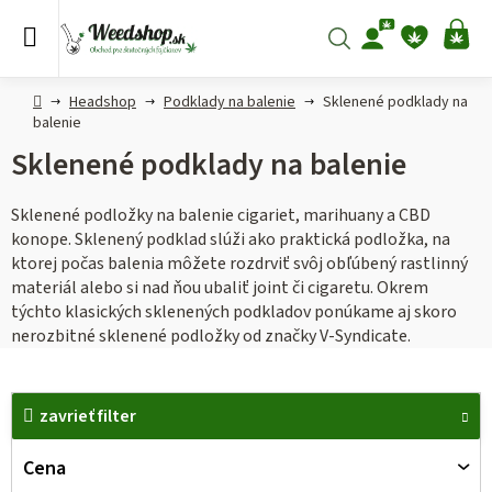
Prejsť
na
Hľadať
NÁ
obsah
KO
Domov
Headshop
Podklady na balenie
Sklenené podklady na
balenie
Sklenené podklady na balenie
Sklenené podložky na balenie cigariet, marihuany a CBD
konope. Sklenený podklad slúži ako praktická podložka, na
ktorej počas balenia môžete rozdrviť svôj obľúbený rastlinný
materiál alebo si nad ňou ubaliť joint či cigaretu. Okrem
týchto klasických sklenených podkladov ponúkame aj skoro
nerozbitné sklenené podložky od značky V-Syndicate.
V
ý
zavrieť filter
p
Cena
i