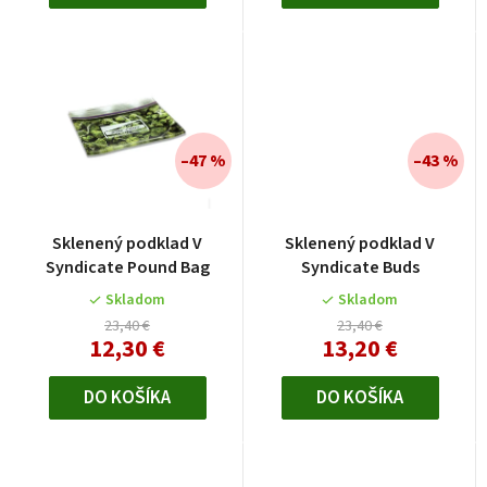
o
v
–47 %
–43 %
Sklenený podklad V
Sklenený podklad V
Syndicate Pound Bag
Syndicate Buds
Skladom
Skladom
23,40 €
23,40 €
12,30 €
13,20 €
DO KOŠÍKA
DO KOŠÍKA