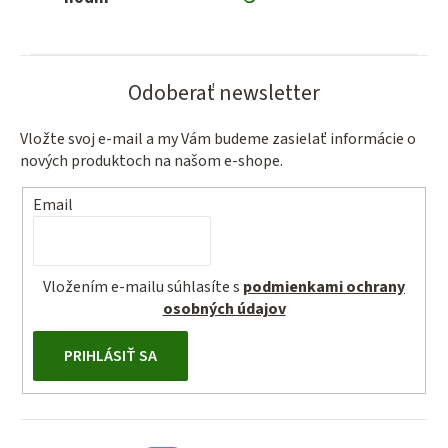
p
r
v
k
Odoberať newsletter
y
v
Vložte svoj e-mail a my Vám budeme zasielať informácie o
ý
nových produktoch na našom e-shope.
p
i
Email
s
u
Vložením e-mailu súhlasíte s
podmienkami ochrany
osobných údajov
PRIHLÁSIŤ SA