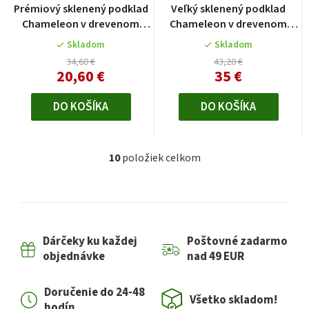
Prémiový sklenený podklad
Veľký sklenený podklad
Chameleon v drevenom
Chameleon v drevenom
rámčeku
rámčeku
Skladom
Skladom
34,60 €
43,20 €
20,60 €
35 €
DO KOŠÍKA
DO KOŠÍKA
10
položiek celkom
O
v
l
á
d
Dárčeky ku každej
Poštovné zadarmo
a
objednávke
nad 49 EUR
c
i
Doručenie do 24-48
e
Všetko skladom!
hodín