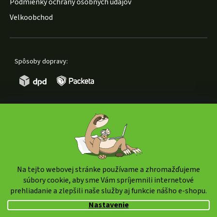
Podmienky ochrany osobných údajov
Velkoobchod
Spôsoby dopravy:
Spôsoby platby:
Na tejto webovej stránke používame a zhromažďujeme
súbory cookie, aby sme Vám spríjemnili internetové
prehliadanie a zlepšili naše služby aj funkcie nášho e-shopu.
Copyright 2026
weedshop.sk
. Všetky práva vyhradené.
Nastavenie
Upraviť nastavenie cookies