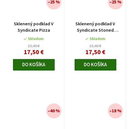
–25 %
–25 %
Sklenený podklad V
Sklenený podklad V
Syndicate Pizza
Syndicate Stoned
Chameleon
Skladom
Skladom
23,40 €
23,40 €
17,50 €
17,50 €
DO KOŠÍKA
DO KOŠÍKA
–40 %
–18 %