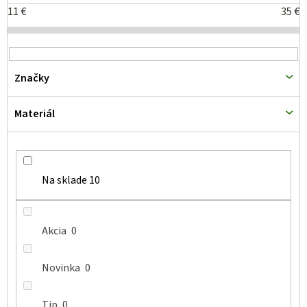
s
11
€
35
€
p
r
o
Značky
d
u
Materiál
k
t
o
v
Na sklade
10
Akcia
0
Novinka
0
Tip
0