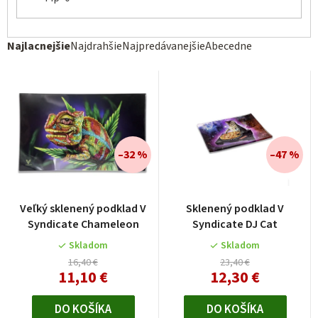
R
Najlacnejšie
Najdrahšie
Najpredávanejšie
Abecedne
a
d
e
n
i
–32 %
–47 %
e
p
r
Veľký sklenený podklad V
Sklenený podklad V
o
Syndicate Chameleon
Syndicate DJ Cat
d
Skladom
Skladom
u
16,40 €
23,40 €
11,10 €
12,30 €
k
t
DO KOŠÍKA
DO KOŠÍKA