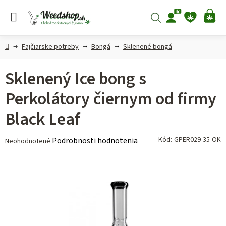
Prejsť
na
Hľadať
NÁ
obsah
KO
Domov
Fajčiarske potreby
Bongá
Sklenené bongá
Sklenený Ice bong s
Perkolátory čiernym od firmy
Black Leaf
Priemerné
Kód:
GPER029-35-OK
Podrobnosti hodnotenia
Neohodnotené
hodnotenie
produktu
je
0,0
z 5
hviezdičiek.