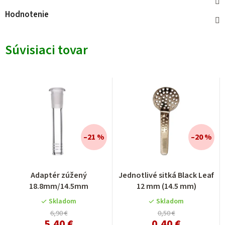
Hodnotenie
Súvisiaci tovar
–21 %
–20 %
Priemerné
Adaptér zúžený
Jednotlivé sitká Black Leaf
hodnotenie
18.8mm/14.5mm
12 mm (14.5 mm)
produktu
je
Skladom
Skladom
4,0
6,90 €
0,50 €
5,40 €
0,40 €
z