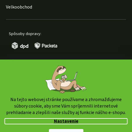
Velkoobchod
Spôsoby dopravy:
Spôsoby platby:
Na tejto webovej stránke používame a zhromažďujeme
súbory cookie, aby sme Vám spríjemnili internetové
prehliadanie a zlepšili naše služby aj funkcie nášho e-shopu.
Copyright 2026
weedshop.sk
. Všetky práva vyhradené.
Nastavenie
Upraviť nastavenie cookies