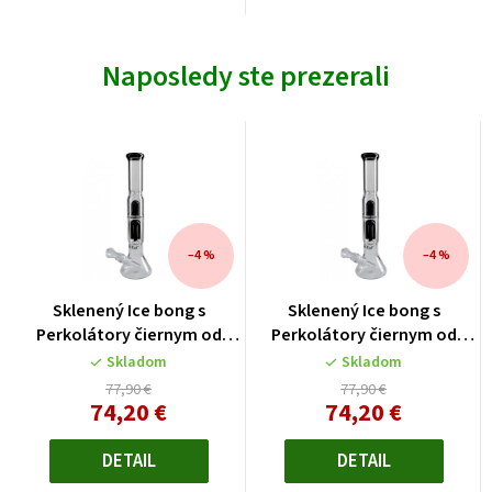
Naposledy ste prezerali
–4 %
–4 %
Sklenený Ice bong s
Sklenený Ice bong s
Perkolátory čiernym od
Perkolátory čiernym od
firmy Black Leaf
firmy Black Leaf
Skladom
Skladom
77,90 €
77,90 €
74,20 €
74,20 €
Jednotková
Jednotková
cena:
cena:
DETAIL
DETAIL