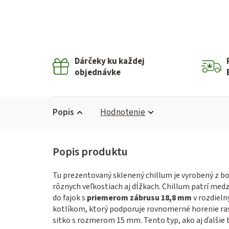
Dárčeky ku každej
objednávke
Popis
Hodnotenie
Tu prezentovaný sklenený chillum je vyrobený z bo
rôznych veľkostiach aj dĺžkach. Chillum patrí med
do fajok s
priemerom zábrusu 18,8 mm
v rozdieln
kotlíkom, ktorý podporuje rovnomerné horenie ras
sitko s rozmerom 15 mm. Tento typ, ako aj ďalšie 