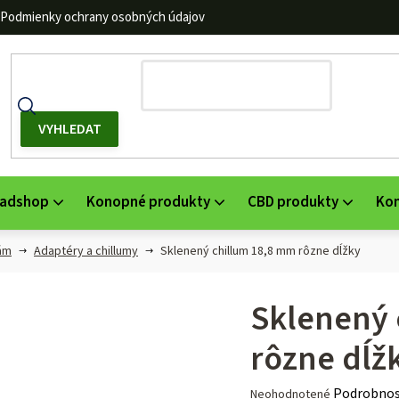
Podmienky ochrany osobných údajov
adshop
Konopné produkty
CBD produkty
Ko
ám
Adaptéry a chillumy
Sklenený chillum 18,8 mm rôzne dĺžky
Sklenený 
rôzne dĺž
Priemerné
Podrobnos
Neohodnotené