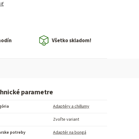
iť
hodín
Všetko skladom!
hnické parametre
gória
Adaptéry a chillumy
Zvoľte variant
arske potreby
Adaptér na bongá