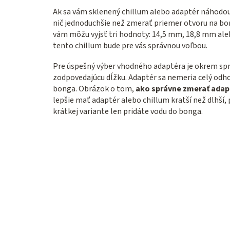
Ak sa vám sklenený chillum alebo adaptér náhodou ro
nič jednoduchšie než zmerať priemer otvoru na bo
vám môžu vyjsť tri hodnoty: 14,5 mm, 18,8 mm ale
tento chillum bude pre vás správnou voľbou.
Pre úspešný výber vhodného adaptéra je okrem spr
zodpovedajúcu dĺžku. Adaptér sa nemeria celý odhor
bonga. Obrázok o tom,
ako správne zmerať adap
lepšie mať adaptér alebo chillum kratší než dlhší, p
krátkej variante len pridáte vodu do bonga.