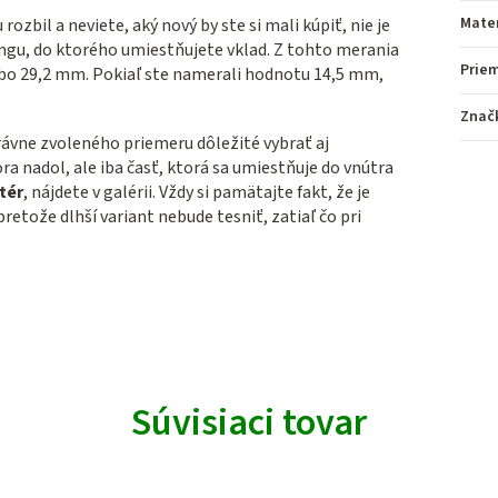
Mater
zbil a neviete, aký nový by ste si mali kúpiť, nie je
ngu, do ktorého umiestňujete vklad. Z tohto merania
Prie
bo 29,2 mm. Pokiaľ ste namerali hodnotu 14,5 mm,
Znač
ávne zvoleného priemeru dôležité vybrať aj
a nadol, ale iba časť, ktorá sa umiestňuje do vnútra
tér
, nájdete v galérii. Vždy si pamätajte fakt, že je
retože dlhší variant nebude tesniť, zatiaľ čo pri
Súvisiaci tovar