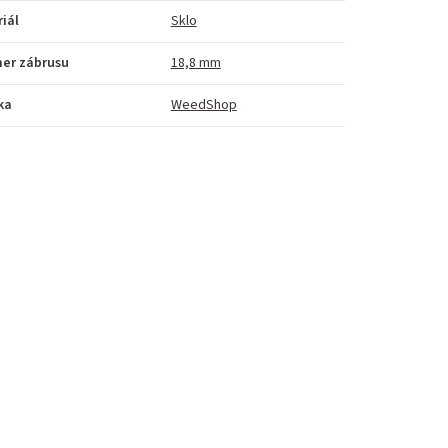
iál
Sklo
mer zábrusu
18,8 mm
ka
WeedShop