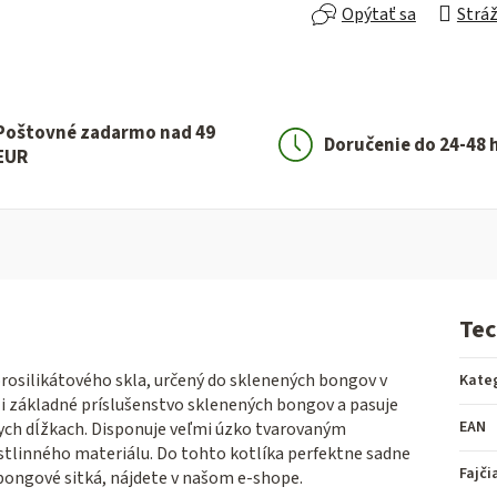
Opýtať sa
Stráž
Poštovné zadarmo nad 49
Doručenie do 24-48 
EUR
Tec
rosilikátového skla, určený do sklenených bongov v
Kate
zi základné príslušenstvo sklenených bongov a pasuje
EAN
ych dĺžkach. Disponuje veľmi úzko tvarovaným
tlinného materiálu. Do tohto kotlíka perfektne sadne
Fajči
bongové sitká, nájdete v našom e-shope.