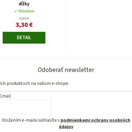
dĺžky
Skladom
4,80 €
3,30 €
Jednotková
cena:
DETAIL
Odoberať newsletter
vých produktoch na našom e-shope.
Email
Vložením e-mailu súhlasíte s
podmienkami ochrany osobných
údajov