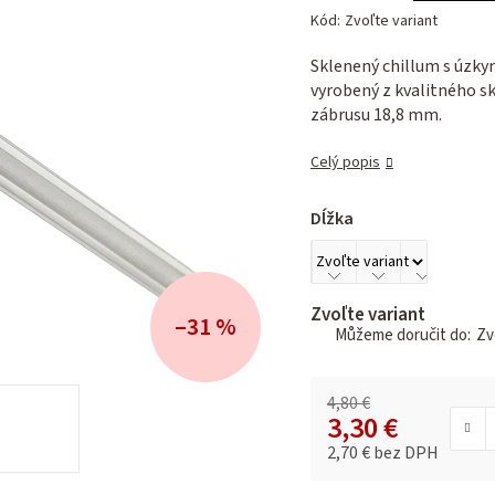
hodnotenie
Kód:
Zvoľte variant
produktu
je
Sklenený chillum s úzky
0,0
vyrobený z kvalitného s
z 5
zábrusu 18,8 mm.
hviezdičiek.
Celý popis
Dĺžka
Zvoľte variant
–31 %
Zvo
4,80 €
3,30 €
2,70 € bez DPH
Jednotková cena: