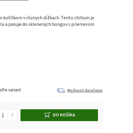
m kotlíkom v rôznych dĺžkach. Tento chillum je
kla a pasuje do sklenených bongov s priemerom
ľte variant
Možnosti doručenia
DO KOŠÍKA