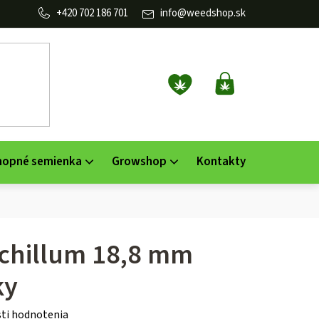
702 186 701
info
@
weedshop.sk
NÁKUPNÝ
KOŠÍK
nopné semienka
Growshop
Kontakty
chillum 18,8 mm
ky
ti hodnotenia