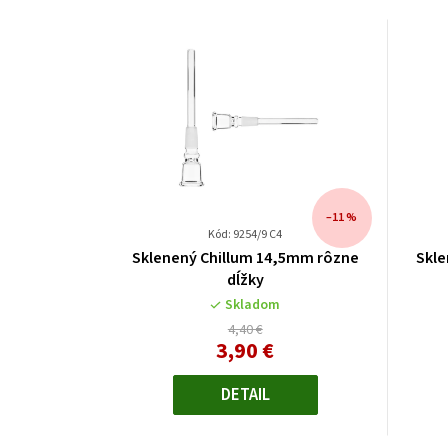
–11 %
Kód: 9254/9 C4
Sklenený Chillum 14,5mm rôzne
Skle
dĺžky
Skladom
4,40 €
3,90 €
Jednotková
cena:
DETAIL