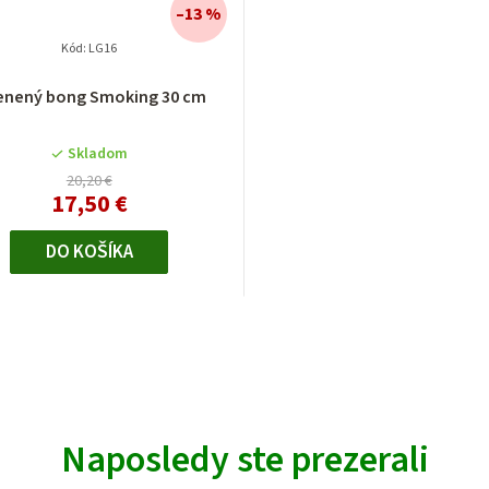
–13 %
Kód:
LG16
enený bong Smoking 30 cm
Skladom
20,20 €
17,50 €
DO KOŠÍKA
Naposledy ste prezerali