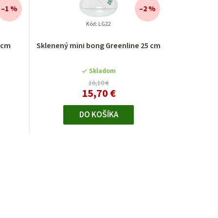
–1 %
–2 %
Kód:
LG22
 cm
Sklenený mini bong Greenline 25 cm
Skladom
16,10 €
15,70 €
DO KOŠÍKA