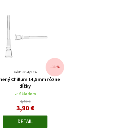
–11 %
Kód: 9254/9 C4
nený Chillum 14,5mm rôzne
dĺžky
Skladom
4,40 €
3,90 €
Jednotková
cena:
DETAIL