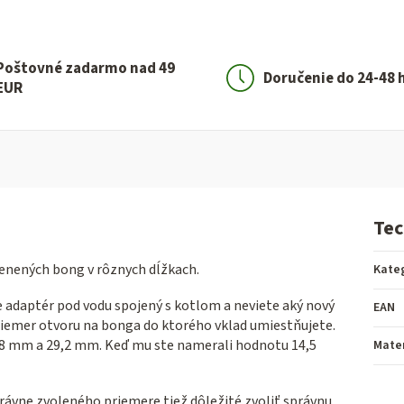
Poštovné zadarmo nad 49
Doručenie do 24-48 
EUR
Tec
enených bong v rôznych dĺžkach.
Kate
e adaptér pod vodu spojený s kotlom a neviete aký nový
EAN
riemer otvoru na bonga do ktorého vklad umiestňujete.
,8 mm a 29,2 mm. Keď mu ste namerali hodnotu 14,5
Mater
rávne zvoleného priemere tiež dôležité zvoliť správnu