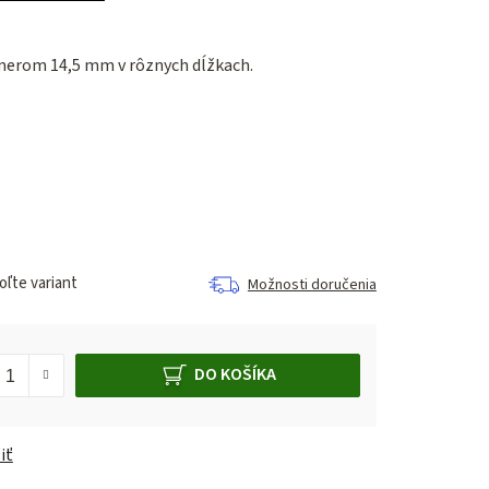
merom 14,5 mm v rôznych dĺžkach.
ľte variant
Možnosti doručenia
DO KOŠÍKA
iť