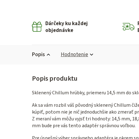
Dárčeky ku každej
objednávke
Popis
Hodnotenie
Sklenený Chillum hrúbky, priemeru 14,5 mm do skl
Ak sa vám rozbil váš pôvodný sklenený Chillum čiž
kúpiť, potom nie je nič jednoduchšie ako zmerať p
Z meraní vám môžu vyjsť tri hodnoty: 14,5 mm, 18
mm bude pre vás tento adaptér správnou voľbou.
Pre úspešný výber správneho adaptéra je okrem sp