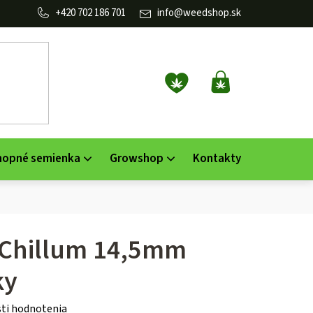
702 186 701
info
@
weedshop.sk
NÁKUPNÝ
KOŠÍK
nopné semienka
Growshop
Kontakty
 Chillum 14,5mm
ky
ti hodnotenia