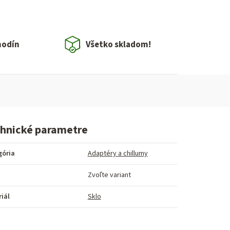
hodín
Všetko skladom!
hnické parametre
gória
Adaptéry a chillumy
Zvoľte variant
iál
Sklo