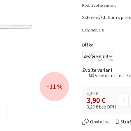
hodnotenie
Kód:
Zvoľte variant
produktu
je
Sklenený Chillum s prie
0,0
z 5
Celý popis
hviezdičiek.
Dĺžka
Zvoľte variant
Zvo
–11 %
4,40 €
3,90 €
3,20 € bez DPH
Jednotková cena:
Opýtať sa
Stráž