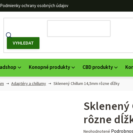
Podmienky ochrany osobných údajov
adshop
Konopné produkty
CBD produkty
Ko
ám
Adaptéry a chillumy
Sklenený Chillum 14,5mm rôzne dĺžky
Sklenený
rôzne dĺž
Priemerné
Podrobnos
Neohodnotené