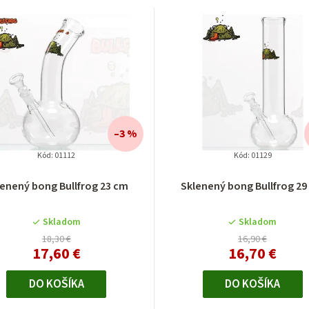
–3 %
Kód:
01112
Kód:
01129
lenený bong Bullfrog 23 cm
Sklenený bong Bullfrog 29
Skladom
Skladom
18,30 €
16,90 €
17,60 €
16,70 €
DO KOŠÍKA
DO KOŠÍKA