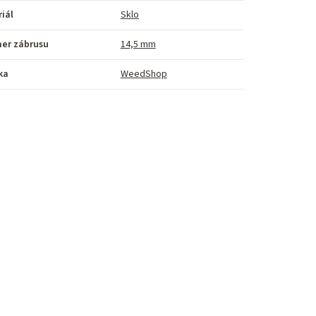
iál
Sklo
mer zábrusu
14,5 mm
ka
WeedShop