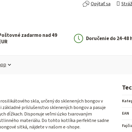
Opýtať sa
Stráž
Poštovné zadarmo nad 49
Doručenie do 24-48 
EUR
hop
Tec
rosilikátového skla, určený do sklenených bongov v
Kate
zi základné príslušenstvo sklenených bongov a pasuje
EAN
ych dĺžkach. Disponuje veľmi úzko tvarovaným
tlinného materiálu. Do tohto kotlíka perfektne sadne
Fajči
bongové sitká, nájdete v našom e-shope.