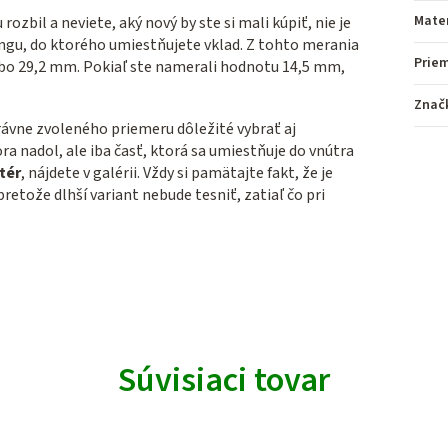
Mater
zbil a neviete, aký nový by ste si mali kúpiť, nie je
ngu, do ktorého umiestňujete vklad. Z tohto merania
Prie
bo 29,2 mm. Pokiaľ ste namerali hodnotu 14,5 mm,
Znač
ávne zvoleného priemeru dôležité vybrať aj
a nadol, ale iba časť, ktorá sa umiestňuje do vnútra
tér
, nájdete v galérii. Vždy si pamätajte fakt, že je
retože dlhší variant nebude tesniť, zatiaľ čo pri
Súvisiaci tovar