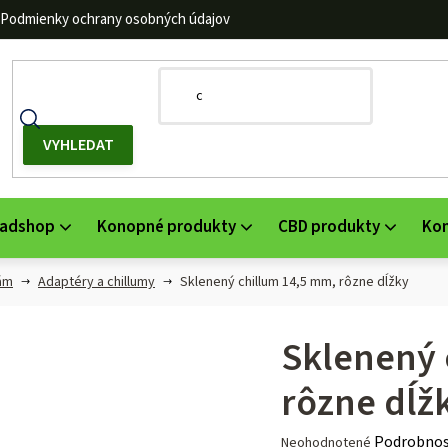
Podmienky ochrany osobných údajov
adshop
Konopné produkty
CBD produkty
Ko
ám
Adaptéry a chillumy
Sklenený chillum 14,5 mm, rôzne dĺžky
Sklenený 
rôzne dĺž
Priemerné
Podrobnos
Neohodnotené