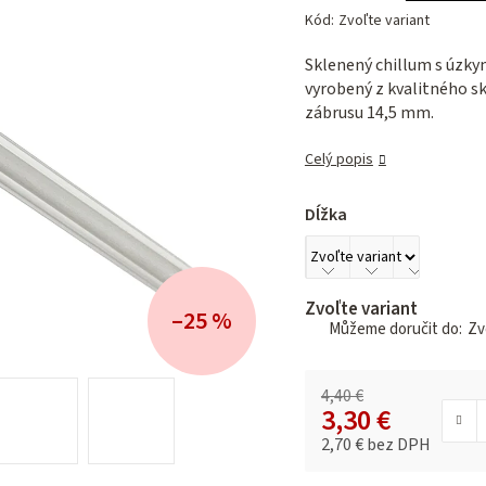
hodnotenie
Kód:
Zvoľte variant
produktu
je
Sklenený chillum s úzky
0,0
vyrobený z kvalitného s
z 5
zábrusu 14,5 mm.
hviezdičiek.
Celý popis
Dĺžka
Zvoľte variant
–25 %
Zvo
4,40 €
3,30 €
2,70 € bez DPH
Jednotková cena: