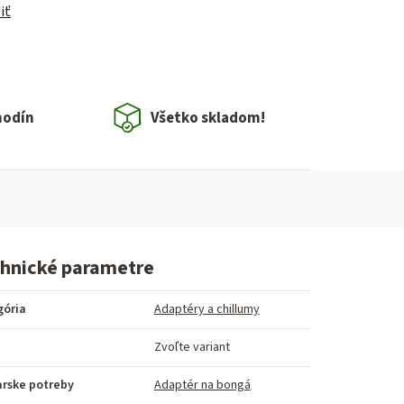
iť
hodín
Všetko skladom!
hnické parametre
gória
Adaptéry a chillumy
Zvoľte variant
arske potreby
Adaptér na bongá