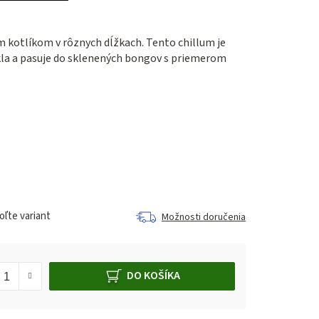
m kotlíkom v rôznych dĺžkach. Tento chillum je
kla a pasuje do sklenených bongov s priemerom
ľte variant
Možnosti doručenia
DO KOŠÍKA