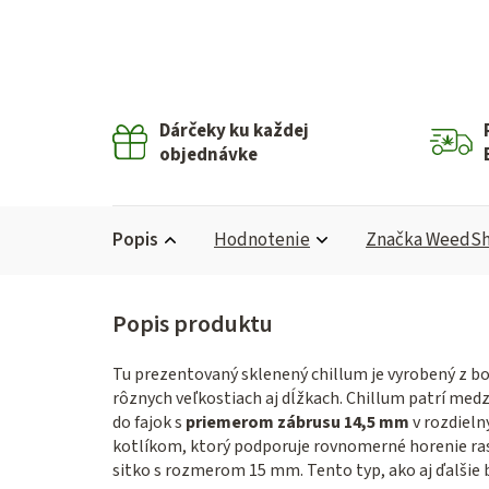
Dárčeky ku každej
objednávke
Popis
Hodnotenie
Značka
WeedS
Tu prezentovaný sklenený chillum je vyrobený z bo
rôznych veľkostiach aj dĺžkach. Chillum patrí med
do fajok s
priemerom zábrusu 14,5 mm
v rozdieln
kotlíkom, ktorý podporuje rovnomerné horenie ras
sitko s rozmerom 15 mm. Tento typ, ako aj ďalšie 