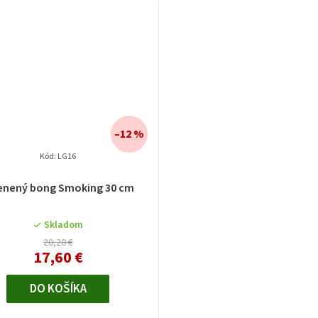
–12 %
Kód:
LG16
enený bong Smoking 30 cm
Skladom
20,20 €
17,60 €
DO KOŠÍKA