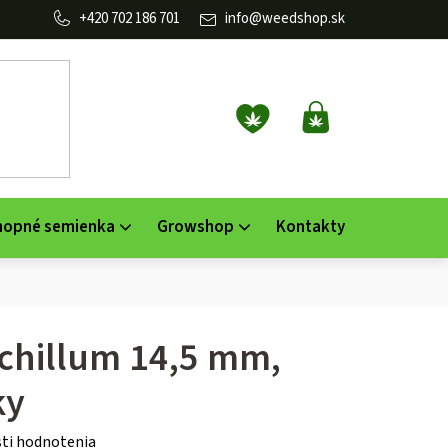
702 186 701
info
@
weedshop.sk
NÁKUPNÝ
KOŠÍK
nopné semienka
Growshop
Kontakty
chillum 14,5 mm,
ky
ti hodnotenia