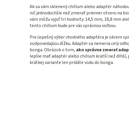
Ak sa vám sklenený chillum alebo adaptér náhodou ro
nič jednoduchšie než zmerať priemer otvoru na bo
vám môžu vyjsť tri hodnoty: 14,5 mm, 18,8 mm ale
tento chillum bude pre vás správnou voľbou.
Pre úspešný výber vhodného adaptéra je okrem spr
zodpovedajúcu dĺžku. Adaptér sa nemeria celý odhor
bonga. Obrázok o tom,
ako správne zmerať adap
lepšie mať adaptér alebo chillum kratší než dlhší, p
krátkej variante len pridáte vodu do bonga.