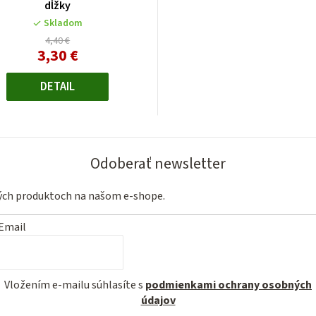
dĺžky
Skladom
4,40 €
3,30 €
Jednotková
cena:
DETAIL
Odoberať newsletter
vých produktoch na našom e-shope.
Email
Vložením e-mailu súhlasíte s
podmienkami ochrany osobných
údajov