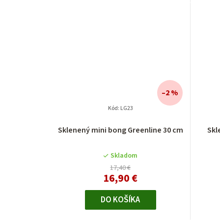
–2 %
Kód:
LG23
Sklenený mini bong Greenline 30 cm
Skl
Skladom
17,40 €
16,90 €
DO KOŠÍKA