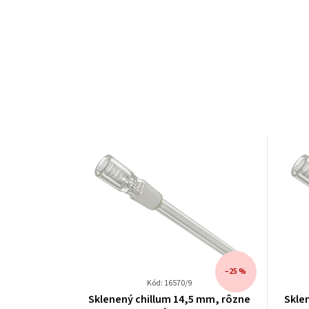
–25 %
Kód: 16570/9
Sklenený chillum 14,5 mm, rôzne
Skle