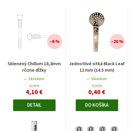
–6 %
–20 %
Priemerné
Sklenený Chillum 18,8mm
Jednotlivé sitká Black Leaf
hodnotenie
rôzne dĺžky
12 mm (14.5 mm)
produktu
je
Skladom
Skladom
4,0
4,40 €
0,50 €
4,10 €
0,40 €
z
5
hviezdičiek.
DETAIL
DO KOŠÍKA