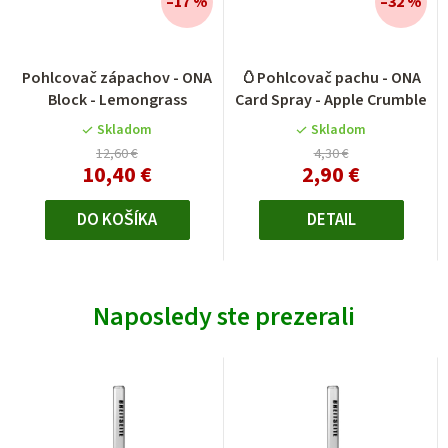
–17 %
–32 %
Pohlcovač zápachov - ONA
🥚Pohlcovač pachu - ONA
Block - Lemongrass
Card Spray - Apple Crumble
Skladom
Skladom
12,60 €
4,30 €
10,40 €
2,90 €
DO KOŠÍKA
DETAIL
Naposledy ste prezerali