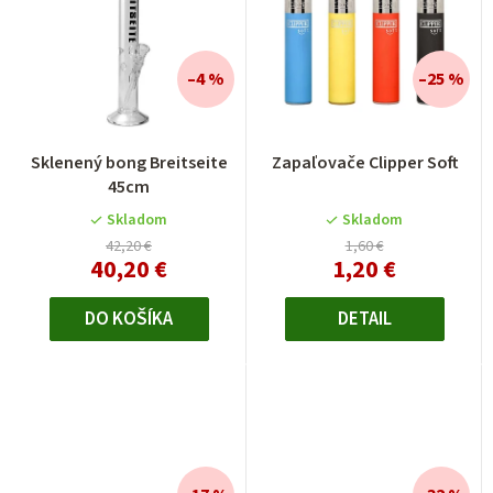
–4 %
–25 %
Sklenený bong Breitseite
Zapaľovače Clipper Soft
45cm
Skladom
Skladom
42,20 €
1,60 €
40,20 €
1,20 €
DO KOŠÍKA
DETAIL