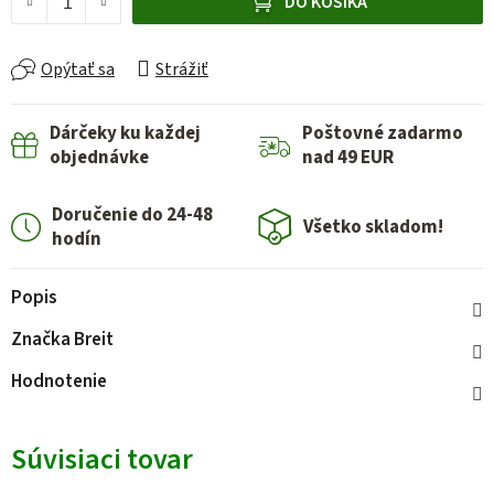
DO KOŠÍKA
Opýtať sa
Strážiť
Dárčeky ku každej
Poštovné zadarmo
objednávke
nad 49 EUR
Doručenie do 24-48
Všetko skladom!
hodín
Popis
Značka
Breit
Hodnotenie
Súvisiaci tovar