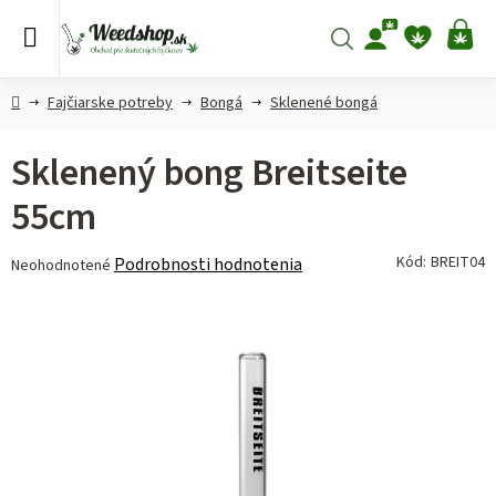
Prejsť
na
Hľadať
NÁ
obsah
KO
Domov
Fajčiarske potreby
Bongá
Sklenené bongá
Sklenený bong Breitseite
55cm
Priemerné
Kód:
BREIT04
Podrobnosti hodnotenia
Neohodnotené
hodnotenie
produktu
je
0,0
z 5
hviezdičiek.