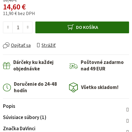
16,40 €
14,60 €
11,90 € bez DPH
Jednotková cena:
DO KOŠÍKA
Opýtať sa
Strážiť
Dárčeky ku každej
Poštovné zadarmo
objednávke
nad 49 EUR
Doručenie do 24-48
Všetko skladom!
hodín
Popis
Súvisiace súbory (1)
Značka
DaVinci