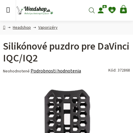
Prejsť
na
Hľadať
NÁ
obsah
KO
Domov
Headshop
Vaporizéry
Silikónové puzdro pre DaVinci
IQC/IQ2
Priemerné
Kód:
372868
Podrobnosti hodnotenia
Neohodnotené
hodnotenie
produktu
je
0,0
z 5
hviezdičiek.