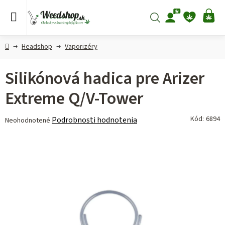
Prejsť
na
Hľadať
NÁ
obsah
KO
Domov
Headshop
Vaporizéry
Silikónová hadica pre Arizer
Extreme Q/V-Tower
Priemerné
Kód:
6894
Podrobnosti hodnotenia
Neohodnotené
hodnotenie
produktu
je
0,0
z 5
hviezdičiek.