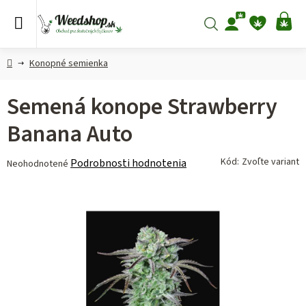
Prejsť
na
Hľadať
NÁ
obsah
KO
Domov
Konopné semienka
Semená konope Strawberry
Banana Auto
Priemerné
Kód:
Zvoľte variant
Podrobnosti hodnotenia
Neohodnotené
hodnotenie
produktu
je
0,0
z 5
hviezdičiek.