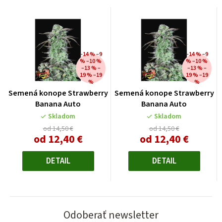
–14 % –9
–14 % –9
% –10 %
% –10 %
–13 % –
–13 % –
19 % –19
19 % –19
%
%
Semená konope Strawberry
Semená konope Strawberry
Banana Auto
Banana Auto
Skladom
Skladom
od 14,50 €
od 14,50 €
od
12,40 €
od
12,40 €
Jednotková
Jednotková
cena:
cena:
DETAIL
DETAIL
Odoberať newsletter