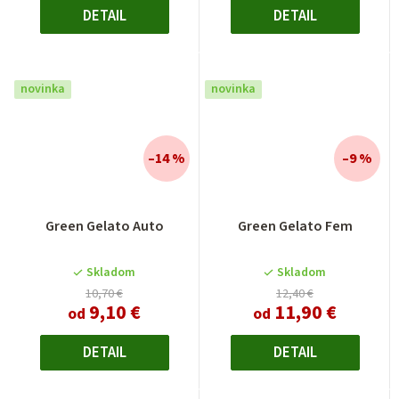
DETAIL
DETAIL
novinka
novinka
–14 %
–9 %
Priemerné
Green Gelato Auto
Green Gelato Fem
hodnotenie
produktu
je
Skladom
Skladom
4,0
10,70 €
12,40 €
9,10 €
11,90 €
z
od
od
5
hviezdičiek.
DETAIL
DETAIL